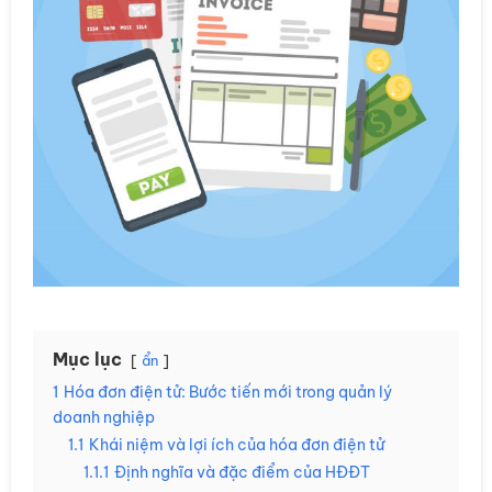
Mục lục
ẩn
1
Hóa đơn điện tử: Bước tiến mới trong quản lý
doanh nghiệp
1.1
Khái niệm và lợi ích của hóa đơn điện tử
1.1.1
Định nghĩa và đặc điểm của HĐĐT