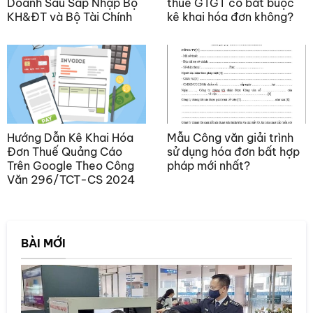
Doanh Sau Sáp Nhập Bộ
thuế GTGT có bắt buộc
KH&ĐT và Bộ Tài Chính
kê khai hóa đơn không?
Hướng Dẫn Kê Khai Hóa
Mẫu Công văn giải trình
Đơn Thuế Quảng Cáo
sử dụng hóa đơn bất hợp
Trên Google Theo Công
pháp mới nhất?
Văn 296/TCT-CS 2024
BÀI MỚI