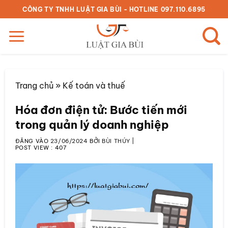
Bỏ
CÔNG TY TNHH LUẬT GIA BÙI - HOTLINE 097.110.6895
qua
nội
dung
Trang chủ
»
Kế toán và thuế
Hóa đơn điện tử: Bước tiến mới
trong quản lý doanh nghiệp
ĐĂNG VÀO
23/06/2024
BỞI
BÙI THÚY
|
POST VIEW :
407