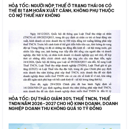
HỎA TỐC: NGƯỜI NỘP THUẾ Ở TRẠNG THÁI 06 CÓ
THỂ BỊ TẠM HOÃN XUẤT CẢNH, KHÔNG PHỤ THUỘC
CÓ NỢ THUẾ HAY KHÔNG
HỎA TỐC: DỰ THẢO GIẢM 30% THUẾ TNCN, THUẾ
TNDN NĂM 2026–2027 CHO HỘ KINH DOANH, DOANH
NGHIỆP DOANH THU KHÔNG QUÁ 10 TỶ ĐỒNG