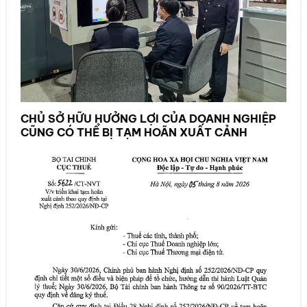
CHỦ SỞ HỮU HƯỞNG LỢI CỦA DOANH NGHIỆP
CŨNG CÓ THỂ BỊ TẠM HOÃN XUẤT CẢNH