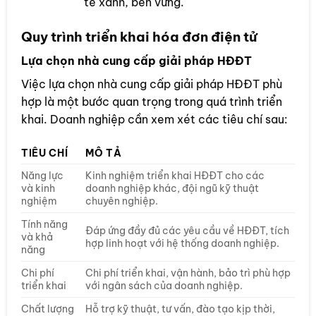
tế xanh, bền vững.
Quy trình triển khai hóa đơn điện tử
Lựa chọn nhà cung cấp giải pháp HĐĐT
Việc lựa chọn nhà cung cấp giải pháp HĐĐT phù
hợp là một bước quan trọng trong quá trình triển
khai. Doanh nghiệp cần xem xét các tiêu chí sau:
TIÊU CHÍ
MÔ TẢ
Năng lực
Kinh nghiệm triển khai HĐĐT cho các
và kinh
doanh nghiệp khác, đội ngũ kỹ thuật
nghiệm
chuyên nghiệp.
Tính năng
Đáp ứng đầy đủ các yêu cầu về HĐĐT, tích
và khả
hợp linh hoạt với hệ thống doanh nghiệp.
năng
Chi phí
Chi phí triển khai, vận hành, bảo trì phù hợp
triển khai
với ngân sách của doanh nghiệp.
Chất lượng
Hỗ trợ kỹ thuật, tư vấn, đào tạo kịp thời,