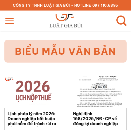
Bỏ
CÔNG TY TNHH LUẬT GIA BÙI - HOTLINE 097.110.6895
qua
nội
dung
BIỂU MẪU VĂN BẢN
Lịch pháp lý năm 2026:
Nghị định
Doanh nghiệp bắt buộc
168/2025/NĐ-CP về
phải nắm để tránh rủi ro
đăng ký doanh nghiệp
xử phạt cho Kế toán
bản word 2025