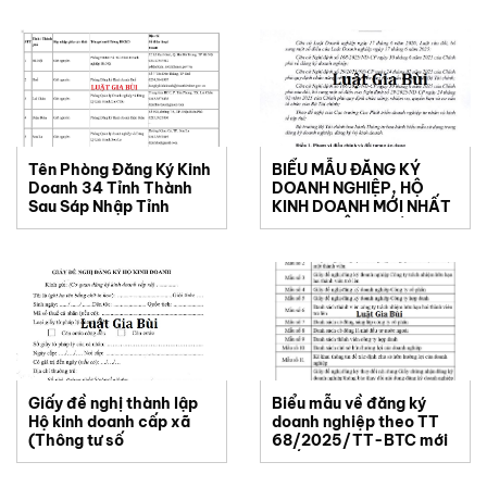
Nhân Sự
Tên Phòng Đăng Ký Kinh
BIỂU MẪU ĐĂNG KÝ
Doanh 34 Tỉnh Thành
DOANH NGHIỆP, HỘ
Sau Sáp Nhập Tỉnh
KINH DOANH MỚI NHẤT
THEO THÔNG TƯ
68/2025/TT-BTC
Giấy đề nghị thành lập
Biểu mẫu về đăng ký
Hộ kinh doanh cấp xã
doanh nghiệp theo TT
(Thông tư số
68/2025/TT-BTC mới
43/2025/TT-BTC)
nhất 2025