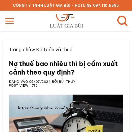
Bỏ
CÔNG TY TNHH LUẬT GIA BÙI - HOTLINE 097.110.6895
qua
nội
dung
Trang chủ
»
Kế toán và thuế
Nợ thuế bao nhiêu thì bị cấm xuất
cảnh theo quy định?
ĐĂNG VÀO
09/07/2024
BỞI
BÙI THÚY
|
POST VIEW :
715