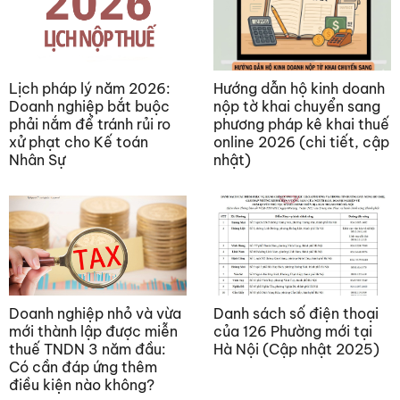
Lịch pháp lý năm 2026:
Hướng dẫn hộ kinh doanh
Doanh nghiệp bắt buộc
nộp tờ khai chuyển sang
phải nắm để tránh rủi ro
phương pháp kê khai thuế
xử phạt cho Kế toán
online 2026 (chi tiết, cập
Nhân Sự
nhật)
Doanh nghiệp nhỏ và vừa
Danh sách số điện thoại
mới thành lập được miễn
của 126 Phường mới tại
thuế TNDN 3 năm đầu:
Hà Nội (Cập nhật 2025)
Có cần đáp ứng thêm
điều kiện nào không?