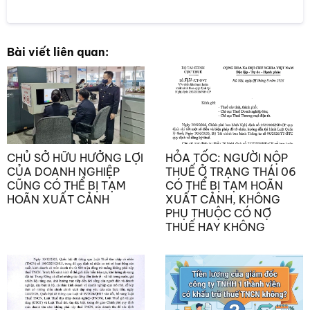
Bài viết liên quan:
CHỦ SỞ HỮU HƯỞNG LỢI
HỎA TỐC: NGƯỜI NỘP
CỦA DOANH NGHIỆP
THUẾ Ở TRẠNG THÁI 06
CŨNG CÓ THỂ BỊ TẠM
CÓ THỂ BỊ TẠM HOÃN
HOÃN XUẤT CẢNH
XUẤT CẢNH, KHÔNG
PHỤ THUỘC CÓ NỢ
THUẾ HAY KHÔNG