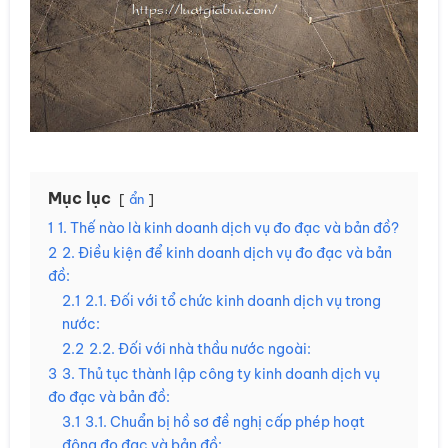
Mục lục
ẩn
1
1. Thế nào là kinh doanh dịch vụ đo đạc và bản đồ?
2
2. Điều kiện để kinh doanh dịch vụ đo đạc và bản
đồ:
2.1
2.1. Đối với tổ chức kinh doanh dịch vụ trong
nước:
2.2
2.2. Đối với nhà thầu nước ngoài:
3
3. Thủ tục thành lập công ty kinh doanh dịch vụ
đo đạc và bản đồ:
3.1
3.1. Chuẩn bị hồ sơ đề nghị cấp phép hoạt
động đo đạc và bản đồ: