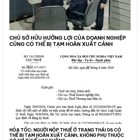
CHỦ SỞ HỮU HƯỞNG LỢI CỦA DOANH NGHIỆP
CŨNG CÓ THỂ BỊ TẠM HOÃN XUẤT CẢNH
HỎA TỐC: NGƯỜI NỘP THUẾ Ở TRẠNG THÁI 06 CÓ
THỂ BỊ TẠM HOÃN XUẤT CẢNH, KHÔNG PHỤ THUỘC