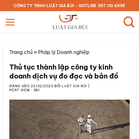
Bỏ
CÔNG TY TNHH LUẬT GIA BÙI - HOTLINE 097.110.6895
qua
nội
dung
Trang chủ
»
Pháp lý Doanh nghiệp
Thủ tục thành lập công ty kinh
doanh dịch vụ đo đạc và bản đồ
ĐĂNG VÀO
23/02/2023
BỞI
LUẬT GIA BÙI
|
POST VIEW :
381