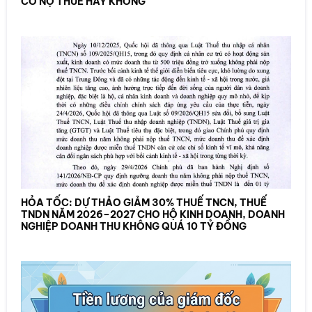
CÓ NỢ THUẾ HAY KHÔNG
HỎA TỐC: DỰ THẢO GIẢM 30% THUẾ TNCN, THUẾ
TNDN NĂM 2026–2027 CHO HỘ KINH DOANH, DOANH
NGHIỆP DOANH THU KHÔNG QUÁ 10 TỶ ĐỒNG