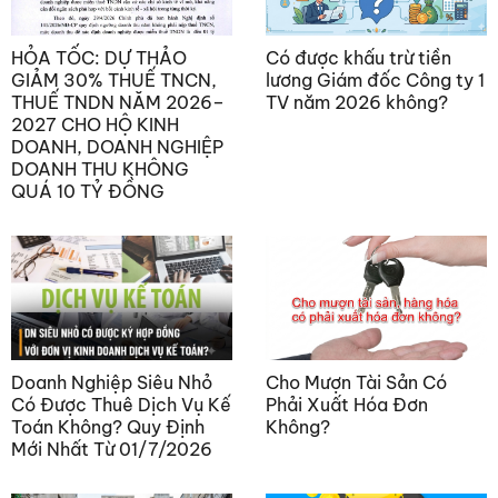
HỎA TỐC: DỰ THẢO
Có được khấu trừ tiền
GIẢM 30% THUẾ TNCN,
lương Giám đốc Công ty 1
THUẾ TNDN NĂM 2026–
TV năm 2026 không?
2027 CHO HỘ KINH
DOANH, DOANH NGHIỆP
DOANH THU KHÔNG
QUÁ 10 TỶ ĐỒNG
Doanh Nghiệp Siêu Nhỏ
Cho Mượn Tài Sản Có
Có Được Thuê Dịch Vụ Kế
Phải Xuất Hóa Đơn
Toán Không? Quy Định
Không?
Mới Nhất Từ 01/7/2026