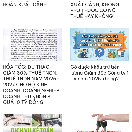
HOÃN XUẤT CẢNH
XUẤT CẢNH, KHÔNG
PHỤ THUỘC CÓ NỢ
THUẾ HAY KHÔNG
HỎA TỐC: DỰ THẢO
Có được khấu trừ tiền
GIẢM 30% THUẾ TNCN,
lương Giám đốc Công ty 1
THUẾ TNDN NĂM 2026–
TV năm 2026 không?
2027 CHO HỘ KINH
DOANH, DOANH NGHIỆP
DOANH THU KHÔNG
QUÁ 10 TỶ ĐỒNG