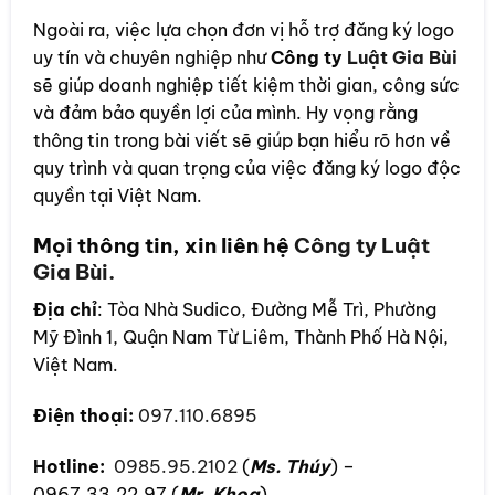
Ngoài ra, việc lựa chọn đơn vị hỗ trợ đăng ký logo
uy tín và chuyên nghiệp như
Công ty
Luật Gia Bùi
sẽ giúp doanh nghiệp tiết kiệm thời gian, công sức
và đảm bảo quyền lợi của mình. Hy vọng rằng
thông tin trong bài viết sẽ giúp bạn hiểu rõ hơn về
quy trình và quan trọng của việc đăng ký logo độc
quyền tại Việt Nam.
Mọi thông tin, xin liên hệ
Công ty Luật
Gia Bùi.
Địa chỉ
: Tòa Nhà Sudico, Đường Mễ Trì, Phường
Mỹ Đình 1, Quận Nam Từ Liêm, Thành Phố Hà Nội,
Việt Nam.
Điện thoại:
097.110.6895
Hotline:
0985.95.2102
(
Ms. Thúy
) –
0967.33.22.97 (
Mr. Khoa
)