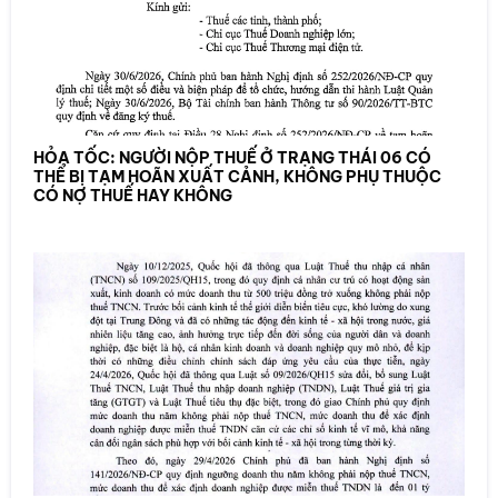
HỎA TỐC: NGƯỜI NỘP THUẾ Ở TRẠNG THÁI 06 CÓ
THỂ BỊ TẠM HOÃN XUẤT CẢNH, KHÔNG PHỤ THUỘC
CÓ NỢ THUẾ HAY KHÔNG