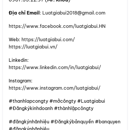
Địa chỉ Email
:
Luatgiabui2018@gmail.com
https://www.facebook.com/luatgiabui.HN
Web:
https://luatgiabui.com/
https://luatgiabui.vn/
Linkedin:
https://www.linkedin.com/in/luatgiabui/
Instagram:
https://www.instagram.com/luatgiabui/
#thanhlapcongty #mởcôngty #Luatgiabui
#Đăngkýkinhdoanh #thànhlậpcôngty
#đăngkýnhãnhiệu #Đăngkýbảnquyền #banquyen
#đăngkýnhãnhiệu