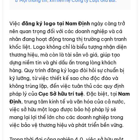
8
Mọi thông tin, xin liên hệ Công ty Luật Gia Bùi.
Việc
đăng ký logo tại Nam Định
ngày càng trở
nên quan trọng đối với các doanh nghiệp và cá
nhân đang hoạt động trong thị trường cạnh tranh
khốc liệt. Logo không chỉ là biểu tượng nhận diện
thương hiệu, mà còn là tài sản vô giá, giúp tạo
dựng niềm tin và ghi dấu ấn trong lòng khách
hàng. Quy trình đăng ký logo đòi hỏi sự chuẩn bị
kỹ lưỡng, từ việc thiết kế sao cho độc đáo và
không trùng lặp, đến việc tuân thủ các quy định
pháp lý của
Cục Sở hữu trí tuệ
. Đặc biệt, tại
Nam
Định
, trung tâm kinh tế và văn hóa của cả nước,
việc sở hữu một logo được bảo hộ pháp lý sẽ
mang lại lợi thế lớn cho các doanh nghiệp trong
việc bảo vệ thương hiệu và phát triển bền vững.
Trong thời đại công nghiệp 4.0, việc sở hữu một