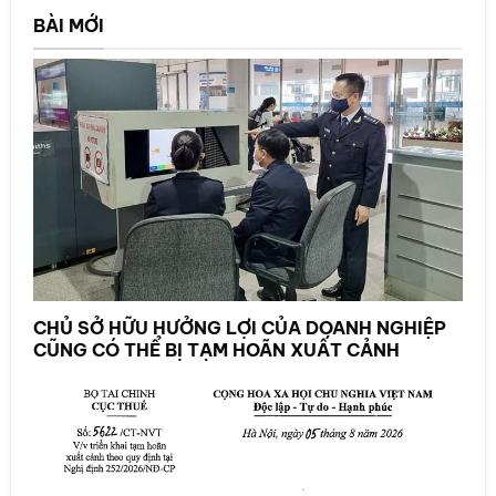
BÀI MỚI
CHỦ SỞ HỮU HƯỞNG LỢI CỦA DOANH NGHIỆP
CŨNG CÓ THỂ BỊ TẠM HOÃN XUẤT CẢNH