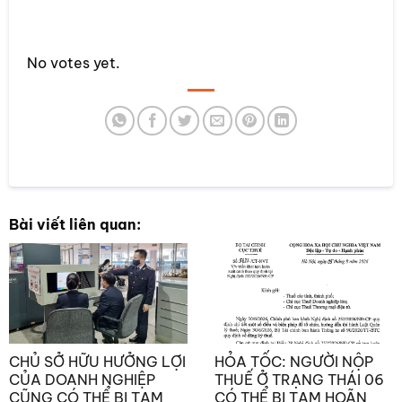
Rate this item:
No votes yet.
SUBMIT RATING
Bài viết liên quan:
CHỦ SỞ HỮU HƯỞNG LỢI
HỎA TỐC: NGƯỜI NỘP
CỦA DOANH NGHIỆP
THUẾ Ở TRẠNG THÁI 06
CŨNG CÓ THỂ BỊ TẠM
CÓ THỂ BỊ TẠM HOÃN