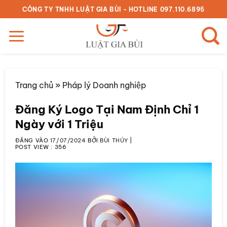
Bỏ
CÔNG TY TNHH LUẬT GIA BÙI - HOTLINE 097.110.6895
qua
nội
dung
Trang chủ
»
Pháp lý Doanh nghiệp
Đăng Ký Logo Tại Nam Định Chỉ 1
Ngày với 1 Triệu
ĐĂNG VÀO
17/07/2024
BỞI
BÙI THÚY
|
POST VIEW :
356