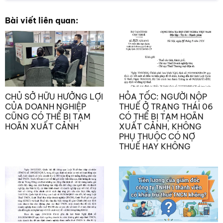
Bài viết liên quan:
CHỦ SỞ HỮU HƯỞNG LỢI
HỎA TỐC: NGƯỜI NỘP
CỦA DOANH NGHIỆP
THUẾ Ở TRẠNG THÁI 06
CŨNG CÓ THỂ BỊ TẠM
CÓ THỂ BỊ TẠM HOÃN
HOÃN XUẤT CẢNH
XUẤT CẢNH, KHÔNG
PHỤ THUỘC CÓ NỢ
THUẾ HAY KHÔNG