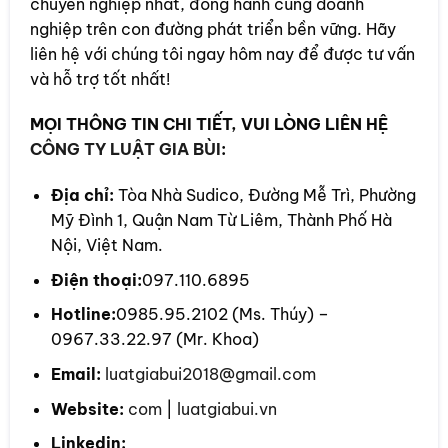
chuyên nghiệp nhất, đồng hành cùng doanh
nghiệp trên con đường phát triển bền vững. Hãy
liên hệ với chúng tôi ngay hôm nay để được tư vấn
và hỗ trợ tốt nhất!
MỌI THÔNG TIN CHI TIẾT, VUI LÒNG LIÊN HỆ
CÔNG TY LUẬT GIA BÙI
:
Địa chỉ:
Tòa Nhà Sudico, Đường Mễ Trì, Phường
Mỹ Đình 1, Quận Nam Từ Liêm, Thành Phố Hà
Nội, Việt Nam.
Điện thoại:
097.110.6895
Hotline:
0985.95.2102 (Ms. Thúy) –
0967.33.22.97 (Mr. Khoa)
Email:
luatgiabui2018@gmail.com
Website:
com
|
luatgiabui.vn
Linkedin: