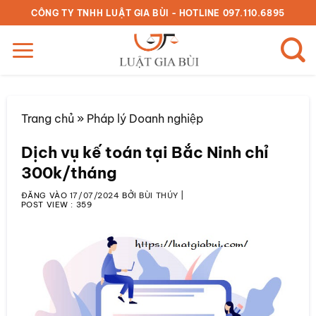
Bỏ
CÔNG TY TNHH LUẬT GIA BÙI - HOTLINE 097.110.6895
qua
nội
dung
Trang chủ
»
Pháp lý Doanh nghiệp
Dịch vụ kế toán tại Bắc Ninh chỉ
300k/tháng
ĐĂNG VÀO
17/07/2024
BỞI
BÙI THÚY
|
POST VIEW :
359