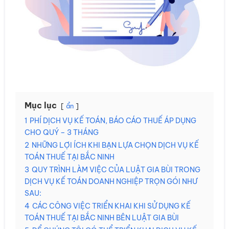
Mục lục
ẩn
1
PHÍ DỊCH VỤ KẾ TOÁN, BÁO CÁO THUẾ ÁP DỤNG
CHO QUÝ – 3 THÁNG
2
NHỮNG LỢI ÍCH KHI BẠN LỰA CHỌN DỊCH VỤ KẾ
TOÁN THUẾ TẠI BẮC NINH
3
QUY TRÌNH LÀM VIỆC CỦA LUẬT GIA BÙI TRONG
DỊCH VỤ KẾ TOÁN DOANH NGHIỆP TRỌN GÓI NHƯ
SAU:
4
CÁC CÔNG VIỆC TRIỂN KHAI KHI SỬ DỤNG KẾ
TOÁN THUẾ TẠI BẮC NINH BÊN LUẬT GIA BÙI