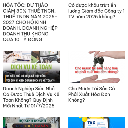
HỎA TỐC: DỰ THẢO
Có được khấu trừ tiền
GIẢM 30% THUẾ TNCN,
lương Giám đốc Công ty 1
THUẾ TNDN NĂM 2026–
TV năm 2026 không?
2027 CHO HỘ KINH
DOANH, DOANH NGHIỆP
DOANH THU KHÔNG
QUÁ 10 TỶ ĐỒNG
Doanh Nghiệp Siêu Nhỏ
Cho Mượn Tài Sản Có
Có Được Thuê Dịch Vụ Kế
Phải Xuất Hóa Đơn
Toán Không? Quy Định
Không?
Mới Nhất Từ 01/7/2026