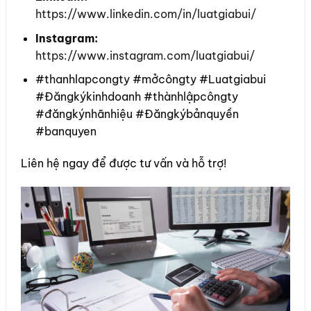
https://www.linkedin.com/in/luatgiabui/
Instagram:
https://www.instagram.com/luatgiabui/
#thanhlapcongty #mởcôngty #Luatgiabui
#Đăngkýkinhdoanh #thànhlậpcôngty
#đăngkýnhãnhiệu #Đăngkýbảnquyền
#banquyen
Liên hệ ngay để được tư vấn và hỗ trợ!