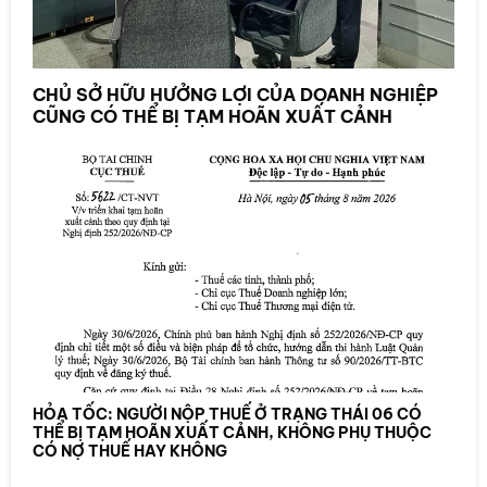
CHỦ SỞ HỮU HƯỞNG LỢI CỦA DOANH NGHIỆP
CŨNG CÓ THỂ BỊ TẠM HOÃN XUẤT CẢNH
HỎA TỐC: NGƯỜI NỘP THUẾ Ở TRẠNG THÁI 06 CÓ
THỂ BỊ TẠM HOÃN XUẤT CẢNH, KHÔNG PHỤ THUỘC
CÓ NỢ THUẾ HAY KHÔNG