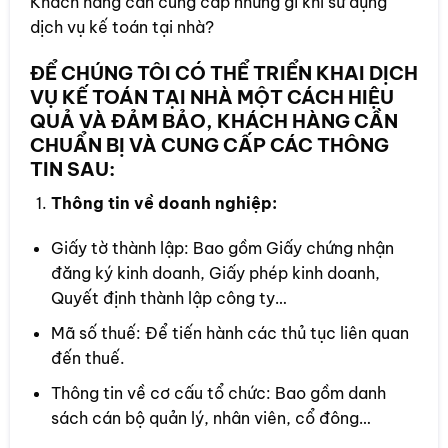
Khách hàng cần cung cấp những gì khi sử dụng
dịch vụ kế toán tại nhà?
ĐỂ CHÚNG TÔI CÓ THỂ TRIỂN KHAI DỊCH
VỤ KẾ TOÁN TẠI NHÀ MỘT CÁCH HIỆU
QUẢ VÀ ĐẢM BẢO, KHÁCH HÀNG CẦN
CHUẨN BỊ VÀ CUNG CẤP CÁC THÔNG
TIN SAU:
Thông tin về doanh nghiệp:
Giấy tờ thành lập: Bao gồm Giấy chứng nhận
đăng ký kinh doanh, Giấy phép kinh doanh,
Quyết định thành lập công ty…
Mã số thuế: Để tiến hành các thủ tục liên quan
đến thuế.
Thông tin về cơ cấu tổ chức: Bao gồm danh
sách cán bộ quản lý, nhân viên, cổ đông…