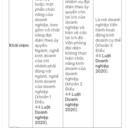
nhiệm vụ đại
hoặc một
diện theo ủy
phần chức
quyền cho
năng của
lợi ích của
doanh
Là nơi doanh
doanh
nghiệp, bao
nghiệp tiến
nghiệp và
gồm cả chức
hành hoạt
bảo vệ các
năng đại
động kinh
lợi ích đó.
diện theo ủy
doanh cụ thể
Văn phòng
Khái niệm
quyền.
(khoản 3
đại diện
Ngành, nghề
Điều
không thực
kinh doanh
44
Luật
hiện chức
của chi
Doanh
năng kinh
nhánh phải
nghiệp
doanh của
đúng với
2020
).
doanh
ngành, nghề
nghiệp
kinh doanh
(khoản 2
của doanh
Điều
nghiệp
44
Luật
(khoản 1
Doanh
Điều
nghiệp
44
Luật
2020
).
Doanh
nghiệp
2020
).