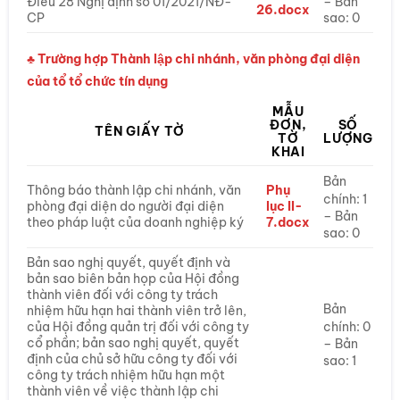
Điều 28 Nghị định số 01/2021/NĐ-
– Bản
26.docx
CP
sao: 0
♣ Trường hợp Thành lập chi nhánh, văn phòng đại diện
của tổ tổ chức tín dụng
MẪU
ĐƠN,
SỐ
TÊN GIẤY TỜ
TỜ
LƯỢNG
KHAI
Bản
Thông báo thành lập chi nhánh, văn
Phụ
chính: 1
phòng đại diện do người đại diện
lục II-
– Bản
theo pháp luật của doanh nghiệp ký
7.docx
sao: 0
Bản sao nghị quyết, quyết định và
bản sao biên bản họp của Hội đồng
thành viên đối với công ty trách
Bản
nhiệm hữu hạn hai thành viên trở lên,
chính: 0
của Hội đồng quản trị đối với công ty
cổ phần; bản sao nghị quyết, quyết
– Bản
định của chủ sở hữu công ty đối với
sao: 1
công ty trách nhiệm hữu hạn một
thành viên về việc thành lập chi