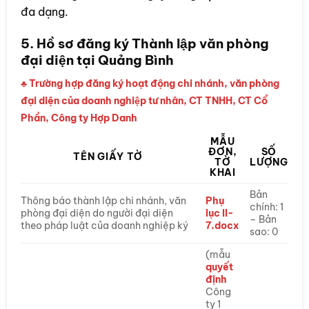
đa dạng.
5. Hồ sơ đăng ký Thành lập văn phòng
đại diện tại Quảng Bình
♣ Trường hợp đăng ký hoạt động chi nhánh, văn phòng
đại diện của doanh nghiệp tư nhân, CT TNHH, CT Cổ
Phần, Công ty Hợp Danh
MẪU
ĐƠN,
SỐ
TÊN GIẤY TỜ
TỜ
LƯỢNG
KHAI
Bản
Thông báo thành lập chi nhánh, văn
Phụ
chính: 1
phòng đại diện do người đại diện
lục II-
– Bản
theo pháp luật của doanh nghiệp ký
7.docx
sao: 0
(mẫu
quyết
định
Công
ty 1