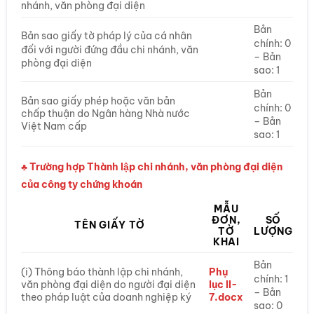
nhánh, văn phòng đại diện
Bản
Bản sao giấy tờ pháp lý của cá nhân
chính: 0
đối với người đứng đầu chi nhánh, văn
– Bản
phòng đại diện
sao: 1
Bản
Bản sao giấy phép hoặc văn bản
chính: 0
chấp thuận do Ngân hàng Nhà nước
– Bản
Việt Nam cấp
sao: 1
♣ Trường hợp Thành lập chi nhánh, văn phòng đại diện
của công ty chứng khoán
MẪU
ĐƠN,
SỐ
TÊN GIẤY TỜ
TỜ
LƯỢNG
KHAI
Bản
(i) Thông báo thành lập chi nhánh,
Phụ
chính: 1
văn phòng đại diện do người đại diện
lục II-
– Bản
theo pháp luật của doanh nghiệp ký
7.docx
sao: 0