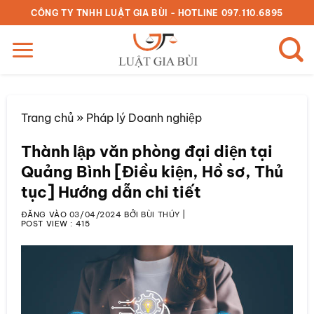
Bỏ
CÔNG TY TNHH LUẬT GIA BÙI - HOTLINE 097.110.6895
qua
nội
dung
Trang chủ
»
Pháp lý Doanh nghiệp
Thành lập văn phòng đại diện tại
Quảng Bình [Điều kiện, Hồ sơ, Thủ
tục] Hướng dẫn chi tiết
ĐĂNG VÀO
03/04/2024
BỞI
BÙI THÚY
|
POST VIEW :
415