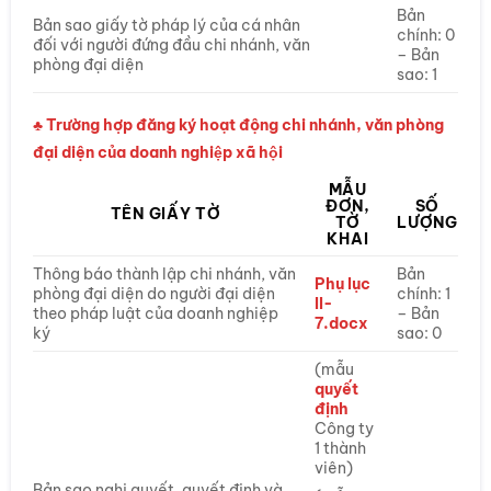
Bản
Bản sao giấy tờ pháp lý của cá nhân
chính: 0
đối với người đứng đầu chi nhánh, văn
– Bản
phòng đại diện
sao: 1
♣ Trường hợp đăng ký hoạt động chi nhánh, văn phòng
đại diện của doanh nghiệp xã hội
MẪU
ĐƠN,
SỐ
TÊN GIẤY TỜ
TỜ
LƯỢNG
KHAI
Thông báo thành lập chi nhánh, văn
Bản
Phụ lục
phòng đại diện do người đại diện
chính: 1
II-
theo pháp luật của doanh nghiệp
– Bản
7.docx
ký
sao: 0
(mẫu
quyết
định
Công ty
1 thành
viên)
Bản sao nghị quyết, quyết định và