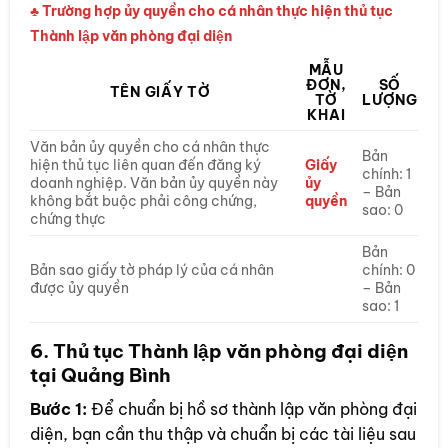
♣ Trường hợp ủy quyền cho cá nhân thực hiện thủ tục
Thành lập văn phòng đại diện
MẪU
ĐƠN,
SỐ
TÊN GIẤY TỜ
TỜ
LƯỢNG
KHAI
Văn bản ủy quyền cho cá nhân thực
Bản
hiện thủ tục liên quan đến đăng ký
Giấy
chính: 1
doanh nghiệp. Văn bản ủy quyền này
ủy
– Bản
không bắt buộc phải công chứng,
quyền
sao: 0
chứng thực
Bản
Bản sao giấy tờ pháp lý của cá nhân
chính: 0
được ủy quyền
– Bản
sao: 1
6. Thủ tục Thành lập văn phòng đại diện
tại Quảng Bình
Bước 1:
Để chuẩn bị hồ sơ thành lập văn phòng đại
diện, bạn cần thu thập và chuẩn bị các tài liệu sau