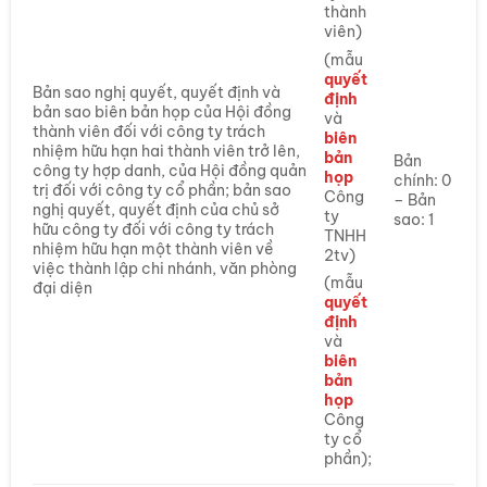
thành
viên)
(mẫu
quyết
Bản sao nghị quyết, quyết định và
định
bản sao biên bản họp của Hội đồng
và
thành viên đối với công ty trách
biên
nhiệm hữu hạn hai thành viên trở lên,
bản
Bản
công ty hợp danh, của Hội đồng quản
họp
chính: 0
trị đối với công ty cổ phần; bản sao
Công
– Bản
nghị quyết, quyết định của chủ sở
ty
sao: 1
hữu công ty đối với công ty trách
TNHH
nhiệm hữu hạn một thành viên về
2tv)
việc thành lập chi nhánh, văn phòng
(mẫu
đại diện
quyết
định
và
biên
bản
họp
Công
ty cổ
phần);