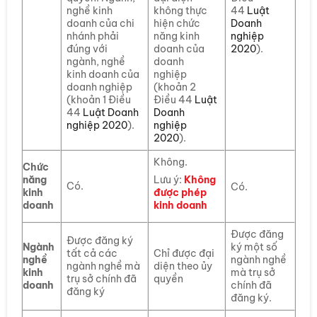
nghề kinh
không thực
44
Luật
doanh của chi
hiện chức
Doanh
nhánh phải
năng kinh
nghiệp
đúng với
doanh của
2020
).
ngành, nghề
doanh
kinh doanh của
nghiệp
doanh nghiệp
(khoản 2
(khoản 1 Điều
Điều 44
Luật
44
Luật Doanh
Doanh
nghiệp 2020
).
nghiệp
2020
).
Không.
Chức
năng
Lưu ý:
Không
Có.
Có.
kinh
được phép
doanh
kinh doanh
Được đăng
Được đăng ký
Ngành
ký một số
tất cả các
Chỉ được đại
nghề
ngành nghề
ngành nghề mà
diện theo ủy
kinh
mà trụ sở
trụ sở chính đã
quyền
doanh
chính đã
đăng ký
đăng ký.