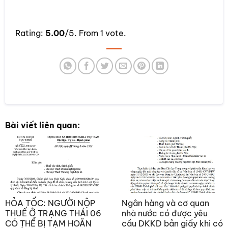
Rate this item:
Rating:
5.00
/5. From 1 vote.
SUBMIT RATING
Bài viết liên quan:
HỎA TỐC: NGƯỜI NỘP
Ngân hàng và cơ quan
THUẾ Ở TRẠNG THÁI 06
nhà nước có được yêu
CÓ THỂ BỊ TẠM HOÃN
cầu DKKD bản giấy khi có