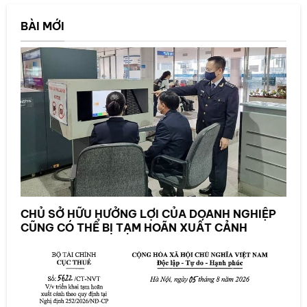
BÀI MỚI
CHỦ SỞ HỮU HƯỞNG LỢI CỦA DOANH NGHIỆP
CŨNG CÓ THỂ BỊ TẠM HOÃN XUẤT CẢNH