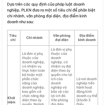
Dựa trên các quy định của pháp luật doanh
nghiệp, PLKN đưa ra một số tiêu chí để phân biệt
chi nhánh, văn phòng đại diện, địa điểm kinh
doanh như sau:
Văn phòng
Tiêu
Địa điểm
Chi nhánh
đại diện
chí
kinh doanh
Là đơn vị phụ
Là đơn vị phụ
thuộc của
thuộc của
doanh
doanh nghiệp,
nghiệp, có
có nhiệm vụ
nhiệm vụ đại
thực hiện toàn
diện theo ủy
bộ hoặc một
quyền cho lợi
phần chức
ích của
Là nơi doanh
năng của
doanh
nghiệp tiến
doanh nghiệp,
nghiệp và
hành hoạt
bao gồm cả
bảo vệ các
động kinh
chức năng đại
lợi ích đó.
doanh cụ thể
Khái
diện theo ủy
Văn phòng
(khoản 3
niệm
quyền. Ngành,
đại diện
Điều