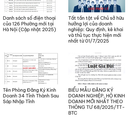
Danh sách số điện thoại
Tất tần tật về Chủ sở hữu
của 126 Phường mới tại
hưởng lợi của doanh
Hà Nội (Cập nhật 2025)
nghiệp: Quy định, kê khai
và thủ tục thực hiện mới
nhất từ 01/7/2025
Tên Phòng Đăng Ký Kinh
BIỂU MẪU ĐĂNG KÝ
Doanh 34 Tỉnh Thành Sau
DOANH NGHIỆP, HỘ KINH
Sáp Nhập Tỉnh
DOANH MỚI NHẤT THEO
THÔNG TƯ 68/2025/TT-
BTC