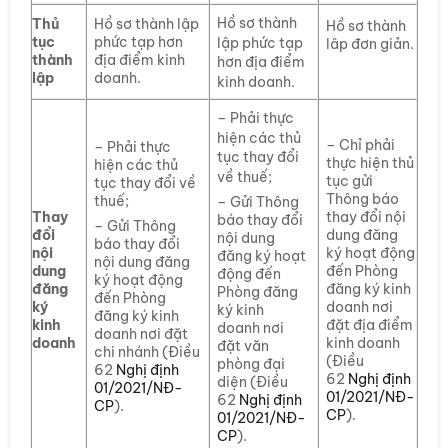
Hồ sơ thành
Thủ
Hồ sơ thành lập
Hồ sơ thành
tục
phức tạp hơn
lập phức tạp
lâp đơn giản.
thành
địa điểm kinh
hơn địa điểm
lập
doanh.
kinh doanh.
– Phải thực
hiện các thủ
– Chỉ phải
– Phải thực
tục thay đổi
thực hiện thủ
hiện các thủ
về thuế;
tục gửi
tục thay đổi về
Thông báo
thuế;
– Gửi Thông
Thay
thay đổi nội
báo thay đổi
– Gửi Thông
đổi
dung đăng
nội dung
báo thay đổi
nội
ký hoạt động
đăng ký hoạt
nội dung đăng
dung
đến Phòng
động đến
ký hoạt động
đăng
đăng ký kinh
Phòng đăng
đến Phòng
ký
doanh nơi
ký kinh
đăng ký kinh
kinh
đặt địa điểm
doanh nơi
doanh nơi đặt
doanh
kinh doanh
đặt văn
chi nhánh (Điều
(Điều
phòng đại
62
Nghị định
62
Nghị định
diện (Điều
01/2021/NĐ-
01/2021/NĐ-
62
Nghị định
CP
).
CP
).
01/2021/NĐ-
CP
).