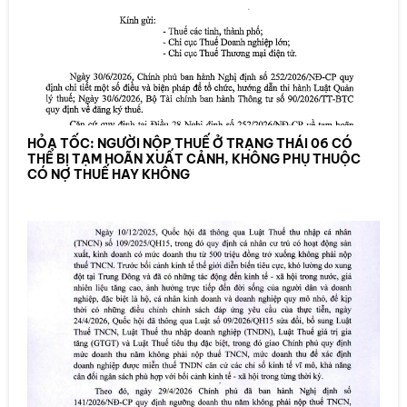
HỎA TỐC: NGƯỜI NỘP THUẾ Ở TRẠNG THÁI 06 CÓ
THỂ BỊ TẠM HOÃN XUẤT CẢNH, KHÔNG PHỤ THUỘC
CÓ NỢ THUẾ HAY KHÔNG