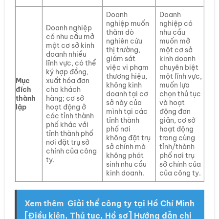
Doanh
Doanh
nghiệp muốn
nghiệp có
Doanh nghiệp
thăm dò
nhu cầu
có nhu cầu mở
nghiên cứu
muốn mở
một cơ sở kinh
thị trường,
một cơ sở
doanh nhiều
giám sát
kinh doanh
lĩnh vực, có thể
việc vi phạm
chuyên biệt
ký hợp đồng,
thương hiệu,
một lĩnh vực,
Mục
xuất hóa đơn
không kinh
muốn lựa
đích
cho khách
doanh tại cơ
chọn thủ tục
thành
hàng; cơ sở
sở này của
và hoạt
lập
hoạt động ở
mình tại các
động đơn
các tỉnh thành
tỉnh thành
giản, cơ sở
phố khác với
phố nơi
hoạt động
tỉnh thành phố
không đặt trụ
trong cùng
nơi đặt trụ sở
sở chính mà
tỉnh/thành
chính của công
không phát
phố nơi trụ
ty.
sinh nhu cầu
sở chính của
kinh doanh.
của công ty.
Xem thêm
Giải thể công ty tại Hồ Chí Minh
[Điều kiện, Thủ tục, Hồ sơ] Hướng dẫn chi