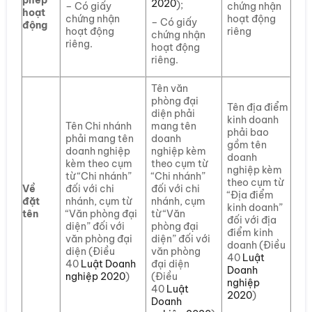
2020
);
– Có giấy
chứng nhận
hoạt
chứng nhận
hoạt động
– Có giấy
động
hoạt động
riêng
chứng nhận
riêng.
hoạt động
riêng.
Tên văn
phòng đại
Tên địa điểm
diện phải
kinh doanh
Tên Chi nhánh
mang tên
phải bao
phải mang tên
doanh
gồm tên
doanh nghiệp
nghiệp kèm
doanh
kèm theo cụm
theo cụm từ
nghiệp kèm
từ “Chi nhánh”
“Chi nhánh”
theo cụm từ
Về
đối với chi
đối với chi
“Địa điểm
đặt
nhánh, cụm từ
nhánh, cụm
kinh doanh”
tên
“Văn phòng đại
từ “Văn
đối với địa
diện” đối với
phòng đại
điểm kinh
văn phòng đại
diện” đối với
doanh (Điều
diện (Điều
văn phòng
40
Luật
40
Luật Doanh
đại diện
Doanh
nghiệp 2020
)
(Điều
nghiệp
40
Luật
2020
)
Doanh