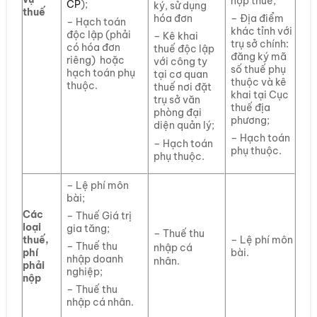
nộp thuế;
CP
);
ký, sử dụng
thuế
– Địa điểm
hóa đơn
– Hạch toán
khác tỉnh với
độc lập (phải
– Kê khai
trụ sở chính:
có hóa đơn
thuế độc lập
đăng ký mã
riêng) hoặc
với công ty
số thuế phụ
hạch toán phụ
tại cơ quan
thuộc và kê
thuộc.
thuế nơi đặt
khai tại Cục
trụ sở văn
thuế địa
phòng đại
phương;
diện quản lý;
– Hạch toán
– Hạch toán
phụ thuộc.
phụ thuộc.
– Lệ phí môn
bài;
Các
– Thuế Giá trị
loại
gia tăng;
– Thuế thu
thuế,
– Lệ phí môn
– Thuế thu
nhập cá
phí
bài.
nhập doanh
nhân.
phải
nghiệp;
nộp
– Thuế thu
nhập cá nhân.