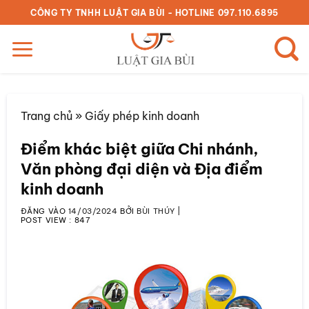
Bỏ
CÔNG TY TNHH LUẬT GIA BÙI - HOTLINE 097.110.6895
qua
nội
dung
Trang chủ
»
Giấy phép kinh doanh
Điểm khác biệt giữa Chi nhánh,
Văn phòng đại diện và Địa điểm
kinh doanh
ĐĂNG VÀO
14/03/2024
BỞI
BÙI THÚY
|
POST VIEW :
847