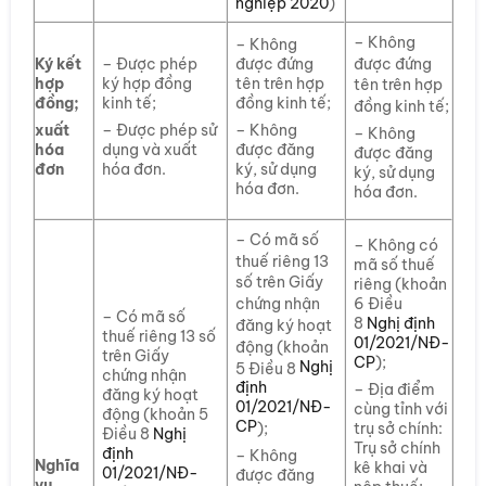
nghiệp 2020
)
– Không
– Không
được đứng
Ký kết
– Được phép
được đứng
hợp
ký hợp đồng
tên trên hợp
tên trên hợp
đồng;
kinh tế;
đồng kinh tế;
đồng kinh tế;
xuất
– Được phép sử
– Không
– Không
hóa
dụng và xuất
được đăng
được đăng
đơn
hóa đơn.
ký, sử dụng
ký, sử dụng
hóa đơn.
hóa đơn.
– Có mã số
– Không có
thuế riêng 13
mã số thuế
số trên Giấy
riêng (khoản
6 Điều
chứng nhận
– Có mã số
8
Nghị định
đăng ký hoạt
thuế riêng 13 số
01/2021/NĐ-
động (khoản
trên Giấy
CP
);
Nghị
5 Điều 8
chứng nhận
định
– Địa điểm
đăng ký hoạt
01/2021/NĐ-
cùng tỉnh với
động (khoản 5
CP
trụ sở chính:
);
Điều 8
Nghị
Trụ sở chính
định
– Không
Nghĩa
kê khai và
01/2021/NĐ-
được đăng
vụ