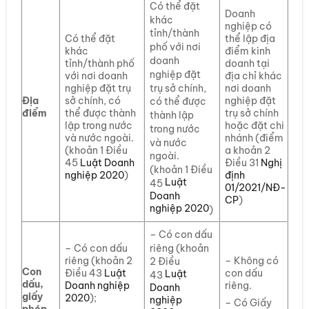
Có thể đặt
Doanh
khác
nghiệp có
tỉnh/thành
Có thể đặt
thể lập địa
phố với nơi
khác
điểm kinh
doanh
tỉnh/thành phố
doanh tại
nghiệp đặt
với nơi doanh
địa chỉ khác
trụ sở chính,
nghiệp đặt trụ
nơi doanh
Địa
sở chính, có
nghiệp đặt
có thể được
điểm
thể được thành
trụ sở chính
thành lập
lập trong nước
hoặc đặt chi
trong nước
và nước ngoài.
nhánh (điểm
và nước
(khoản 1 Điều
a khoản 2
ngoài.
45
Luật Doanh
Điều 31
Nghị
(khoản 1 Điều
nghiệp 2020
)
định
Luật
45
01/2021/NĐ-
Doanh
CP
)
nghiệp 2020
)
– Có con dấu
riêng (khoản
– Có con dấu
riêng (khoản 2
– Không có
2 Điều
Con
Điều 43
Luật
con dấu
Luật
43
dấu,
Doanh nghiệp
riêng.
Doanh
giấy
2020
);
nghiệp
– Có Giấy
phép