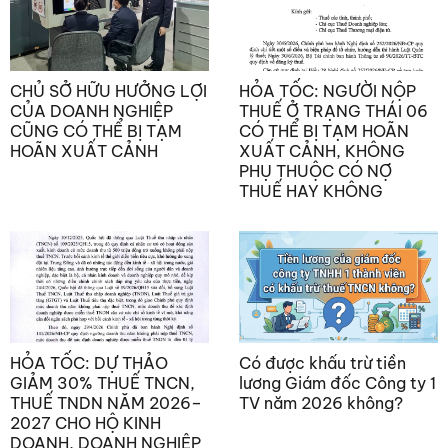
CHỦ SỞ HỮU HƯỞNG LỢI
HỎA TỐC: NGƯỜI NỘP
CỦA DOANH NGHIỆP
THUẾ Ở TRẠNG THÁI 06
CŨNG CÓ THỂ BỊ TẠM
CÓ THỂ BỊ TẠM HOÃN
HOÃN XUẤT CẢNH
XUẤT CẢNH, KHÔNG
PHỤ THUỘC CÓ NỢ
THUẾ HAY KHÔNG
HỎA TỐC: DỰ THẢO
Có được khấu trừ tiền
GIẢM 30% THUẾ TNCN,
lương Giám đốc Công ty 1
THUẾ TNDN NĂM 2026–
TV năm 2026 không?
2027 CHO HỘ KINH
DOANH, DOANH NGHIỆP