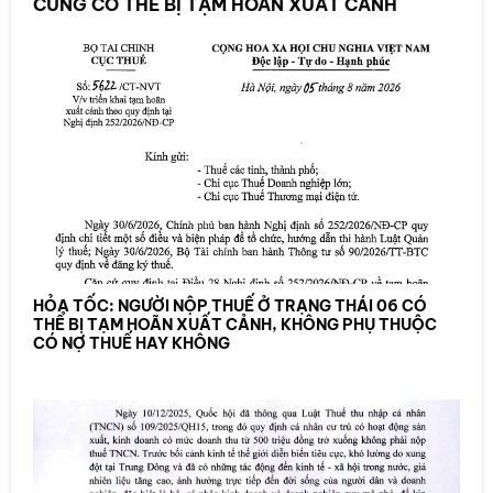
CŨNG CÓ THỂ BỊ TẠM HOÃN XUẤT CẢNH
HỎA TỐC: NGƯỜI NỘP THUẾ Ở TRẠNG THÁI 06 CÓ
THỂ BỊ TẠM HOÃN XUẤT CẢNH, KHÔNG PHỤ THUỘC
CÓ NỢ THUẾ HAY KHÔNG