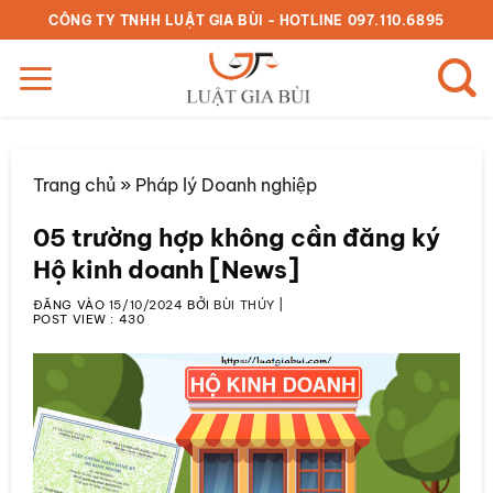
Bỏ
CÔNG TY TNHH LUẬT GIA BÙI - HOTLINE 097.110.6895
qua
nội
dung
Trang chủ
»
Pháp lý Doanh nghiệp
05 trường hợp không cần đăng ký
Hộ kinh doanh [News]
ĐĂNG VÀO
15/10/2024
BỞI
BÙI THÚY
|
POST VIEW :
430