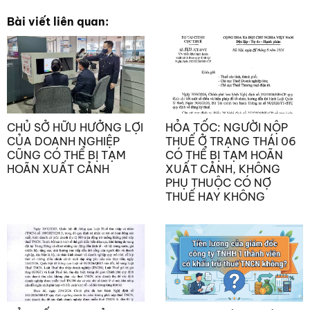
Bài viết liên quan:
CHỦ SỞ HỮU HƯỞNG LỢI
HỎA TỐC: NGƯỜI NỘP
CỦA DOANH NGHIỆP
THUẾ Ở TRẠNG THÁI 06
CŨNG CÓ THỂ BỊ TẠM
CÓ THỂ BỊ TẠM HOÃN
HOÃN XUẤT CẢNH
XUẤT CẢNH, KHÔNG
PHỤ THUỘC CÓ NỢ
THUẾ HAY KHÔNG