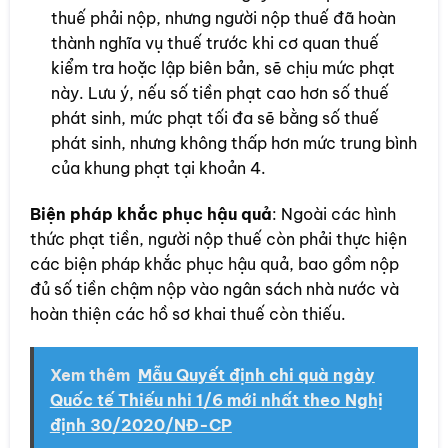
thuế phải nộp, nhưng người nộp thuế đã hoàn
thành nghĩa vụ thuế trước khi cơ quan thuế
kiểm tra hoặc lập biên bản, sẽ chịu mức phạt
này. Lưu ý, nếu số tiền phạt cao hơn số thuế
phát sinh, mức phạt tối đa sẽ bằng số thuế
phát sinh, nhưng không thấp hơn mức trung bình
của khung phạt tại khoản 4.
Biện pháp khắc phục hậu quả
: Ngoài các hình
thức phạt tiền, người nộp thuế còn phải thực hiện
các biện pháp khắc phục hậu quả, bao gồm nộp
đủ số tiền chậm nộp vào ngân sách nhà nước và
hoàn thiện các hồ sơ khai thuế còn thiếu.
Xem thêm
Mẫu Quyết định chi quà ngày
Quốc tế Thiếu nhi 1/6 mới nhất theo Nghị
định 30/2020/NĐ-CP