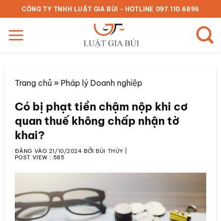
Bỏ
CÔNG TY TNHH LUẬT GIA BÙI - HOTLINE 097.110.6895
qua
nội
dung
Trang chủ
»
Pháp lý Doanh nghiệp
Có bị phạt tiền chậm nộp khi cơ
quan thuế không chấp nhận tờ
khai?
ĐĂNG VÀO
21/10/2024
BỞI
BÙI THÚY
|
POST VIEW :
585