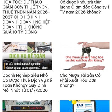
HỎA TỐC: DỰ THẢO
Có được khấu trừ tiền
GIẢM 30% THUẾ TNCN,
lương Giám đốc Công ty 1
THUẾ TNDN NĂM 2026–
TV năm 2026 không?
2027 CHO HỘ KINH
DOANH, DOANH NGHIỆP
DOANH THU KHÔNG
QUÁ 10 TỶ ĐỒNG
Doanh Nghiệp Siêu Nhỏ
Cho Mượn Tài Sản Có
Có Được Thuê Dịch Vụ Kế
Phải Xuất Hóa Đơn
Toán Không? Quy Định
Không?
Mới Nhất Từ 01/7/2026