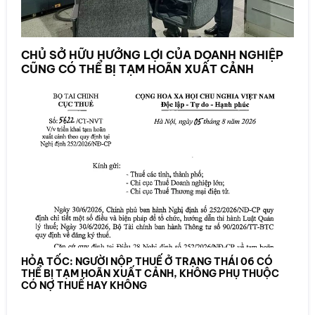
CHỦ SỞ HỮU HƯỞNG LỢI CỦA DOANH NGHIỆP
CŨNG CÓ THỂ BỊ TẠM HOÃN XUẤT CẢNH
HỎA TỐC: NGƯỜI NỘP THUẾ Ở TRẠNG THÁI 06 CÓ
THỂ BỊ TẠM HOÃN XUẤT CẢNH, KHÔNG PHỤ THUỘC
CÓ NỢ THUẾ HAY KHÔNG