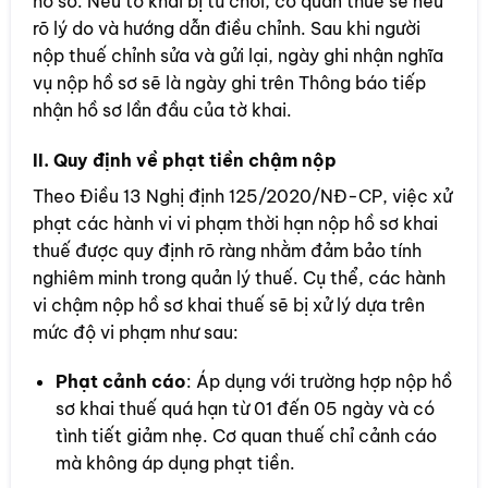
hồ sơ. Nếu tờ khai bị từ chối, cơ quan thuế sẽ nêu
rõ lý do và hướng dẫn điều chỉnh. Sau khi người
nộp thuế chỉnh sửa và gửi lại, ngày ghi nhận nghĩa
vụ nộp hồ sơ sẽ là ngày ghi trên Thông báo tiếp
nhận hồ sơ lần đầu của tờ khai.
II. Quy định về phạt tiền chậm nộp
Theo Điều 13 Nghị định 125/2020/NĐ-CP, việc xử
phạt các hành vi vi phạm thời hạn nộp hồ sơ khai
thuế được quy định rõ ràng nhằm đảm bảo tính
nghiêm minh trong quản lý thuế. Cụ thể, các hành
vi chậm nộp hồ sơ khai thuế sẽ bị xử lý dựa trên
mức độ vi phạm như sau:
Phạt cảnh cáo
: Áp dụng với trường hợp nộp hồ
sơ khai thuế quá hạn từ 01 đến 05 ngày và có
tình tiết giảm nhẹ. Cơ quan thuế chỉ cảnh cáo
mà không áp dụng phạt tiền.