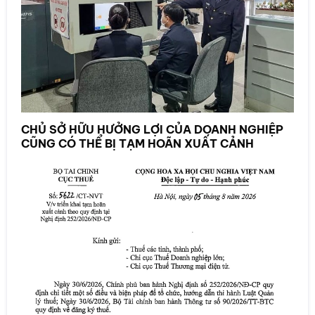
CHỦ SỞ HỮU HƯỞNG LỢI CỦA DOANH NGHIỆP
CŨNG CÓ THỂ BỊ TẠM HOÃN XUẤT CẢNH