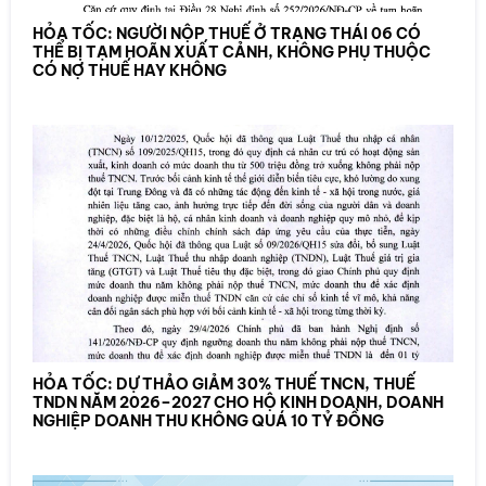
HỎA TỐC: NGƯỜI NỘP THUẾ Ở TRẠNG THÁI 06 CÓ
THỂ BỊ TẠM HOÃN XUẤT CẢNH, KHÔNG PHỤ THUỘC
CÓ NỢ THUẾ HAY KHÔNG
HỎA TỐC: DỰ THẢO GIẢM 30% THUẾ TNCN, THUẾ
TNDN NĂM 2026–2027 CHO HỘ KINH DOANH, DOANH
NGHIỆP DOANH THU KHÔNG QUÁ 10 TỶ ĐỒNG