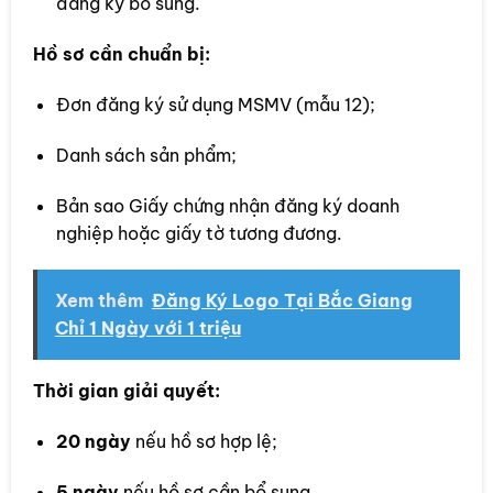
đăng ký bổ sung.
Hồ sơ cần chuẩn bị:
Đơn đăng ký sử dụng MSMV (mẫu 12);
Danh sách sản phẩm;
Bản sao Giấy chứng nhận đăng ký doanh
nghiệp hoặc giấy tờ tương đương.
Xem thêm
Đăng Ký Logo Tại Bắc Giang
Chỉ 1 Ngày với 1 triệu
Thời gian giải quyết:
20 ngày
nếu hồ sơ hợp lệ;
5 ngày
nếu hồ sơ cần bổ sung.