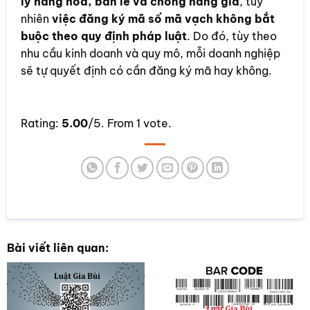
lý hàng hóa, bán lẻ và chống hàng giả
, tuy
nhiên
việc đăng ký mã số mã vạch không bắt
buộc theo quy định pháp luật
. Do đó, tùy theo
nhu cầu kinh doanh và quy mô, mỗi doanh nghiệp
sẽ tự quyết định có cần đăng ký mã hay không.
Rate this item:
Rating:
5.00
/5. From 1 vote.
SUBMIT RATING
Bài viết liên quan: