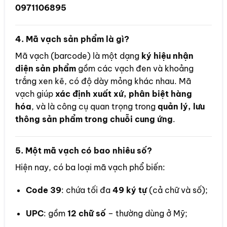
0971106895
4.
Mã vạch sản phẩm là gì?
Mã vạch (barcode) là một dạng
ký hiệu nhận
diện sản phẩm
gồm các vạch đen và khoảng
trắng xen kẽ, có độ dày mỏng khác nhau. Mã
vạch giúp
xác định xuất xứ, phân biệt hàng
hóa
, và là công cụ quan trọng trong
quản lý, lưu
thông sản phẩm trong chuỗi cung ứng
.
5.
Một mã vạch có bao nhiêu số?
Hiện nay, có ba loại mã vạch phổ biến:
Code 39
: chứa tối đa
49 ký tự
(cả chữ và số);
UPC
: gồm
12 chữ số
– thường dùng ở Mỹ;