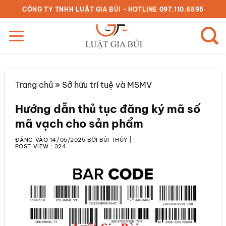
Bỏ
CÔNG TY TNHH LUẬT GIA BÙI - HOTLINE 097.110.6895
qua
nội
dung
Trang chủ
»
Sở hữu trí tuệ và MSMV
Hướng dẫn thủ tục đăng ký mã số
mã vạch cho sản phẩm
ĐĂNG VÀO
14/05/2025
BỞI
BÙI THÚY
|
POST VIEW :
324