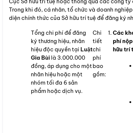
Cục Sở hữu trí tuệ hoặc thông qua các công ty đ
Trong khi đó, cá nhân, tổ chức và doanh nghiệp
diện chính thức của Sở hữu trí tuệ để đăng ký n
Tổng chi phí để đăng
Chi
Các kho
ký thương hiệu, nhãn
tiết
phí nộp
hiệu độc quyền tại
Luật
chi
hữu trí
Gia Bùi
là 3.000.000
phí
đồng, áp dụng cho một
bao
nhãn hiệu hoặc một
gồm:
nhóm tối đa 6 sản
phẩm hoặc dịch vụ.