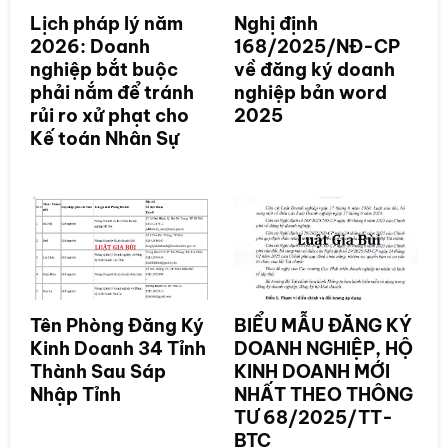
Lịch pháp lý năm
Nghị định
2026: Doanh
168/2025/NĐ-CP
nghiệp bắt buộc
về đăng ký doanh
phải nắm để tránh
nghiệp bản word
rủi ro xử phạt cho
2025
Kế toán Nhân Sự
Tên Phòng Đăng Ký
BIỂU MẪU ĐĂNG KÝ
Kinh Doanh 34 Tỉnh
DOANH NGHIỆP, HỘ
Thành Sau Sáp
KINH DOANH MỚI
Nhập Tỉnh
NHẤT THEO THÔNG
TƯ 68/2025/TT-
BTC