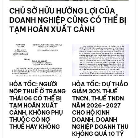
CHỦ SỞ HỮU HƯỞNG LỢI CỦA
DOANH NGHIỆP CŨNG CÓ THỂ BỊ
TẠM HOÃN XUẤT CẢNH
HỎA TỐC: NGƯỜI
HỎA TỐC: DỰ THẢO
NỘP THUẾ Ở TRẠNG
GIẢM 30% THUẾ
THÁI 06 CÓ THỂ BỊ
TNCN, THUẾ TNDN
TẠM HOÃN XUẤT
NĂM 2026–2027
CẢNH, KHÔNG PHỤ
CHO HỘ KINH
THUỘC CÓ NỢ
DOANH, DOANH
THUẾ HAY KHÔNG
NGHIỆP DOANH THU
KHÔNG QUÁ 10 TỶ