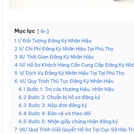
Mục lục
ẩn
1
I/ Đối Tượng Đăng Ký Nhãn Hiệu
2
II/ Chi Phí Đăng Ký Nhãn Hiệu Tại Phú Thọ
3
III/ Thời Gian Đăng Ký Nhãn Hiệu
4
IV/ Hồ Sơ Khách Hàng Cần Cung Cấp Đăng Ký Nhã
5
V/ Dịch Vụ Đăng Ký Nhãn Hiệu Tại Tại Phú Thọ
6
VI/ Quy Trình Thủ Tục Đăng Ký Nhãn Hiệu
6.1
Bước 1: Tra cứu thương hiệu, nhãn hiệu
6.2
Bước 2: Chuẩn bị hồ sơ đăng ký
6.3
Bước 3: Nộp đơn đăng ký
6.4
Bước 4: Bảo vệ và theo dõi
6.5
Bước 5: Nhận giấy chứng nhận đăng ký
7
VII/ Quá Trình Giải Quyết Hồ Sơ Tại Cục Sở Hữu Trí 