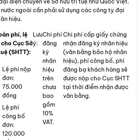
ại diện chuyên về Sở hữu trí tuệ như Quốc Việt.
 nước ngoài cần phải sử dụng các công ty đại
hãn hiệu.
ản phí, lệ
Lưu
Chi phí
Chi phí cấp giấy chứng
 cho Cục Sở
ý:
đăng
nhận đăng ký nhãn hiệu
 tuệ (SHTT):
ký
(văn bằng bảo hộ nhãn
nhãn
hiệu), phí công bố, phí
Lệ phí nộp
hiệu
đăng bạ khách hàng sẽ
đơn:
trên
được nộp cho Cục SHTT
75.000
chưa
tại thời điểm nhận được
đồng
bao
văn bằng.
gồm
Lệ phí
10%
công bố
VAT.
đơn:
120.000