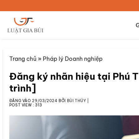
Bỏ
qua
nội
G
dung
Trang chủ
»
Pháp lý Doanh nghiệp
Đăng ký nhãn hiệu tại Phú Th
trình]
ĐĂNG VÀO
29/03/2024
BỞI
BÙI THÚY
|
POST VIEW :
313