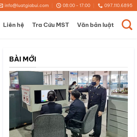
info@luatgiabui.com
08:00 - 17:00
097.110.6895
Liên hệ
Tra Cứu MST
Văn bản luật
BÀI MỚI