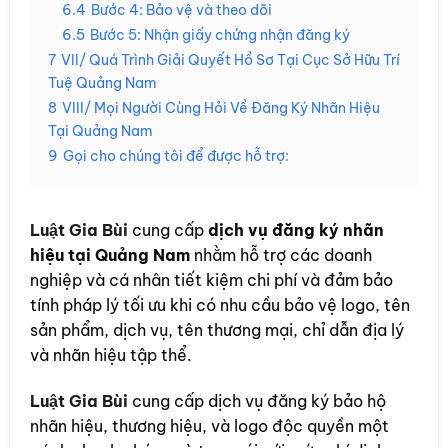
6.4
Bước 4: Bảo vệ và theo dõi
6.5
Bước 5: Nhận giấy chứng nhận đăng ký
7
VII/ Quá Trình Giải Quyết Hồ Sơ Tại Cục Sở Hữu Trí
Tuệ Quảng Nam
8
VIII/ Mọi Người Cùng Hỏi Về Đăng Ký Nhãn Hiệu
Tại Quảng Nam
9
Gọi cho chúng tôi để được hỗ trợ:
Luật Gia Bùi
cung cấp
dịch vụ đăng ký nhãn
hiệu tại Quảng Nam
nhằm hỗ trợ các doanh
nghiệp và cá nhân tiết kiệm chi phí và đảm bảo
tính pháp lý tối ưu khi có nhu cầu bảo vệ logo, tên
sản phẩm, dịch vụ, tên thương mại, chỉ dẫn địa lý
và nhãn hiệu tập thể.
Luật Gia Bùi
cung cấp dịch vụ đăng ký bảo hộ
nhãn hiệu, thương hiệu, và logo độc quyền một