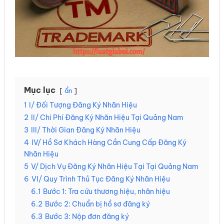
Mục lục
ẩn
1
I/ Đối Tượng Đăng Ký Nhãn Hiệu
2
II/ Chi Phí Đăng Ký Nhãn Hiệu Tại Quảng Nam
3
III/ Thời Gian Đăng Ký Nhãn Hiệu
4
IV/ Hồ Sơ Khách Hàng Cần Cung Cấp Đăng Ký
Nhãn Hiệu
5
V/ Dịch Vụ Đăng Ký Nhãn Hiệu Tại Tại Quảng Nam
6
VI/ Quy Trình Thủ Tục Đăng Ký Nhãn Hiệu
6.1
Bước 1: Tra cứu thương hiệu, nhãn hiệu
6.2
Bước 2: Chuẩn bị hồ sơ đăng ký
6.3
Bước 3: Nộp đơn đăng ký