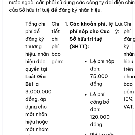
nước ngoài cần phải sử dụng các công ty đại diện chín
của Sở hữu trí tuệ để đăng ký nhãn hiệu.
Tổng chi
Chi
Các khoản phí, lệ
Lưu
Chi
phí để
tiết
phí nộp cho Cục
ý:
phí
đăng ký
chi
Sở hữu trí tuệ
đăn
thương
phí
(SHTT):
ký
hiệu, nhãn
bao
nhãn
Lệ phí nộp
hiệu độc
gồm:
hiệu
đơn:
quyền tại
trên
75.000
Luật Gia
chư
đồng
Bùi
là
bao
3.000.000
gồm
Lệ phí
đồng, áp
10%
công bố
dụng cho
VAT.
đơn:
một nhãn
120.000
hiệu hoặc
đồng
một nhóm
Phí tra cứu