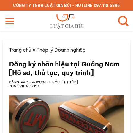
Bỏ
CÔNG TY TNHH LUẬT GIA BÙI - HOTLINE 097.110.6895
qua
nội
dung
Trang chủ
»
Pháp lý Doanh nghiệp
Đăng ký nhãn hiệu tại Quảng Nam
[Hồ sơ, thủ tục, quy trình]
ĐĂNG VÀO
29/03/2024
BỞI
BÙI THÚY
|
POST VIEW :
369