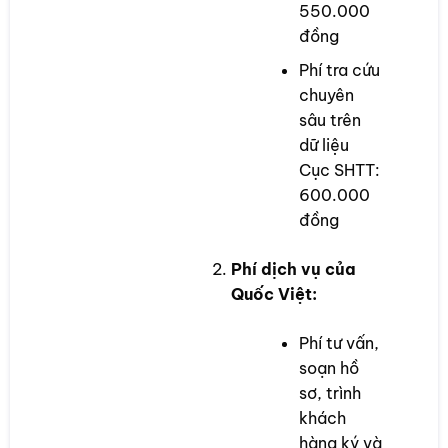
550.000
đồng
Phí tra cứu
chuyên
sâu trên
dữ liệu
Cục SHTT:
600.000
đồng
Phí dịch vụ của
Quốc Việt:
Phí tư vấn,
soạn hồ
sơ, trình
khách
hàng ký và