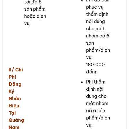
tối đa 6
phục vụ
sản phẩm
thẩm định
hoặc dịch
nội dung
vụ.
cho một
nhóm có 6
sản
phẩm/dịch
vụ:
180.000
II/ Chi
đồng
Phí
Phí thẩm
Đăng
định nội
Ký
dung cho
Nhãn
một nhóm
Hiệu
có 6 sản
Tại
phẩm/dịch
Quảng
vụ:
Nam