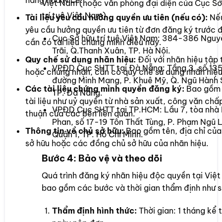
hàng hóa Nice.
Việt Nam (hoặc văn phòng đại diện của Cục Sở
trí tuệ Việt Nam).
Tài liệu yêu cầu hưởng quyền ưu tiên (nếu có):
Nế
yêu cầu hưởng quyền ưu tiên từ đơn đăng ký trước 
Cục Sở hữu trí tuệ Việt Nam: 384-386 Nguy
cần có tài liệu chứng minh điều này.
Trãi, Q.Thanh Xuân, TP. Hà Nội.
Quy chế sử dụng nhãn hiệu:
Đối với nhãn hiệu tập 
VPĐD Cục SHTT tại Đà Nẵng: Tầng 3, số 13
hoặc chứng nhận, cần có quy chế sử dụng nhãn hiệu
đường Minh Mạng, P. Khuê Mỹ, Q. Ngũ Hành 
Các tài liệu chứng minh quyền đăng ký:
Bao gồm
TP. Đà Nẵng.
tài liệu như uỷ quyền từ nhà sản xuất, công văn chấ
VPĐD Cục SHTT tại TP.HCM: Lầu 7, tòa nhà
thuận của các bên liên quan.
Phan, số 17-19 Tôn Thất Tùng, P. Phạm Ngũ 
Thông tin về chủ sở hữu:
Bao gồm tên, địa chỉ của
Quận 1, TP. Hồ Chí Minh.
sở hữu hoặc các đồng chủ sở hữu của nhãn hiệu.
Bước 4: Bảo vệ và theo dõi
Quá trình đăng ký nhãn hiệu độc quyền tại Việ
bao gồm các bước và thời gian thẩm định như s
Thẩm định hình thức:
Thời gian: 1 tháng kể 