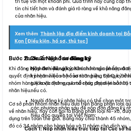
trí tuệ với một khoản phí. Quá trình này cung cấp t
tin chi tiết hơn và đánh giá rõ ràng về khả năng đăn
của nhãn hiệu.
Xem thêm
Thành lập địa điểm kinh doanh tại Bắ
Kạn [Điều kiện, hồ sơ, thủ tục]
Bước 2: Chuẩn bị hồ sơ đăng ký
Bước 3: Nộp đơn đăng ký
Khi đăng ký nhãn hiệu, việc phân nhóm sản phẩm và dị
Nộp đơn đăng ký:
Khách hàng cần nộp đơn
quyết định phạm vi bảo hộ của nhãn hiệu. Đăng ký nhi
ký nhãn hiệu và hồ sơ tương ứng tại Cục Sở hữ
nhóm hàng hóa và dịch vụ sẽ mở rộng phạm vi bảo hộ 
tuệ hoặc thông qua tổ chức đại diện sở hữu t
nhãn hiệu.
nếu có.
Người đăng ký nhãn hiệu có thể chọn một tr
Cơ sở phân nhóm nhãn hiệu dựa trên Bảng phân loại q
các phương pháp sau để nộp đơn đăng ký n
về nhãn hiệu, hay còn gọi là Bảng phân loại Ni-xơ, đư
hiệu độc quyền tại Việt Nam:
dụng trên toàn thế giới. Bảng này chia thành 45 nhóm,
đó có 34 nhóm cho hàng hóa và 11 nhóm cho dịch vụ.
Cách 1: Nộp nhãn hiệu trực tiếp tại Cục sở hữ