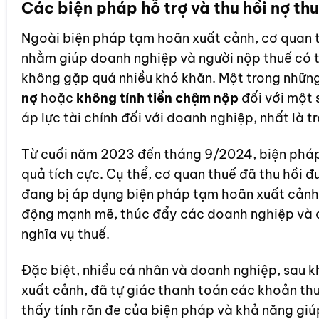
Các biện pháp hỗ trợ và thu hồi nợ th
Ngoài biện pháp tạm hoãn xuất cảnh, cơ quan th
nhằm giúp doanh nghiệp và người nộp thuế có 
không gặp quá nhiều khó khăn. Một trong những
nợ
hoặc
không tính tiền chậm nộp
đối với một 
áp lực tài chính đối với doanh nghiệp, nhất là t
Từ cuối năm 2023 đến tháng 9/2024, biện phá
quả tích cực. Cụ thể, cơ quan thuế đã thu hồi 
đang bị áp dụng biện pháp tạm hoãn xuất cảnh.
động mạnh mẽ, thúc đẩy các doanh nghiệp và cá
nghĩa vụ thuế.
Đặc biệt, nhiều cá nhân và doanh nghiệp, sau 
xuất cảnh, đã tự giác thanh toán các khoản thu
thấy tính răn đe của biện pháp và khả năng giú