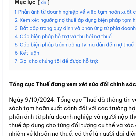
Mục lục
ẩn
1
Phản ánh từ doanh nghiệp về việc tạm hoãn xuất 
2
Xem xét ngưỡng nợ thuế áp dụng biện pháp tạm h
3
Bất cập trong quy định và phản ứng từ phía doanh
4
Các biện pháp hỗ trợ và thu hồi nợ thuế
5
Các biện pháp tránh công ty ma dẫn đến nợ thuế
6
Kết luận
7
Gọi cho chúng tôi để được hỗ trợ:
Tổng cục Thuế đang xem xét sửa đổi chính sác
Ngày 9/10/2024, Tổng cục Thuế đã thông tin về
sách tạm hoãn xuất cảnh đối với các trường hợ
phản ánh từ phía doanh nghiệp và người nộp th
thuế áp dụng cho từng đối tượng cụ thể và xác đ
nhiệm về khoản nợ thuế, có thể là người đại di