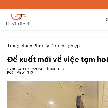
Bỏ
qua
nội
G
dung
Trang chủ
»
Pháp lý Doanh nghiệp
Đề xuất mới về việc tạm ho
ĐĂNG VÀO
11/10/2024
BỞI
BÙI THÚY
|
POST VIEW :
370