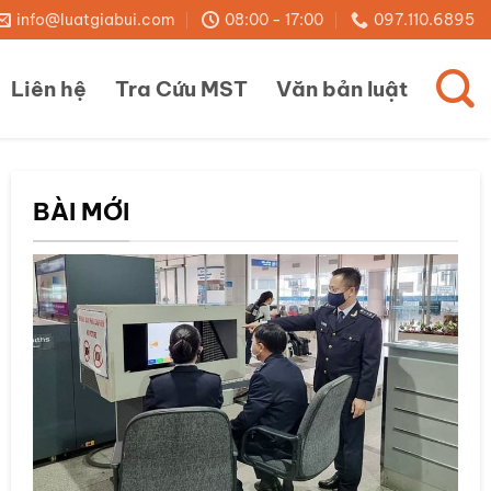
info@luatgiabui.com
08:00 - 17:00
097.110.6895
Liên hệ
Tra Cứu MST
Văn bản luật
BÀI MỚI