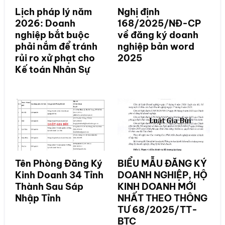
Lịch pháp lý năm
Nghị định
2026: Doanh
168/2025/NĐ-CP
nghiệp bắt buộc
về đăng ký doanh
phải nắm để tránh
nghiệp bản word
rủi ro xử phạt cho
2025
Kế toán Nhân Sự
Tên Phòng Đăng Ký
BIỂU MẪU ĐĂNG KÝ
Kinh Doanh 34 Tỉnh
DOANH NGHIỆP, HỘ
Thành Sau Sáp
KINH DOANH MỚI
Nhập Tỉnh
NHẤT THEO THÔNG
TƯ 68/2025/TT-
BTC