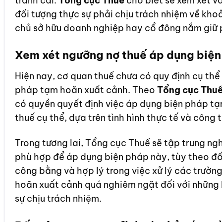
tranh cãi.
Tổng cục Thuế
cho biết sẽ xem xét và
đối tượng thực sự phải chịu trách nhiệm về khoả
chủ sở hữu doanh nghiệp hay cổ đông nắm giữ 
Xem xét ngưỡng nợ thuế áp dụng biệ
Hiện nay, cơ quan thuế chưa có quy định cụ thể
pháp tạm hoãn xuất cảnh. Theo
Tổng cục Thu
có quyền quyết định việc áp dụng biện pháp tạ
thuế cụ thể, dựa trên tình hình thực tế và công t
Trong tương lai, Tổng cục Thuế sẽ tập trung ng
phù hợp để áp dụng biện pháp này, tùy theo đố
công bằng và hợp lý trong việc xử lý các trườn
hoãn xuất cảnh quá nghiêm ngặt đối với những
sự chịu trách nhiệm.