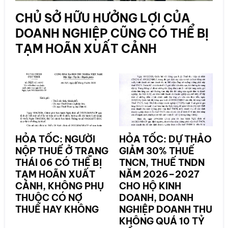
CHỦ SỞ HỮU HƯỞNG LỢI CỦA
DOANH NGHIỆP CŨNG CÓ THỂ BỊ
TẠM HOÃN XUẤT CẢNH
HỎA TỐC: NGƯỜI
HỎA TỐC: DỰ THẢO
NỘP THUẾ Ở TRẠNG
GIẢM 30% THUẾ
THÁI 06 CÓ THỂ BỊ
TNCN, THUẾ TNDN
TẠM HOÃN XUẤT
NĂM 2026–2027
CẢNH, KHÔNG PHỤ
CHO HỘ KINH
THUỘC CÓ NỢ
DOANH, DOANH
THUẾ HAY KHÔNG
NGHIỆP DOANH THU
KHÔNG QUÁ 10 TỶ