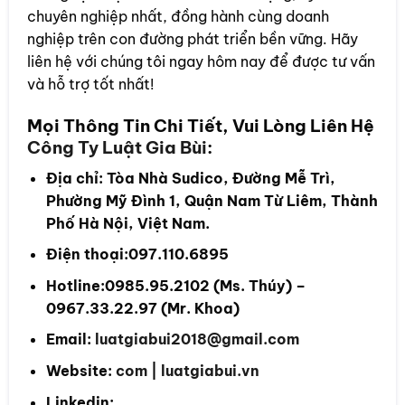
chuyên nghiệp nhất, đồng hành cùng doanh
nghiệp trên con đường phát triển bền vững. Hãy
liên hệ với chúng tôi ngay hôm nay để được tư vấn
và hỗ trợ tốt nhất!
Mọi Thông Tin Chi Tiết, Vui Lòng Liên Hệ
Công Ty Luật Gia Bùi
:
Địa chỉ: Tòa Nhà Sudico, Đường Mễ Trì,
Phường Mỹ Đình 1, Quận Nam Từ Liêm, Thành
Phố Hà Nội, Việt Nam.
Điện thoại:
097.
110.6895
Hotline:
0985.
95.2102 (Ms. Thúy) –
0967.33.22.97 (Mr. Khoa)
Email:
luatgiabui2018@gmail.com
Website:
com
|
luatgiabui.vn
Linkedin: