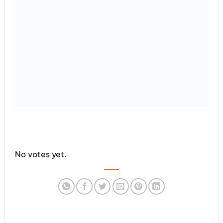
Rate this item:
No votes yet.
SUBMIT RATING