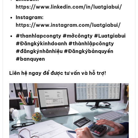
https://www.linkedin.com/in/luatgiabui/
Instagram:
https://www.instagram.com/luatgiabui/
#thanhlapcongty #mởcôngty #Luatgiabui
#Đăngkýkinhdoanh #thànhlậpcôngty
#đăngkýnhãnhiệu #Đăngkýbảnquyền
#banquyen
Liên hệ ngay để được tư vấn và hỗ trợ!