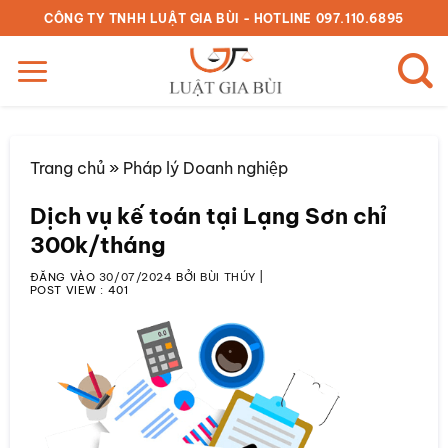
Bỏ
CÔNG TY TNHH LUẬT GIA BÙI - HOTLINE 097.110.6895
qua
nội
dung
Trang chủ
»
Pháp lý Doanh nghiệp
Dịch vụ kế toán tại Lạng Sơn chỉ
300k/tháng
ĐĂNG VÀO
30/07/2024
BỞI
BÙI THÚY
|
POST VIEW :
401