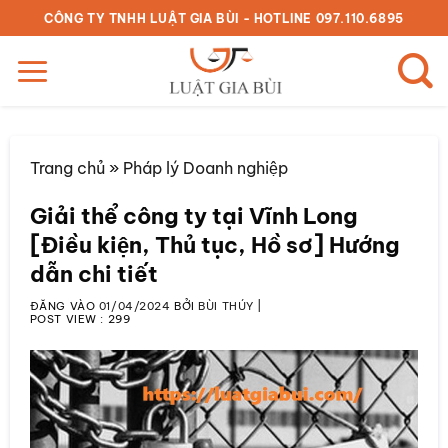
Bỏ
CÔNG TY TNHH LUẬT GIA BÙI - HOTLINE 097.110.6895
qua
nội
dung
Trang chủ
»
Pháp lý Doanh nghiệp
Giải thể công ty tại Vĩnh Long
[Điều kiện, Thủ tục, Hồ sơ] Hướng
dẫn chi tiết
ĐĂNG VÀO
01/04/2024
BỞI
BÙI THÚY
|
POST VIEW :
299