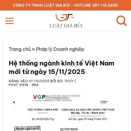
Bỏ
CÔNG TY TNHH LUẬT GIA BÙI - HOTLINE 097.110.6895
qua
nội
dung
Trang chủ
»
Pháp lý Doanh nghiệp
Hệ thống ngành kinh tế Việt Nam
mới từ ngày 15/11/2025
ĐĂNG VÀO
07/10/2025
BỞI
BÙI THÚY
|
POST VIEW :
486