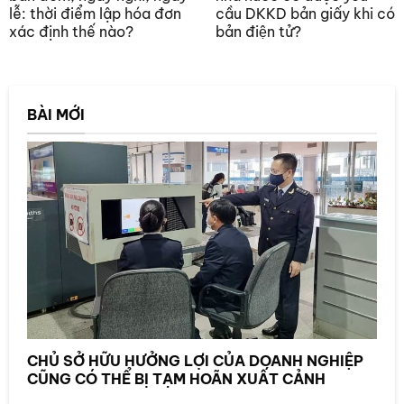
lễ: thời điểm lập hóa đơn
cầu DKKD bản giấy khi có
xác định thế nào?
bản điện tử?
BÀI MỚI
CHỦ SỞ HỮU HƯỞNG LỢI CỦA DOANH NGHIỆP
CŨNG CÓ THỂ BỊ TẠM HOÃN XUẤT CẢNH