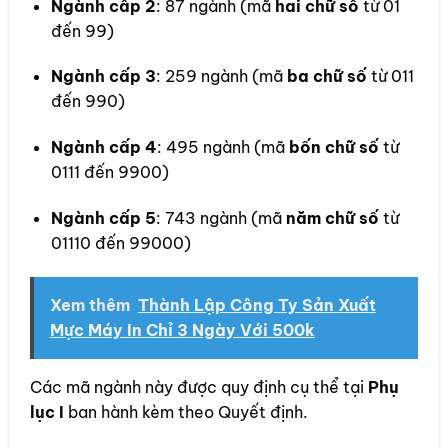
Ngành cấp 2
: 87 ngành (mã
hai chữ số
từ 01
đến 99)
Ngành cấp 3
: 259 ngành (mã
ba chữ số
từ 011
đến 990)
Ngành cấp 4
: 495 ngành (mã
bốn chữ số
từ
0111 đến 9900)
Ngành cấp 5
: 743 ngành (mã
năm chữ số
từ
01110 đến 99000)
Xem thêm
Thành Lập Công Ty Sản Xuất
Mực Máy In Chỉ 3 Ngày Với 500k
Các mã ngành này được quy định cụ thể tại
Phụ
lục I
ban hành kèm theo Quyết định.