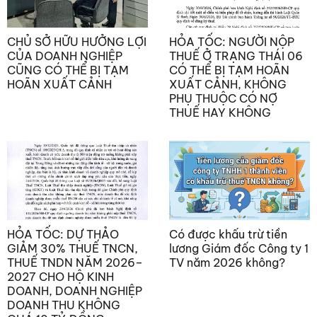
CHỦ SỞ HỮU HƯỞNG LỢI
HỎA TỐC: NGƯỜI NỘP
CỦA DOANH NGHIỆP
THUẾ Ở TRẠNG THÁI 06
CŨNG CÓ THỂ BỊ TẠM
CÓ THỂ BỊ TẠM HOÃN
HOÃN XUẤT CẢNH
XUẤT CẢNH, KHÔNG
PHỤ THUỘC CÓ NỢ
THUẾ HAY KHÔNG
HỎA TỐC: DỰ THẢO
Có được khấu trừ tiền
GIẢM 30% THUẾ TNCN,
lương Giám đốc Công ty 1
THUẾ TNDN NĂM 2026–
TV năm 2026 không?
2027 CHO HỘ KINH
DOANH, DOANH NGHIỆP
DOANH THU KHÔNG