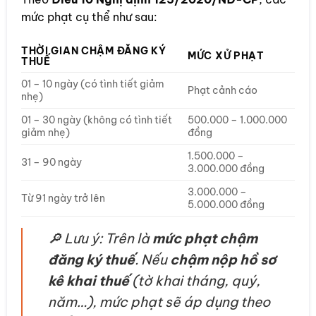
mức phạt cụ thể như sau:
THỜI GIAN CHẬM ĐĂNG KÝ
MỨC XỬ PHẠT
THUẾ
01 – 10 ngày (có tình tiết giảm
Phạt cảnh cáo
nhẹ)
01 – 30 ngày (không có tình tiết
500.000 – 1.000.000
giảm nhẹ)
đồng
1.500.000 –
31 – 90 ngày
3.000.000 đồng
3.000.000 –
Từ 91 ngày trở lên
5.000.000 đồng
🔎 Lưu ý: Trên là
mức phạt chậm
đăng ký thuế
. Nếu
chậm nộp hồ sơ
kê khai thuế
(tờ khai tháng, quý,
năm…), mức phạt sẽ áp dụng theo