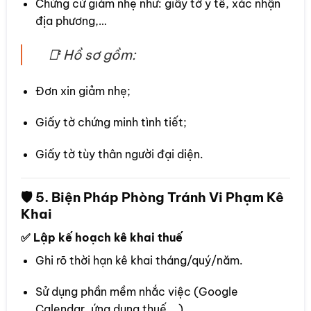
Chứng cứ giảm nhẹ như: giấy tờ y tế, xác nhận
địa phương,…
📑 Hồ sơ gồm:
Đơn xin giảm nhẹ;
Giấy tờ chứng minh tình tiết;
Giấy tờ tùy thân người đại diện.
🛡 5. Biện Pháp Phòng Tránh Vi Phạm Kê
Khai
✅ Lập kế hoạch kê khai thuế
Ghi rõ thời hạn kê khai tháng/quý/năm.
Sử dụng phần mềm nhắc việc (Google
Calendar, ứng dụng thuế,…).