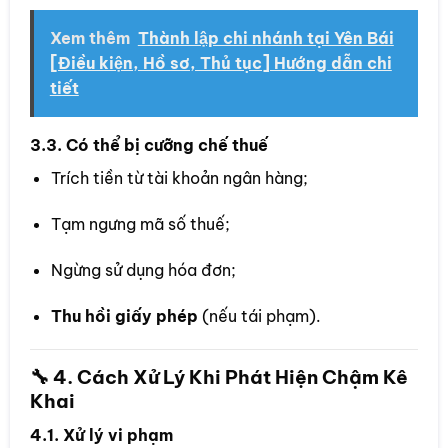
Xem thêm
Thành lập chi nhánh tại Yên Bái
[Điều kiện, Hồ sơ, Thủ tục] Hướng dẫn chi
tiết
3.3. Có thể bị cưỡng chế thuế
Trích tiền từ tài khoản ngân hàng;
Tạm ngưng mã số thuế;
Ngừng sử dụng hóa đơn;
Thu hồi giấy phép
(nếu tái phạm).
🔧 4. Cách Xử Lý Khi Phát Hiện Chậm Kê
Khai
4.1. Xử lý vi phạm