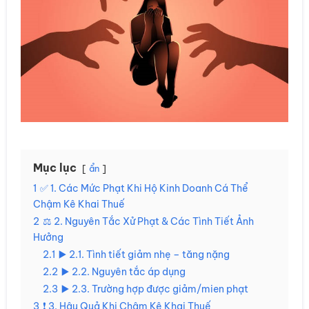
Mục lục
ẩn
1
✅ 1. Các Mức Phạt Khi Hộ Kinh Doanh Cá Thể
Chậm Kê Khai Thuế
2
⚖️ 2. Nguyên Tắc Xử Phạt & Các Tình Tiết Ảnh
Hưởng
2.1
▶️ 2.1. Tình tiết giảm nhẹ – tăng nặng
2.2
▶️ 2.2. Nguyên tắc áp dụng
2.3
▶️ 2.3. Trường hợp được giảm/mien phạt
3
❗️ 3. Hậu Quả Khi Chậm Kê Khai Thuế