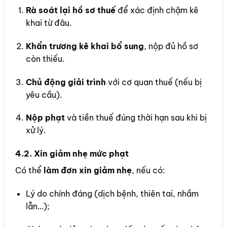
Rà soát lại hồ sơ thuế
để xác định chậm kê
khai từ đâu.
Khẩn trương kê khai bổ sung
, nộp đủ hồ sơ
còn thiếu.
Chủ động giải trình
với cơ quan thuế (nếu bị
yêu cầu).
Nộp phạt
và tiền thuế đúng thời hạn sau khi bị
xử lý.
4.2. Xin giảm nhẹ mức phạt
Có thể
làm đơn xin giảm nhẹ
, nếu có:
Lý do chính đáng (dịch bệnh, thiên tai, nhầm
lẫn…);