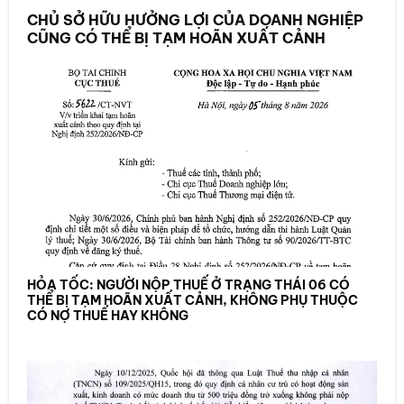
CHỦ SỞ HỮU HƯỞNG LỢI CỦA DOANH NGHIỆP
CŨNG CÓ THỂ BỊ TẠM HOÃN XUẤT CẢNH
HỎA TỐC: NGƯỜI NỘP THUẾ Ở TRẠNG THÁI 06 CÓ
THỂ BỊ TẠM HOÃN XUẤT CẢNH, KHÔNG PHỤ THUỘC
CÓ NỢ THUẾ HAY KHÔNG