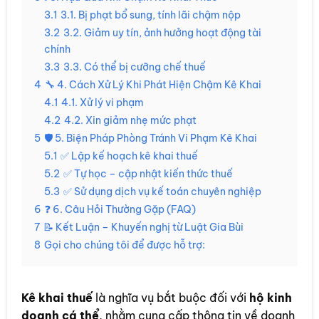
3.1
3.1. Bị phạt bổ sung, tính lãi chậm nộp
3.2
3.2. Giảm uy tín, ảnh hưởng hoạt động tài
chính
3.3
3.3. Có thể bị cưỡng chế thuế
4
🔧 4. Cách Xử Lý Khi Phát Hiện Chậm Kê Khai
4.1
4.1. Xử lý vi phạm
4.2
4.2. Xin giảm nhẹ mức phạt
5
🛡 5. Biện Pháp Phòng Tránh Vi Phạm Kê Khai
5.1
✅ Lập kế hoạch kê khai thuế
5.2
✅ Tự học – cập nhật kiến thức thuế
5.3
✅ Sử dụng dịch vụ kế toán chuyên nghiệp
6
❓ 6. Câu Hỏi Thường Gặp (FAQ)
7
📝 Kết Luận – Khuyến nghị từ Luật Gia Bùi
8
Gọi cho chúng tôi để được hỗ trợ:
Kê khai thuế
là nghĩa vụ bắt buộc đối với
hộ kinh
doanh cá thể
, nhằm cung cấp thông tin về doanh