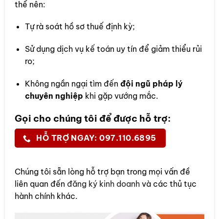
thể nên:
Tự rà soát hồ sơ thuế định kỳ;
Sử dụng dịch vụ kế toán uy tín để giảm thiểu rủi
ro;
Không ngần ngại tìm đến
đội ngũ pháp lý
chuyên nghiệp
khi gặp vướng mắc.
Gọi cho chúng tôi để được hỗ trợ:
HỖ TRỢ NGAY: 097.110.6895
Chúng tôi sẵn lòng hỗ trợ bạn trong mọi vấn đề
liên quan đến
đăng ký kinh doanh
và các thủ tục
hành chính khác.