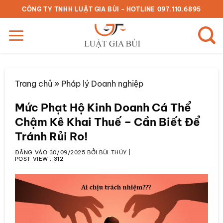
Bỏ
CÔNG TY TNHH LUẬT GIA BÙI - HOTLINE 097.110.6895
qua
nội
dung
Trang chủ
»
Pháp lý Doanh nghiệp
Mức Phạt Hộ Kinh Doanh Cá Thể
Chậm Kê Khai Thuế – Cần Biết Để
Tránh Rủi Ro!
ĐĂNG VÀO
30/09/2025
BỞI
BÙI THÚY
|
POST VIEW :
312