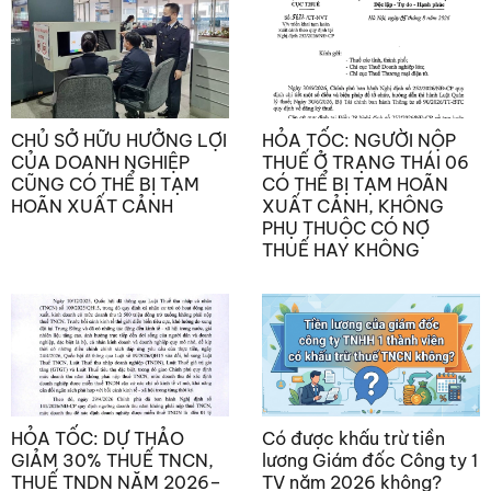
CHỦ SỞ HỮU HƯỞNG LỢI
HỎA TỐC: NGƯỜI NỘP
CỦA DOANH NGHIỆP
THUẾ Ở TRẠNG THÁI 06
CŨNG CÓ THỂ BỊ TẠM
CÓ THỂ BỊ TẠM HOÃN
HOÃN XUẤT CẢNH
XUẤT CẢNH, KHÔNG
PHỤ THUỘC CÓ NỢ
THUẾ HAY KHÔNG
HỎA TỐC: DỰ THẢO
Có được khấu trừ tiền
GIẢM 30% THUẾ TNCN,
lương Giám đốc Công ty 1
THUẾ TNDN NĂM 2026–
TV năm 2026 không?