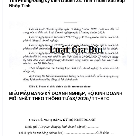
Tên Phòng Đăng Ký Kinh Doanh 34 Tỉnh Thành Sau Sáp
Nhập Tỉnh
BIỂU MẪU ĐĂNG KÝ DOANH NGHIỆP, HỘ KINH DOANH
MỚI NHẤT THEO THÔNG TƯ 68/2025/TT-BTC