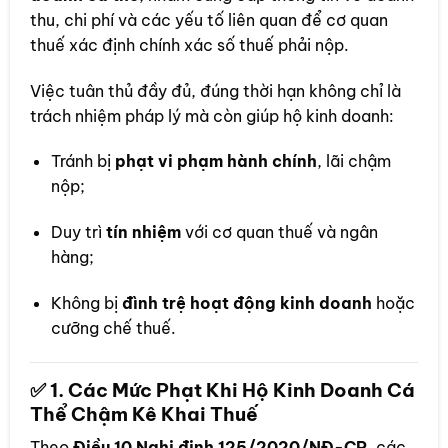
thu, chi phí và các yếu tố liên quan để cơ quan
thuế xác định chính xác số thuế phải nộp.
Việc tuân thủ đầy đủ, đúng thời hạn không chỉ là
trách nhiệm pháp lý mà còn giúp hộ kinh doanh:
Tránh bị
phạt vi phạm hành chính
, lãi chậm
nộp;
Duy trì
tín nhiệm
với cơ quan thuế và ngân
hàng;
Không bị
đình trệ hoạt động kinh doanh
hoặc
cưỡng chế thuế.
✅ 1. Các Mức Phạt Khi Hộ Kinh Doanh Cá
Thể Chậm Kê Khai Thuế
Theo
Điều 10 Nghị định 125/2020/NĐ-CP
, các