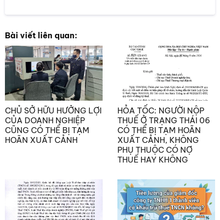
Bài viết liên quan:
CHỦ SỞ HỮU HƯỞNG LỢI
HỎA TỐC: NGƯỜI NỘP
CỦA DOANH NGHIỆP
THUẾ Ở TRẠNG THÁI 06
CŨNG CÓ THỂ BỊ TẠM
CÓ THỂ BỊ TẠM HOÃN
HOÃN XUẤT CẢNH
XUẤT CẢNH, KHÔNG
PHỤ THUỘC CÓ NỢ
THUẾ HAY KHÔNG