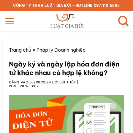
Bỏ
CÔNG TY TNHH LUẬT GIA BÙI - HOTLINE 097.110.6895
qua
nội
dung
Trang chủ
»
Pháp lý Doanh nghiệp
Ngày ký và ngày lập hóa đơn điện
tử khác nhau có hợp lệ không?
ĐĂNG VÀO
08/08/2024
BỞI
BÙI THÚY
|
POST VIEW :
602