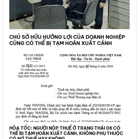
CHỦ SỞ HỮU HƯỞNG LỢI CỦA DOANH NGHIỆP
CŨNG CÓ THỂ BỊ TẠM HOÃN XUẤT CẢNH
HỎA TỐC: NGƯỜI NỘP THUẾ Ở TRẠNG THÁI 06 CÓ
THỂ BỊ TẠM HOÃN XUẤT CẢNH, KHÔNG PHỤ THUỘC
CÓ NỢ THUẾ HAY KHÔNG