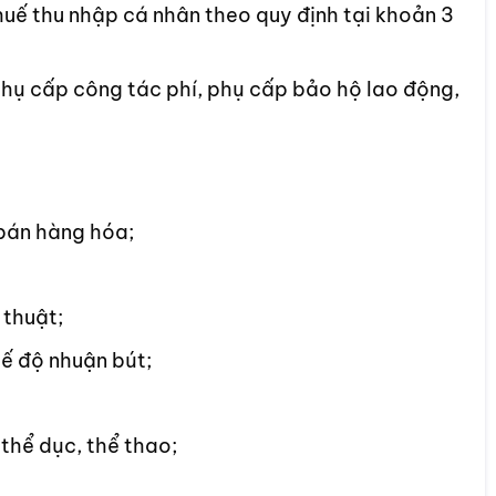
thuế thu nhập cá nhân theo quy định tại khoản 3
 phụ cấp công tác phí, phụ cấp bảo hộ lao động,
 bán hàng hóa;
 thuật;
hế độ nhuận bút;
 thể dục, thể thao;