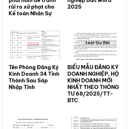
phải nắm để tránh
nghiệp bản word
rủi ro xử phạt cho
2025
Kế toán Nhân Sự
Tên Phòng Đăng Ký
BIỂU MẪU ĐĂNG KÝ
Kinh Doanh 34 Tỉnh
DOANH NGHIỆP, HỘ
Thành Sau Sáp
KINH DOANH MỚI
Nhập Tỉnh
NHẤT THEO THÔNG
TƯ 68/2025/TT-
BTC