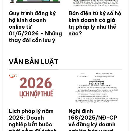
Quy trình đăng ký
Bản điện tử ký số hộ
hộ kinh doanh
kinh doanh có giá
online từ
trị pháp lý như thế
01/5/2026 – Những
nào?
thay đổi cần lưu ý
VĂN BẢN LUẬT
Lịch pháp lý năm
Nghị định
2026: Doanh
168/2025/NĐ-CP
nghiệp bắt buộc
về đăng ký doanh