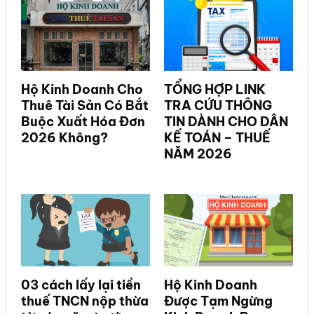
Hộ Kinh Doanh Cho
TỔNG HỢP LINK
Thuê Tài Sản Có Bắt
TRA CỨU THÔNG
Buộc Xuất Hóa Đơn
TIN DÀNH CHO DÂN
2026 Không?
KẾ TOÁN – THUẾ
NĂM 2026
03 cách lấy lại tiền
Hộ Kinh Doanh
thuế TNCN nộp thừa
Được Tạm Ngừng