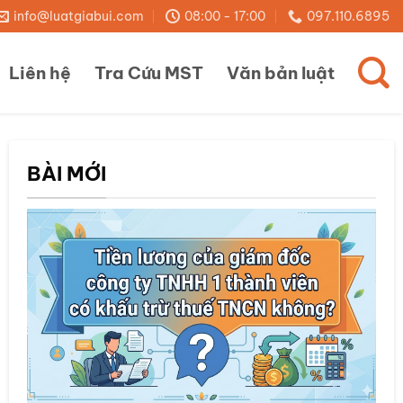
info@luatgiabui.com
08:00 - 17:00
097.110.6895
Liên hệ
Tra Cứu MST
Văn bản luật
BÀI MỚI