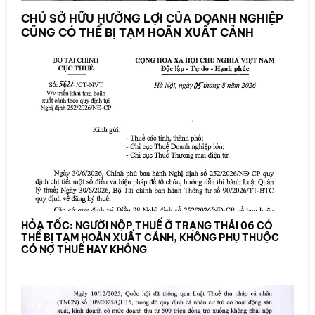
CHỦ SỞ HỮU HƯỞNG LỢI CỦA DOANH NGHIỆP
CŨNG CÓ THỂ BỊ TẠM HOÃN XUẤT CẢNH
HỎA TỐC: NGƯỜI NỘP THUẾ Ở TRẠNG THÁI 06 CÓ
THỂ BỊ TẠM HOÃN XUẤT CẢNH, KHÔNG PHỤ THUỘC
CÓ NỢ THUẾ HAY KHÔNG