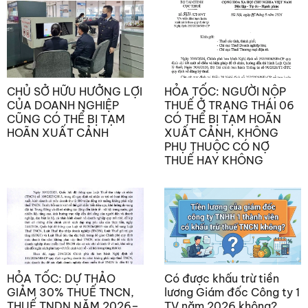
CHỦ SỞ HỮU HƯỞNG LỢI
HỎA TỐC: NGƯỜI NỘP
CỦA DOANH NGHIỆP
THUẾ Ở TRẠNG THÁI 06
CŨNG CÓ THỂ BỊ TẠM
CÓ THỂ BỊ TẠM HOÃN
HOÃN XUẤT CẢNH
XUẤT CẢNH, KHÔNG
PHỤ THUỘC CÓ NỢ
THUẾ HAY KHÔNG
HỎA TỐC: DỰ THẢO
Có được khấu trừ tiền
GIẢM 30% THUẾ TNCN,
lương Giám đốc Công ty 1
THUẾ TNDN NĂM 2026–
TV năm 2026 không?