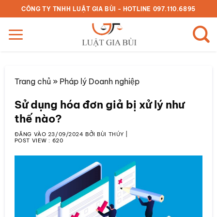
Bỏ
CÔNG TY TNHH LUẬT GIA BÙI - HOTLINE 097.110.6895
qua
nội
dung
Trang chủ
»
Pháp lý Doanh nghiệp
Sử dụng hóa đơn giả bị xử lý như
thế nào?
ĐĂNG VÀO
23/09/2024
BỞI
BÙI THÚY
|
POST VIEW :
620