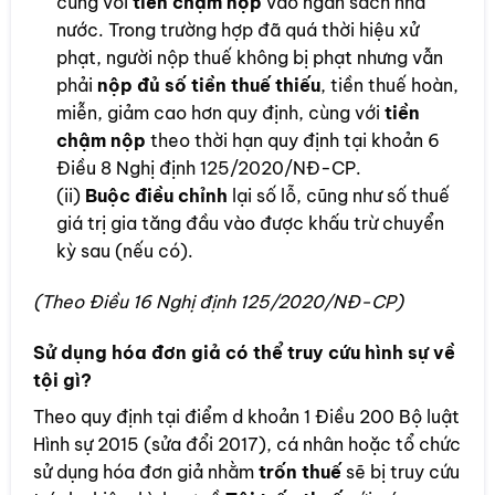
cùng với
tiền chậm nộp
vào ngân sách nhà
nước. Trong trường hợp đã quá thời hiệu xử
phạt, người nộp thuế không bị phạt nhưng vẫn
phải
nộp đủ số tiền thuế thiếu
, tiền thuế hoàn,
miễn, giảm cao hơn quy định, cùng với
tiền
chậm nộp
theo thời hạn quy định tại khoản 6
Điều 8 Nghị định 125/2020/NĐ-CP.
(ii)
Buộc điều chỉnh
lại số lỗ, cũng như số thuế
giá trị gia tăng đầu vào được khấu trừ chuyển
kỳ sau (nếu có).
(Theo Điều 16 Nghị định 125/2020/NĐ-CP)
Sử dụng hóa đơn giả có thể truy cứu hình sự về
tội gì?
Theo quy định tại điểm d khoản 1 Điều 200 Bộ luật
Hình sự 2015 (sửa đổi 2017), cá nhân hoặc tổ chức
sử dụng hóa đơn giả nhằm
trốn thuế
sẽ bị truy cứu