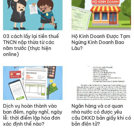
03 cách lấy lại tiền thuế
Hộ Kinh Doanh Được Tạm
TNCN nộp thừa từ các
Ngừng Kinh Doanh Bao
năm trước (thực hiện
Lâu?
online)
Dịch vụ hoàn thành vào
Ngân hàng và cơ quan
ban đêm, ngày nghỉ, ngày
nhà nước có được yêu
lễ: thời điểm lập hóa đơn
cầu DKKD bản giấy khi có
xác định thế nào?
bản điện tử?