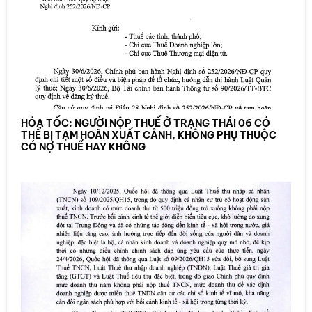
HỎA TỐC: NGƯỜI NỘP THUẾ Ở TRẠNG THÁI 06 CÓ
THỂ BỊ TẠM HOÃN XUẤT CẢNH, KHÔNG PHỤ THUỘC
CÓ NỢ THUẾ HAY KHÔNG