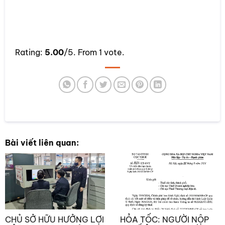
Rate this item:
Rating:
5.00
/5. From 1 vote.
SUBMIT RATING
Bài viết liên quan:
CHỦ SỞ HỮU HƯỞNG LỢI
HỎA TỐC: NGƯỜI NỘP