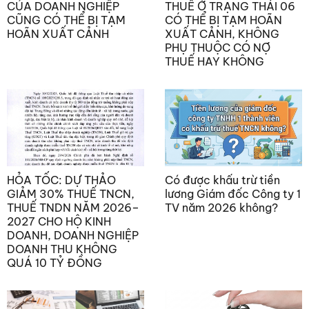
CỦA DOANH NGHIỆP
THUẾ Ở TRẠNG THÁI 06
CŨNG CÓ THỂ BỊ TẠM
CÓ THỂ BỊ TẠM HOÃN
HOÃN XUẤT CẢNH
XUẤT CẢNH, KHÔNG
PHỤ THUỘC CÓ NỢ
THUẾ HAY KHÔNG
HỎA TỐC: DỰ THẢO
Có được khấu trừ tiền
GIẢM 30% THUẾ TNCN,
lương Giám đốc Công ty 1
THUẾ TNDN NĂM 2026–
TV năm 2026 không?
2027 CHO HỘ KINH
DOANH, DOANH NGHIỆP
DOANH THU KHÔNG
QUÁ 10 TỶ ĐỒNG