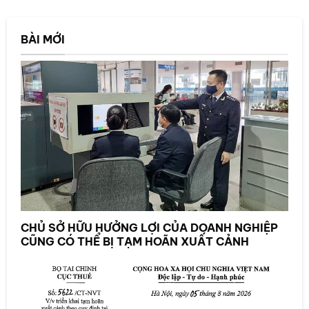
BÀI MỚI
CHỦ SỞ HỮU HƯỞNG LỢI CỦA DOANH NGHIỆP
CŨNG CÓ THỂ BỊ TẠM HOÃN XUẤT CẢNH