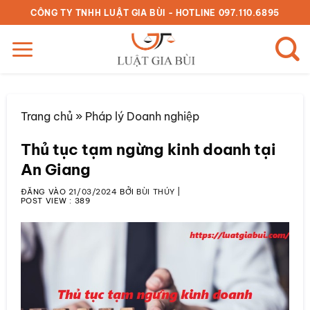
Bỏ
CÔNG TY TNHH LUẬT GIA BÙI - HOTLINE 097.110.6895
qua
nội
dung
Trang chủ
»
Pháp lý Doanh nghiệp
Thủ tục tạm ngừng kinh doanh tại
An Giang
ĐĂNG VÀO
21/03/2024
BỞI
BÙI THÚY
|
POST VIEW :
389