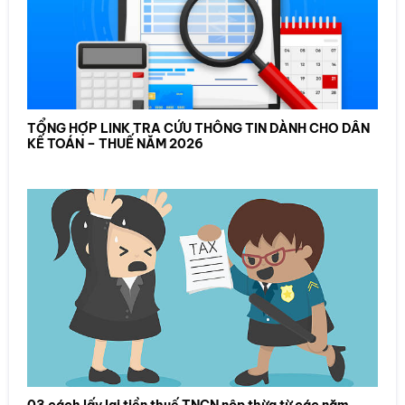
TỔNG HỢP LINK TRA CỨU THÔNG TIN DÀNH CHO DÂN
KẾ TOÁN – THUẾ NĂM 2026
03 cách lấy lại tiền thuế TNCN nộp thừa từ các năm