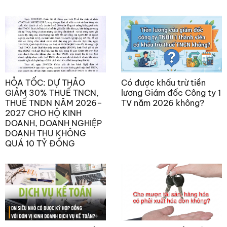
HỎA TỐC: DỰ THẢO
Có được khấu trừ tiền
GIẢM 30% THUẾ TNCN,
lương Giám đốc Công ty 1
THUẾ TNDN NĂM 2026–
TV năm 2026 không?
2027 CHO HỘ KINH
DOANH, DOANH NGHIỆP
DOANH THU KHÔNG
QUÁ 10 TỶ ĐỒNG