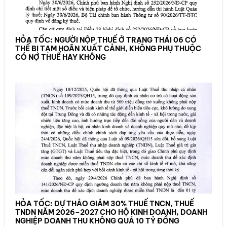
HỎA TỐC: NGƯỜI NỘP THUẾ Ở TRẠNG THÁI 06 CÓ
THỂ BỊ TẠM HOÃN XUẤT CẢNH, KHÔNG PHỤ THUỘC
CÓ NỢ THUẾ HAY KHÔNG
HỎA TỐC: DỰ THẢO GIẢM 30% THUẾ TNCN, THUẾ
TNDN NĂM 2026–2027 CHO HỘ KINH DOANH, DOANH
NGHIỆP DOANH THU KHÔNG QUÁ 10 TỶ ĐỒNG