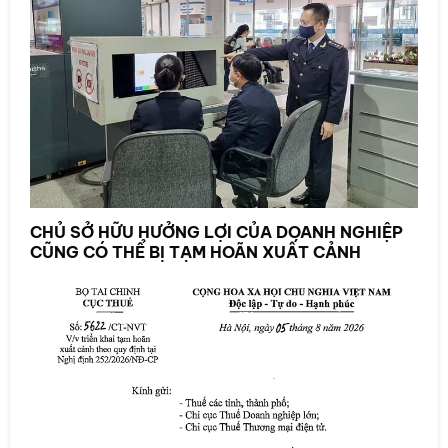
CHỦ SỞ HỮU HƯỞNG LỢI CỦA DOANH NGHIỆP
CŨNG CÓ THỂ BỊ TẠM HOÃN XUẤT CẢNH