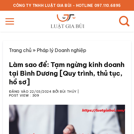
Bỏ
CÔNG TY TNHH LUẬT GIA BÙI - HOTLINE 097.110.6895
qua
nội
dung
Trang chủ
»
Pháp lý Doanh nghiệp
Làm sao để: Tạm ngừng kinh doanh
tại Bình Dương [Quy trình, thủ tục,
hồ sơ]
ĐĂNG VÀO
22/03/2024
BỞI
BÙI THÚY
|
POST VIEW :
309