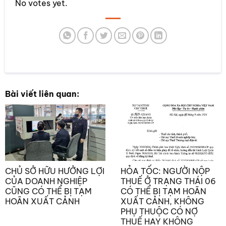
No votes yet.
SUBMIT RATING
Bài viết liên quan:
CHỦ SỞ HỮU HƯỞNG LỢI
HỎA TỐC: NGƯỜI NỘP
CỦA DOANH NGHIỆP
THUẾ Ở TRẠNG THÁI 06
CŨNG CÓ THỂ BỊ TẠM
CÓ THỂ BỊ TẠM HOÃN
HOÃN XUẤT CẢNH
XUẤT CẢNH, KHÔNG
PHỤ THUỘC CÓ NỢ
THUẾ HAY KHÔNG