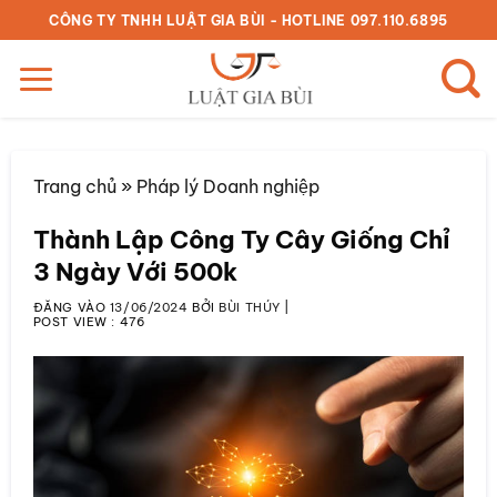
Bỏ
CÔNG TY TNHH LUẬT GIA BÙI - HOTLINE 097.110.6895
qua
nội
dung
Trang chủ
»
Pháp lý Doanh nghiệp
Thành Lập Công Ty Cây Giống Chỉ
3 Ngày Với 500k
ĐĂNG VÀO
13/06/2024
BỞI
BÙI THÚY
|
POST VIEW :
476