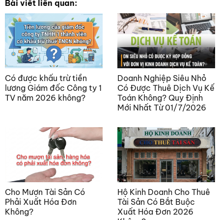
Bài viết liên quan:
Có được khấu trừ tiền
Doanh Nghiệp Siêu Nhỏ
lương Giám đốc Công ty 1
Có Được Thuê Dịch Vụ Kế
TV năm 2026 không?
Toán Không? Quy Định
Mới Nhất Từ 01/7/2026
Cho Mượn Tài Sản Có
Hộ Kinh Doanh Cho Thuê
Phải Xuất Hóa Đơn
Tài Sản Có Bắt Buộc
Không?
Xuất Hóa Đơn 2026