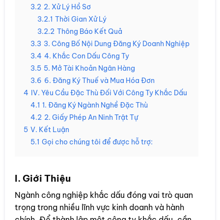
3.2
2. Xử Lý Hồ Sơ
3.2.1
Thời Gian Xử Lý
3.2.2
Thông Báo Kết Quả
3.3
3. Công Bố Nội Dung Đăng Ký Doanh Nghiệp
3.4
4. Khắc Con Dấu Công Ty
3.5
5. Mở Tài Khoản Ngân Hàng
3.6
6. Đăng Ký Thuế và Mua Hóa Đơn
4
IV. Yêu Cầu Đặc Thù Đối Với Công Ty Khắc Dấu
4.1
1. Đăng Ký Ngành Nghề Đặc Thù
4.2
2. Giấy Phép An Ninh Trật Tự
5
V. Kết Luận
5.1
Gọi cho chúng tôi để được hỗ trợ:
I. Giới Thiệu
Ngành công nghiệp khắc dấu đóng vai trò quan
trọng trong nhiều lĩnh vực kinh doanh và hành
chính. Để thành lập một công ty khắc dấu, cần