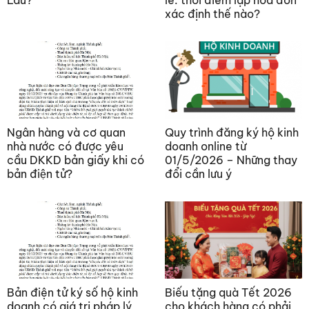
xác định thế nào?
Ngân hàng và cơ quan
Quy trình đăng ký hộ kinh
nhà nước có được yêu
doanh online từ
cầu DKKD bản giấy khi có
01/5/2026 – Những thay
bản điện tử?
đổi cần lưu ý
Bản điện tử ký số hộ kinh
Biếu tặng quà Tết 2026
doanh có giá trị pháp lý
cho khách hàng có phải