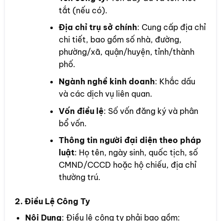
tắt (nếu có).
Địa chỉ trụ sở chính
: Cung cấp địa chỉ
chi tiết, bao gồm số nhà, đường,
phường/xã, quận/huyện, tỉnh/thành
phố.
Ngành nghề kinh doanh
: Khắc dấu
và các dịch vụ liên quan.
Vốn điều lệ
: Số vốn đăng ký và phân
bổ vốn.
Thông tin người đại diện theo pháp
luật
: Họ tên, ngày sinh, quốc tịch, số
CMND/CCCD hoặc hộ chiếu, địa chỉ
thường trú.
2. Điều Lệ Công Ty
Nội Dung
: Điều lệ công ty phải bao gồm: