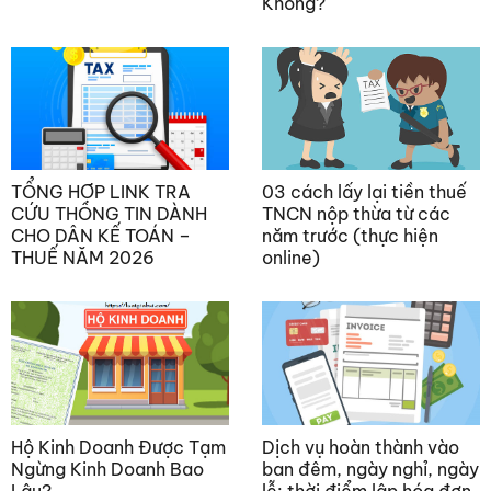
Không?
TỔNG HỢP LINK TRA
03 cách lấy lại tiền thuế
CỨU THÔNG TIN DÀNH
TNCN nộp thừa từ các
CHO DÂN KẾ TOÁN –
năm trước (thực hiện
THUẾ NĂM 2026
online)
Hộ Kinh Doanh Được Tạm
Dịch vụ hoàn thành vào
Ngừng Kinh Doanh Bao
ban đêm, ngày nghỉ, ngày
Lâu?
lễ: thời điểm lập hóa đơn