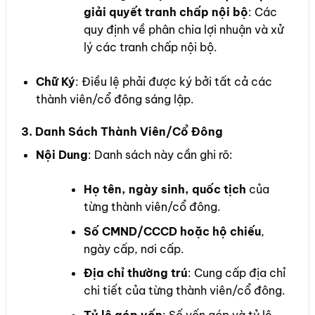
giải quyết tranh chấp nội bộ
: Các
quy định về phân chia lợi nhuận và xử
lý các tranh chấp nội bộ.
Chữ Ký
: Điều lệ phải được ký bởi tất cả các
thành viên/cổ đông sáng lập.
3. Danh Sách Thành Viên/Cổ Đông
Nội Dung
: Danh sách này cần ghi rõ:
Họ tên, ngày sinh, quốc tịch
của
từng thành viên/cổ đông.
Số CMND/CCCD hoặc hộ chiếu
,
ngày cấp, nơi cấp.
Địa chỉ thường trú
: Cung cấp địa chỉ
chi tiết của từng thành viên/cổ đông.
Tỷ lệ góp vốn
: Số vốn góp và tỷ lệ