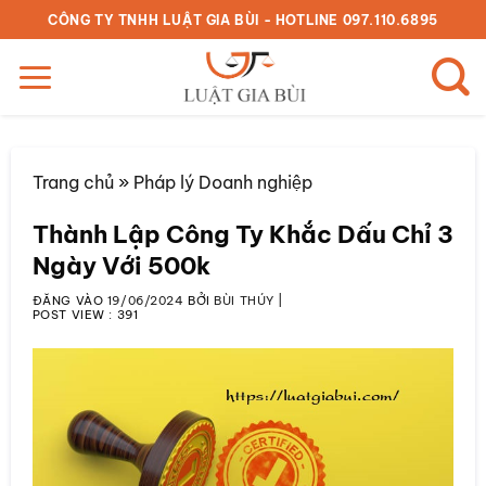
Bỏ
CÔNG TY TNHH LUẬT GIA BÙI - HOTLINE 097.110.6895
qua
nội
dung
Trang chủ
»
Pháp lý Doanh nghiệp
Thành Lập Công Ty Khắc Dấu Chỉ 3
Ngày Với 500k
ĐĂNG VÀO
19/06/2024
BỞI
BÙI THÚY
|
POST VIEW :
391