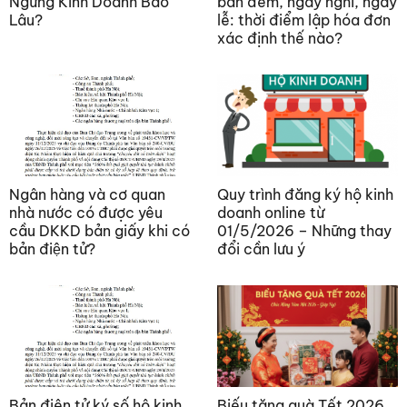
Ngừng Kinh Doanh Bao
ban đêm, ngày nghỉ, ngày
Lâu?
lễ: thời điểm lập hóa đơn
xác định thế nào?
Ngân hàng và cơ quan
Quy trình đăng ký hộ kinh
nhà nước có được yêu
doanh online từ
cầu DKKD bản giấy khi có
01/5/2026 – Những thay
bản điện tử?
đổi cần lưu ý
Bản điện tử ký số hộ kinh
Biếu tặng quà Tết 2026