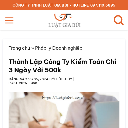
Bỏ
CÔNG TY TNHH LUẬT GIA BÙI - HOTLINE 097.110.6895
qua
nội
dung
Trang chủ
»
Pháp lý Doanh nghiệp
Thành Lập Công Ty Kiểm Toán Chỉ
3 Ngày Với 500k
ĐĂNG VÀO
15/06/2024
BỞI
BÙI THÚY
|
POST VIEW :
355