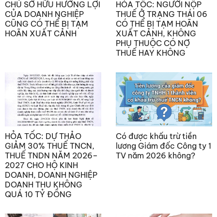
CHỦ SỞ HỮU HƯỞNG LỢI
HỎA TỐC: NGƯỜI NỘP
CỦA DOANH NGHIỆP
THUẾ Ở TRẠNG THÁI 06
CŨNG CÓ THỂ BỊ TẠM
CÓ THỂ BỊ TẠM HOÃN
HOÃN XUẤT CẢNH
XUẤT CẢNH, KHÔNG
PHỤ THUỘC CÓ NỢ
THUẾ HAY KHÔNG
HỎA TỐC: DỰ THẢO
Có được khấu trừ tiền
GIẢM 30% THUẾ TNCN,
lương Giám đốc Công ty 1
THUẾ TNDN NĂM 2026–
TV năm 2026 không?
2027 CHO HỘ KINH
DOANH, DOANH NGHIỆP
DOANH THU KHÔNG
QUÁ 10 TỶ ĐỒNG