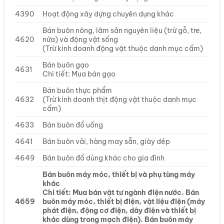
4390
Hoạt động xây dựng chuyên dụng khác
Bán buôn nông, lâm sản nguyên liệu (trừ gỗ, tre,
4620
nứa) và động vật sống
(Trừ kinh doanh động vật thuộc danh mục cấm)
Bán buôn gạo
4631
Chi tiết: Mua bán gạo
Bán buôn thực phẩm
4632
(Trừ kinh doanh thịt động vật thuộc danh mục
cấm)
4633
Bán buôn đồ uống
4641
Bán buôn vải, hàng may sẵn, giày dép
4649
Bán buôn đồ dùng khác cho gia đình
Bán buôn máy móc, thiết bị và phụ tùng máy
khác
Chi tiết: Mua bán vật tư ngành điện nước. Bán
4659
buôn máy móc, thiết bị điện, vật liệu điện (máy
phát điện, động cơ điện, dây điện và thiết bị
khác dùng trong mạch điện). Bán buôn máy