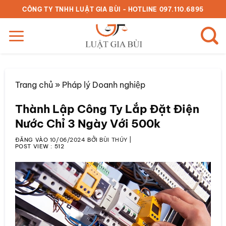
Bỏ
CÔNG TY TNHH LUẬT GIA BÙI - HOTLINE 097.110.6895
qua
nội
dung
Trang chủ
»
Pháp lý Doanh nghiệp
Thành Lập Công Ty Lắp Đặt Điện
Nước Chỉ 3 Ngày Với 500k
ĐĂNG VÀO
10/06/2024
BỞI
BÙI THÚY
|
POST VIEW :
512