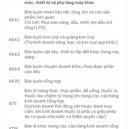
móc, thiết bị và phụ tùng máy khác
Bán buôn nhiên liệu rắn, lỏng, khí và các sản
phẩm liên quan
4661
Chi tiết: Mua bán xăng, dầu, nhớt, khí dầu mỏ
lỏng (LPG)
Bán buôn kim loại và quặng kim loại
4662
(Trừ kinh doanh vàng, bạc và kim loại quý khác)
Bán buôn vật liệu, thiết bị lắp đặt khác trong xây
4663
dựng
Bán buôn chuyên doanh khác chưa được phân
4669
vào đâu
4690
Bán buôn tổng hợp
Bán lẻ lương thực, thực phẩm, đồ uống, thuốc lá,
thuốc lào chiếm tỷ trọng lớn trong các cửa hàng
kinh doanh tổng hợp
4711
(trừ kinh doanh thịt động vật thuộc danh mục
cấm, khi kinh doanh thuốc lá phải có giấy phép
do cơ quan nhà nước có thẩm quyền cấp)
Bán lẻ khác trong các cửa hàng kinh doanh tổng
4719