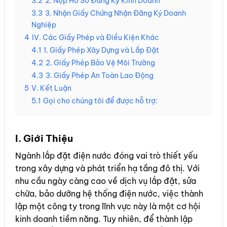
3.2
2. Nộp Hồ Sơ Đăng Ký Kinh Doanh
3.3
3. Nhận Giấy Chứng Nhận Đăng Ký Doanh
Nghiệp
4
IV. Các Giấy Phép và Điều Kiện Khác
4.1
1. Giấy Phép Xây Dựng và Lắp Đặt
4.2
2. Giấy Phép Bảo Vệ Môi Trường
4.3
3. Giấy Phép An Toàn Lao Động
5
V. Kết Luận
5.1
Gọi cho chúng tôi để được hỗ trợ:
I. Giới Thiệu
Ngành lắp đặt điện nước đóng vai trò thiết yếu
trong xây dựng và phát triển hạ tầng đô thị. Với
nhu cầu ngày càng cao về dịch vụ lắp đặt, sửa
chữa, bảo dưỡng hệ thống điện nước, việc thành
lập một công ty trong lĩnh vực này là một cơ hội
kinh doanh tiềm năng. Tuy nhiên, để thành lập