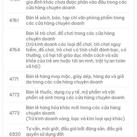
gia đình khác chưa được phân vào đâu trong các
cửa hàng chuyên doanh
Bán lẻ sách, báo, tạp chí văn phòng phẩm trong
4761
các cửa hàng chuyên doanh
Bán lẻ trò chơi, đồ chơi trong các cửa hàng
chuyên doanh
(trừ kinh doanh các loại đồ chơi, trò chơi nguy
4764
hiểm, đồ chơi, trò chơi có tính chất đánh bạc, có
thưởng, có hại tới giáo dục nhân cách và sức
khỏe của trẻ em hoặc tới an ninh, trật tự an toàn
xã hội)
Bán lẻ hàng may mặc, giày dép, hàng da và giả
4771
da trong các cửa hàng chuyên doanh
Bán lẻ thuốc, dụng cụ y tế, mỹ phẩm và vật
4772
phẩm vệ sinh trong các cửa hàng chuyên doanh
Bán lẻ hàng hóa khác mới trong các cửa hàng
4773
chuyên doanh
(Trừ kinh doanh vàng, bạc và kim loại quý khác)
Tư vấn, môi giới, đấu giá bất động sản, đấu giá
6820
quyền sử dụng đất