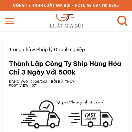
Bỏ
CÔNG TY TNHH LUẬT GIA BÙI - HOTLINE 097.110.6895
qua
nội
dung
Trang chủ
»
Pháp lý Doanh nghiệp
Thành Lập Công Ty Ship Hàng Hóa
Chỉ 3 Ngày Với 500k
ĐĂNG VÀO
16/06/2024
BỞI
BÙI THÚY
|
POST VIEW :
371