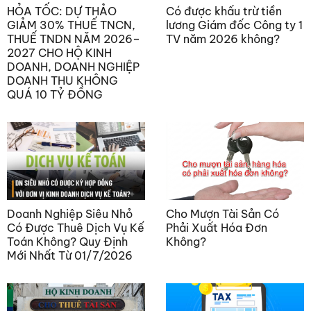
HỎA TỐC: DỰ THẢO
Có được khấu trừ tiền
GIẢM 30% THUẾ TNCN,
lương Giám đốc Công ty 1
THUẾ TNDN NĂM 2026–
TV năm 2026 không?
2027 CHO HỘ KINH
DOANH, DOANH NGHIỆP
DOANH THU KHÔNG
QUÁ 10 TỶ ĐỒNG
Doanh Nghiệp Siêu Nhỏ
Cho Mượn Tài Sản Có
Có Được Thuê Dịch Vụ Kế
Phải Xuất Hóa Đơn
Toán Không? Quy Định
Không?
Mới Nhất Từ 01/7/2026