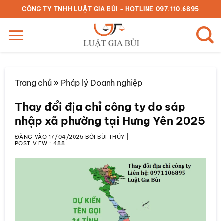
Bỏ
CÔNG TY TNHH LUẬT GIA BÙI - HOTLINE 097.110.6895
qua
nội
dung
Trang chủ
»
Pháp lý Doanh nghiệp
Thay đổi địa chỉ công ty do sáp
nhập xã phường tại Hưng Yên 2025
ĐĂNG VÀO
17/04/2025
BỞI
BÙI THÚY
|
POST VIEW :
488