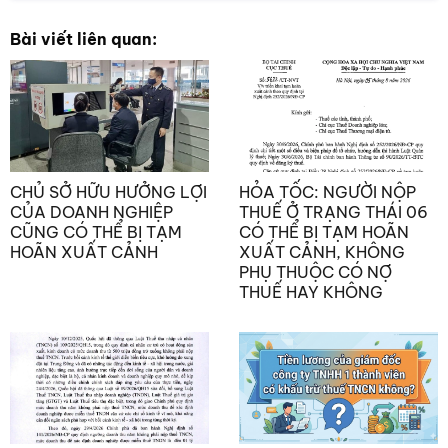
Bài viết liên quan:
CHỦ SỞ HỮU HƯỞNG LỢI
HỎA TỐC: NGƯỜI NỘP
CỦA DOANH NGHIỆP
THUẾ Ở TRẠNG THÁI 06
CŨNG CÓ THỂ BỊ TẠM
CÓ THỂ BỊ TẠM HOÃN
HOÃN XUẤT CẢNH
XUẤT CẢNH, KHÔNG
PHỤ THUỘC CÓ NỢ
THUẾ HAY KHÔNG