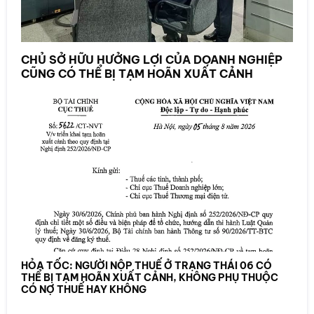
CHỦ SỞ HỮU HƯỞNG LỢI CỦA DOANH NGHIỆP
CŨNG CÓ THỂ BỊ TẠM HOÃN XUẤT CẢNH
HỎA TỐC: NGƯỜI NỘP THUẾ Ở TRẠNG THÁI 06 CÓ
THỂ BỊ TẠM HOÃN XUẤT CẢNH, KHÔNG PHỤ THUỘC
CÓ NỢ THUẾ HAY KHÔNG