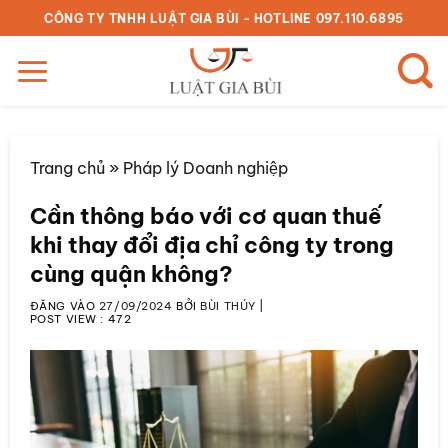
Bỏ
CÔNG TY TNHH LUẬT GIA BÙI - HOTLINE 097.110.6895
qua
nội
dung
Trang chủ
»
Pháp lý Doanh nghiệp
Cần thông báo với cơ quan thuế
khi thay đổi địa chỉ công ty trong
cùng quận không?
ĐĂNG VÀO
27/09/2024
BỞI
BÙI THÚY
|
POST VIEW :
472