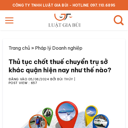
Bỏ
CÔNG TY TNHH LUẬT GIA BÙI - HOTLINE 097.110.6895
qua
nội
dung
Trang chủ
»
Pháp lý Doanh nghiệp
Thủ tục chốt thuế chuyển trụ sở
khác quận hiện nay như thế nào?
ĐĂNG VÀO
05/08/2024
BỞI
BÙI THÚY
|
POST VIEW :
657