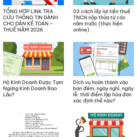
TỔNG HỢP LINK TRA
03 cách lấy lại tiền thuế
CỨU THÔNG TIN DÀNH
TNCN nộp thừa từ các
CHO DÂN KẾ TOÁN –
năm trước (thực hiện
THUẾ NĂM 2026
online)
Hộ Kinh Doanh Được Tạm
Dịch vụ hoàn thành vào
Ngừng Kinh Doanh Bao
ban đêm, ngày nghỉ, ngày
Lâu?
lễ: thời điểm lập hóa đơn
xác định thế nào?