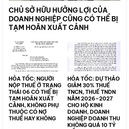
CHỦ SỞ HỮU HƯỞNG LỢI CỦA
DOANH NGHIỆP CŨNG CÓ THỂ BỊ
TẠM HOÃN XUẤT CẢNH
HỎA TỐC: NGƯỜI
HỎA TỐC: DỰ THẢO
NỘP THUẾ Ở TRẠNG
GIẢM 30% THUẾ
THÁI 06 CÓ THỂ BỊ
TNCN, THUẾ TNDN
TẠM HOÃN XUẤT
NĂM 2026–2027
CẢNH, KHÔNG PHỤ
CHO HỘ KINH
THUỘC CÓ NỢ
DOANH, DOANH
THUẾ HAY KHÔNG
NGHIỆP DOANH THU
KHÔNG QUÁ 10 TỶ