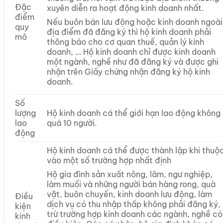
Đặc
xuyên diễn ra hoạt động kinh doanh nhất.
điểm
Nếu buôn bán lưu động hoặc kinh doanh ngoài
quy
địa điểm đã đăng ký thì hộ kinh doanh phải
mô
thông báo cho cơ quan thuế, quản lý kinh
doanh, … Hộ kinh doanh chỉ được kinh doanh
một ngành, nghề như đã đăng ký và được ghi
nhận trên Giấy chứng nhận đăng ký hộ kinh
doanh.
Số
lượng
Hộ kinh doanh cá thể giới hạn lao động không
lao
quá 10 người.
động
Hộ kinh doanh cá thể được thành lập khi thuộ
vào một số trường hợp nhất định
Hộ gia đình sản xuất nông, lâm, ngư nghiệp,
làm muối và những người bán hàng rong, quà
vặt, buôn chuyến, kinh doanh lưu động, làm
Điều
dịch vụ có thu nhập thấp không phải đăng ký,
kiện
trừ trường hợp kinh doanh các ngành, nghề có
kinh