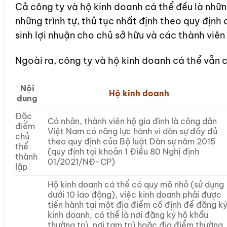
Cả công ty và hộ kinh doanh cá thể đều là những
những trình tự, thủ tục nhất định theo quy địn
sinh lợi nhuận cho chủ sở hữu và các thành viên
Ngoài ra, công ty và hộ kinh doanh cá thể vẫn 
Nội
Hộ kinh doanh
dung
Đặc
Cá nhân, thành viên hộ gia đình là công dân
điểm
Việt Nam có năng lực hành vi dân sự đầy đủ
chủ
theo quy định của Bộ luật Dân sự năm 2015
thể
(quy định tại khoản 1 Điều 80 Nghị định
thành
01/2021/NĐ-CP)
lập
Hộ kinh doanh cá thể có quy mô nhỏ (sử dụng
dưới 10 lao động), việc kinh doanh phải được
tiến hành tại một địa điểm cố định để đăng k
kinh doanh, có thể là nơi đăng ký hộ khẩu
thường trú, nơi tạm trú hoặc địa điểm thường