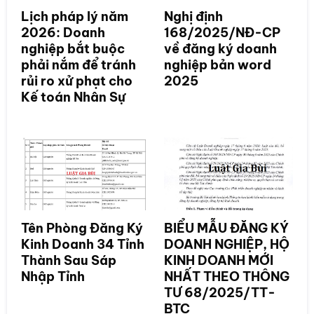
Lịch pháp lý năm
Nghị định
2026: Doanh
168/2025/NĐ-CP
nghiệp bắt buộc
về đăng ký doanh
phải nắm để tránh
nghiệp bản word
rủi ro xử phạt cho
2025
Kế toán Nhân Sự
Tên Phòng Đăng Ký
BIỂU MẪU ĐĂNG KÝ
Kinh Doanh 34 Tỉnh
DOANH NGHIỆP, HỘ
Thành Sau Sáp
KINH DOANH MỚI
Nhập Tỉnh
NHẤT THEO THÔNG
TƯ 68/2025/TT-
BTC