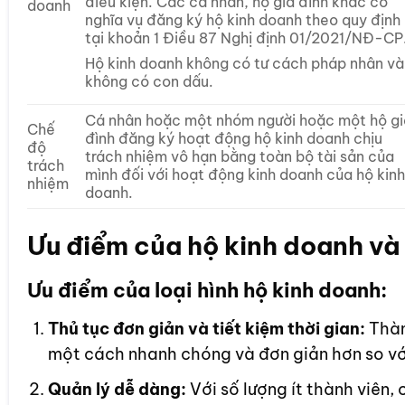
điều kiện. Các cá nhân, hộ gia đình khác có
doanh
nghĩa vụ đăng ký hộ kinh doanh theo quy định
tại khoản 1 Điều 87 Nghị định 01/2021/NĐ-CP
Hộ kinh doanh không có tư cách pháp nhân và
không có con dấu.
Cá nhân hoặc một nhóm người hoặc một hộ gi
Chế
đình đăng ký hoạt động hộ kinh doanh chịu
độ
trách nhiệm vô hạn bằng toàn bộ tài sản của
trách
mình đối với hoạt động kinh doanh của hộ kinh
nhiệm
doanh.
Ưu điểm của hộ kinh doanh và
Ưu điểm của loại hình hộ kinh doanh:
Thủ tục đơn giản và tiết kiệm thời gian:
Thàn
một cách nhanh chóng và đơn giản hơn so với
Quản lý dễ dàng:
Với số lượng ít thành viên,