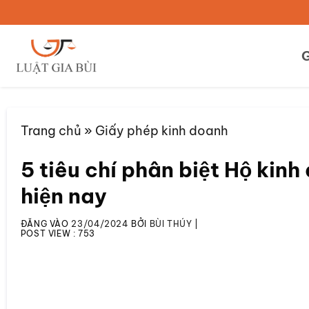
Bỏ
qua
nội
G
dung
Trang chủ
»
Giấy phép kinh doanh
5 tiêu chí phân biệt Hộ kin
hiện nay
ĐĂNG VÀO
23/04/2024
BỞI
BÙI THÚY
|
POST VIEW :
753