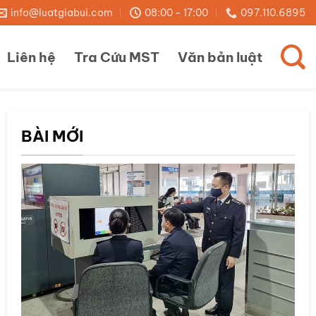
info@luatgiabui.com
08:00 - 17:00
097.110.6895
Liên hệ
Tra Cứu MST
Văn bản luật
BÀI MỚI