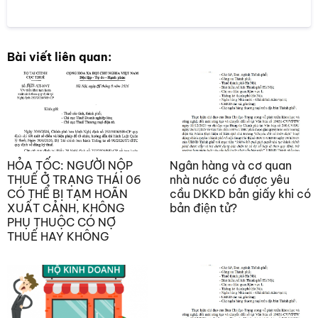
Bài viết liên quan:
HỎA TỐC: NGƯỜI NỘP
Ngân hàng và cơ quan
THUẾ Ở TRẠNG THÁI 06
nhà nước có được yêu
CÓ THỂ BỊ TẠM HOÃN
cầu DKKD bản giấy khi có
XUẤT CẢNH, KHÔNG
bản điện tử?
PHỤ THUỘC CÓ NỢ
THUẾ HAY KHÔNG