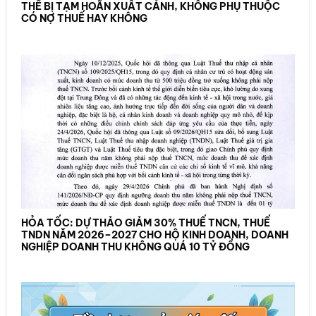
THỂ BỊ TẠM HOÃN XUẤT CẢNH, KHÔNG PHỤ THUỘC
CÓ NỢ THUẾ HAY KHÔNG
HỎA TỐC: DỰ THẢO GIẢM 30% THUẾ TNCN, THUẾ
TNDN NĂM 2026–2027 CHO HỘ KINH DOANH, DOANH
NGHIỆP DOANH THU KHÔNG QUÁ 10 TỶ ĐỒNG