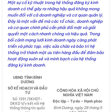
Một sự cố kỹ thuật trong hệ thống đăng ký kinh
doanh có thể gây ra những hậu quả không mong
muốn đối với cả doanh nghiệp và cơ quan quản lý.
Đây là một vấn đề mà các tổ chức, doanh nghiệp
và cơ quan chính phủ cần phải đối mặt và giải
quyết một cách nhanh chóng và hiệu quả. Trong
bối cảnh mạng lưới kinh doanh ngày càng phát
triển và phức tạp, việc sửa chữa và bảo trì hệ
thống trở thành một ưu tiên hàng đầu để đảm bảo
hoạt động suôn sẻ và minh bạch của hệ thống
đăng ký kinh doanh.
UBND TỈNH BÌNH
DƯƠNG
SỞ KẾ HOẠCH VÀ ĐẦU
CỘNG HÒA XÃ HỘI CHỦ
TƯ
NGHĨA VIỆT NAM
Số: 1391 /SKHDT-
Độc lập – Tự do – Hạnh phúc
DKKD V/v kết nối Hệ
Bình Dương, ngày 28 tháng 5
thống thông tin quốc