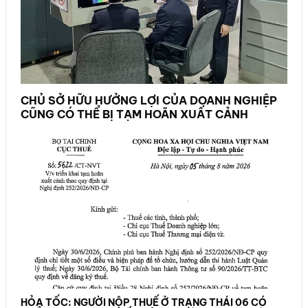
CHỦ SỞ HỮU HƯỞNG LỢI CỦA DOANH NGHIỆP
CŨNG CÓ THỂ BỊ TẠM HOÃN XUẤT CẢNH
HỎA TỐC: NGƯỜI NỘP THUẾ Ở TRẠNG THÁI 06 CÓ