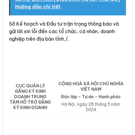
Hướng dẫn chi tiết
Sở Kế hoạch và Đầu tư trận trọng thông báo và
gửi lời xin lỗi đến các tổ chức, cá nhân, doanh
nghiệp trên địa bàn tỉnh./.
CỘNG HOÀ XÃ HỘI CHỦ NGHĨA
CỤC QUẢN LÝ
VIỆT NAM
ĐĂNG KÝ KINH
DOANH TRUNG
Độc lập – Tự do – Hạnh phúc
TÂM HỖ TRỢ ĐĂNG
Hà Nội, ngày 28 tháng 5 năm
KÝ KINH DOANH
2024