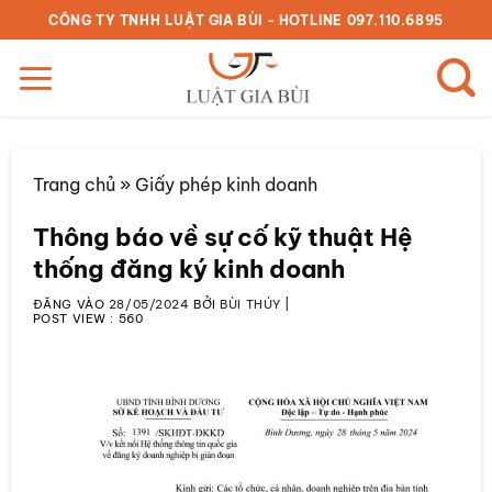
Bỏ
CÔNG TY TNHH LUẬT GIA BÙI - HOTLINE 097.110.6895
qua
nội
dung
Trang chủ
»
Giấy phép kinh doanh
Thông báo về sự cố kỹ thuật Hệ
thống đăng ký kinh doanh
ĐĂNG VÀO
28/05/2024
BỞI
BÙI THÚY
|
POST VIEW :
560