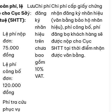
ản phí, lệ
Lưu
Chi phí
Chi phí cấp giấy chứng
p cho Cục Sở
ý:
đăng
nhận đăng ký nhãn hiệu
 tuệ (SHTT):
ký
(văn bằng bảo hộ nhãn
nhãn
hiệu), phí công bố, phí
Lệ phí nộp
hiệu
đăng bạ khách hàng sẽ
đơn:
trên
được nộp cho Cục
75.000
chưa
SHTT tại thời điểm nhận
đồng
bao
được văn bằng.
gồm
Lệ phí
10%
công bố
VAT.
đơn:
120.000
đồng
Phí tra cứu
phục vụ