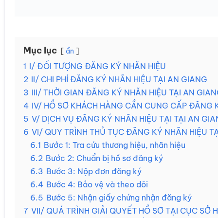
Mục lục
ẩn
1
I/ ĐỐI TƯỢNG ĐĂNG KÝ NHÃN HIỆU
2
II/ CHI PHÍ ĐĂNG KÝ NHÃN HIỆU TẠI AN GIANG
3
III/ THỜI GIAN ĐĂNG KÝ NHÃN HIỆU TẠI AN GIA
4
IV/ HỒ SƠ KHÁCH HÀNG CẦN CUNG CẤP ĐĂNG 
5
V/ DỊCH VỤ ĐĂNG KÝ NHÃN HIỆU TẠI TẠI AN GI
6
VI/ QUY TRÌNH THỦ TỤC ĐĂNG KÝ NHÃN HIỆU TA
6.1
Bước 1: Tra cứu thương hiệu, nhãn hiệu
6.2
Bước 2: Chuẩn bị hồ sơ đăng ký
6.3
Bước 3: Nộp đơn đăng ký
6.4
Bước 4: Bảo vệ và theo dõi
6.5
Bước 5: Nhận giấy chứng nhận đăng ký
7
VII/ QUÁ TRÌNH GIẢI QUYẾT HỒ SƠ TẠI CỤC SỞ 