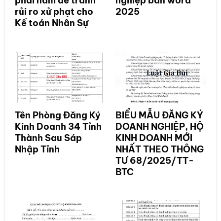
phải nắm để tránh
nghiệp bản word
rủi ro xử phạt cho
2025
Kế toán Nhân Sự
Tên Phòng Đăng Ký
BIỂU MẪU ĐĂNG KÝ
Kinh Doanh 34 Tỉnh
DOANH NGHIỆP, HỘ
Thành Sau Sáp
KINH DOANH MỚI
Nhập Tỉnh
NHẤT THEO THÔNG
TƯ 68/2025/TT-
BTC