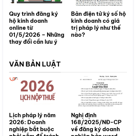
Quy trình đăng ký
Bản điện tử ký số hộ
hộ kinh doanh
kinh doanh có giá
online từ
trị pháp lý như thế
01/5/2026 – Những
nào?
thay đổi cần lưu ý
VĂN BẢN LUẬT
Lịch pháp lý năm
Nghị định
2026: Doanh
168/2025/NĐ-CP
nghiệp bắt buộc
về đăng ký doanh