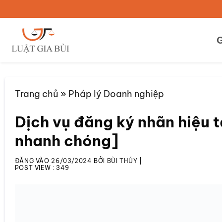
Bỏ
qua
nội
G
dung
Trang chủ
»
Pháp lý Doanh nghiệp
Dịch vụ đăng ký nhãn hiệu tạ
nhanh chóng]
ĐĂNG VÀO
26/03/2024
BỞI
BÙI THÚY
|
POST VIEW :
349