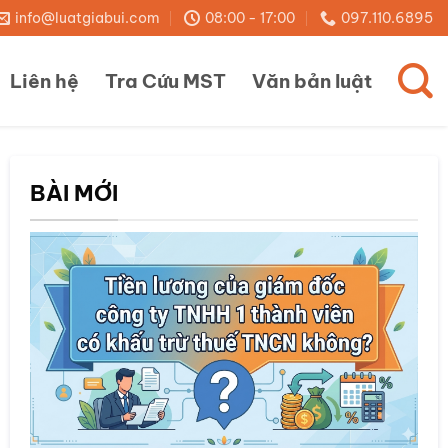
info@luatgiabui.com
08:00 - 17:00
097.110.6895
Liên hệ
Tra Cứu MST
Văn bản luật
BÀI MỚI