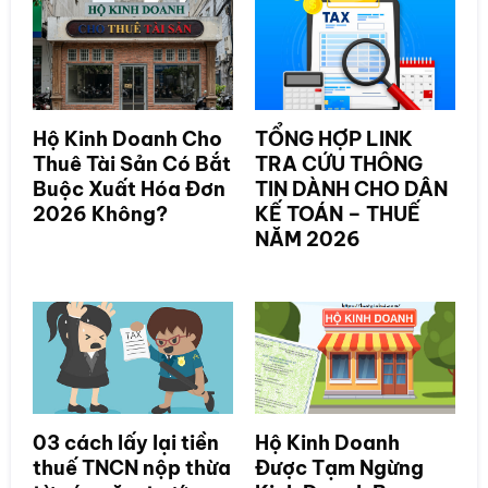
Hộ Kinh Doanh Cho
TỔNG HỢP LINK
Thuê Tài Sản Có Bắt
TRA CỨU THÔNG
Buộc Xuất Hóa Đơn
TIN DÀNH CHO DÂN
2026 Không?
KẾ TOÁN – THUẾ
NĂM 2026
03 cách lấy lại tiền
Hộ Kinh Doanh
thuế TNCN nộp thừa
Được Tạm Ngừng