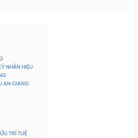
NG
KÝ NHÃN HIỆU
ANG
̣I AN GIANG
HỮU TRÍ TUỆ