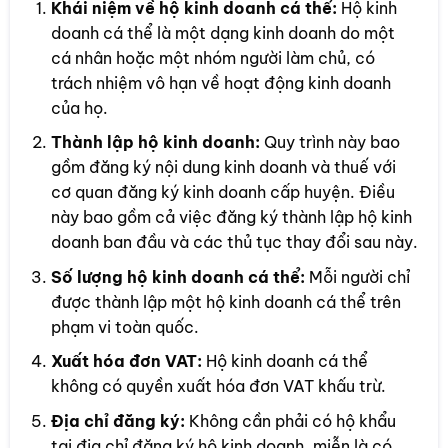
Khái niệm về hộ kinh doanh cá thể:
Hộ kinh
doanh cá thể là một dạng kinh doanh do một
cá nhân hoặc một nhóm người làm chủ, có
trách nhiệm vô hạn về hoạt động kinh doanh
của họ.
Thành lập hộ kinh doanh:
Quy trình này bao
gồm đăng ký nội dung kinh doanh và thuế với
cơ quan đăng ký kinh doanh cấp huyện. Điều
này bao gồm cả việc đăng ký thành lập hộ kinh
doanh ban đầu và các thủ tục thay đổi sau này.
Số lượng hộ kinh doanh cá thể:
Mỗi người chỉ
được thành lập một hộ kinh doanh cá thể trên
phạm vi toàn quốc.
Xuất hóa đơn VAT:
Hộ kinh doanh cá thể
không có quyền xuất hóa đơn VAT khấu trừ.
Địa chỉ đăng ký:
Không cần phải có hộ khẩu
tại địa chỉ đăng ký hộ kinh doanh, miễn là có