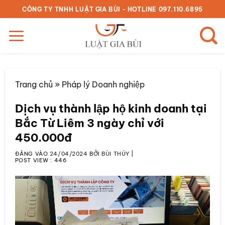
Bỏ
CÔNG TY TNHH LUẬT GIA BÙI - HOTLINE 097.110.6895
qua
nội
dung
Trang chủ
»
Pháp lý Doanh nghiệp
Dịch vụ thành lập hộ kinh doanh tại
Bắc Từ Liêm 3 ngày chỉ với
450.000đ
ĐĂNG VÀO
24/04/2024
BỞI
BÙI THÚY
|
POST VIEW :
446