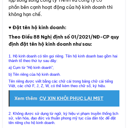
lập song song công ty TNHH và
công ty cổ
phần
bên cạnh hoạt động của hộ kinh doanh thì
không hạn chế.
♥
Đặt tên hộ kinh doanh:
Theo Điều 88 Nghị định số 01/2021/NĐ-CP quy
định đặt tên hộ kinh doanh như sau:
1. Hộ kinh doanh có tên gọi riêng. Tên hộ kinh doanh bao gồm hai
thành tố theo thứ tự sau đây:
a) Cụm từ “Hộ kinh doanh”;
b) Tên riêng của hộ kinh doanh.
Tên riêng được viết bằng các chữ cái trong bảng chữ cái tiếng
Việt, các chữ F, J, Z, W, có thể kèm theo chữ số, ký hiệu.
Xem thêm
CV XIN KHÔI PHỤC LẠI MST
2. Không được sử dụng từ ngữ, ký hiệu vi phạm truyền thống lịch
sử, văn hóa, đạo đức và thuần phong mỹ tục của dân tộc để đặt
tên riêng cho hộ kinh doanh.