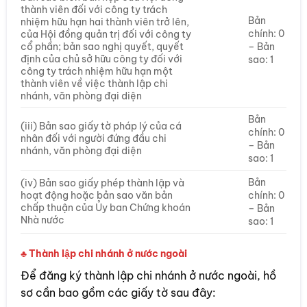
thành viên đối với công ty trách
Bản
nhiệm hữu hạn hai thành viên trở lên,
chính: 0
của Hội đồng quản trị đối với công ty
cổ phần; bản sao nghị quyết, quyết
– Bản
định của chủ sở hữu công ty đối với
sao: 1
công ty trách nhiệm hữu hạn một
thành viên về việc thành lập chi
nhánh, văn phòng đại diện
Bản
(iii) Bản sao giấy tờ pháp lý của cá
chính: 0
nhân đối với người đứng đầu chi
– Bản
nhánh, văn phòng đại diện
sao: 1
Bản
(iv) Bản sao giấy phép thành lập và
hoạt động hoặc bản sao văn bản
chính: 0
chấp thuận của Ủy ban Chứng khoán
– Bản
Nhà nước
sao: 1
♣ Thành lập chi nhánh ở nước ngoài
Để đăng ký thành lập chi nhánh ở nước ngoài, hồ
sơ cần bao gồm các giấy tờ sau đây: