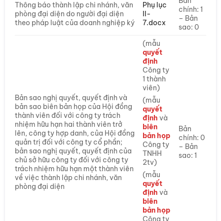
Bản
Thông báo thành lập chi nhánh, văn
Phụ lục
chính: 1
phòng đại diện do người đại diện
II-
– Bản
theo pháp luật của doanh nghiệp ký
7.docx
sao: 0
(mẫu
quyết
định
Công ty
1 thành
viên)
Bản sao nghị quyết, quyết định và
(mẫu
bản sao biên bản họp của Hội đồng
quyết
thành viên đối với công ty trách
định
và
nhiệm hữu hạn hai thành viên trở
biên
Bản
lên, công ty hợp danh, của Hội đồng
bản họp
chính: 0
quản trị đối với công ty cổ phần;
Công ty
– Bản
bản sao nghị quyết, quyết định của
TNHH
sao: 1
chủ sở hữu công ty đối với công ty
2tv)
trách nhiệm hữu hạn một thành viên
(mẫu
về việc thành lập chi nhánh, văn
quyết
phòng đại diện
định
và
biên
bản họp
Công ty