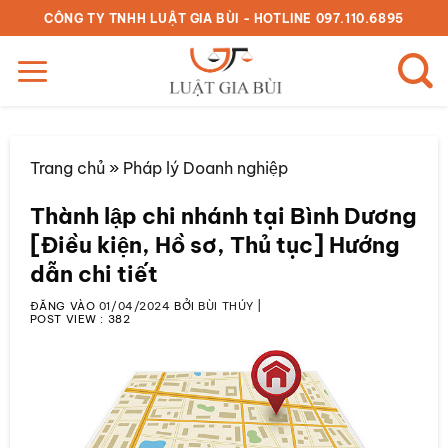
Bỏ
CÔNG TY TNHH LUẬT GIA BÙI - HOTLINE 097.110.6895
qua
nội
dung
Trang chủ
»
Pháp lý Doanh nghiệp
Thành lập chi nhánh tại Bình Dương
[Điều kiện, Hồ sơ, Thủ tục] Hướng
dẫn chi tiết
ĐĂNG VÀO
01/04/2024
BỞI
BÙI THÚY
|
POST VIEW :
382