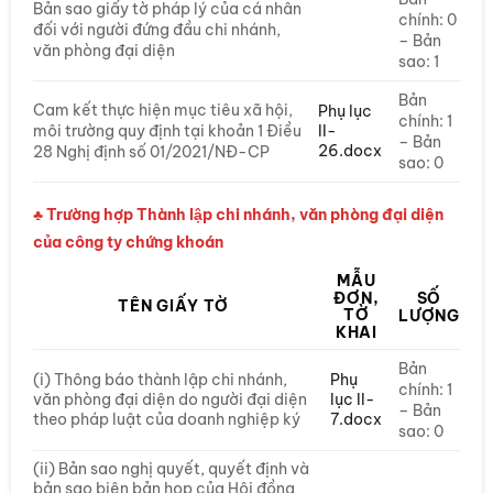
Bản sao giấy tờ pháp lý của cá nhân
chính: 0
đối với người đứng đầu chi nhánh,
– Bản
văn phòng đại diện
sao: 1
Bản
Cam kết thực hiện mục tiêu xã hội,
Phụ lục
chính: 1
II-
môi trường quy định tại khoản 1 Điều
– Bản
26.docx
28 Nghị định số 01/2021/NĐ-CP
sao: 0
♣ Trường hợp Thành lập chi nhánh, văn phòng đại diện
của công ty chứng khoán
MẪU
ĐƠN,
SỐ
TÊN GIẤY TỜ
TỜ
LƯỢNG
KHAI
Bản
(i) Thông báo thành lập chi nhánh,
Phụ
chính: 1
văn phòng đại diện do người đại diện
lục II-
– Bản
theo pháp luật của doanh nghiệp ký
7.docx
sao: 0
(ii) Bản sao nghị quyết, quyết định và
bản sao biên bản họp của Hội đồng