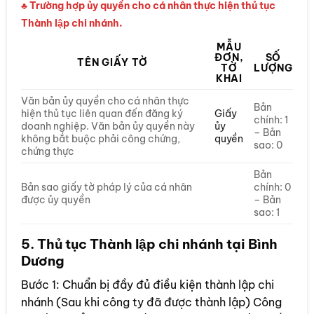
♣ Trường hợp ủy quyền cho cá nhân thực hiện thủ tục
Thành lập chi nhánh.
MẪU
ĐƠN,
SỐ
TÊN GIẤY TỜ
TỜ
LƯỢNG
KHAI
Văn bản ủy quyền cho cá nhân thực
Bản
hiện thủ tục liên quan đến đăng ký
Giấy
chính: 1
doanh nghiệp. Văn bản ủy quyền này
ủy
– Bản
không bắt buộc phải công chứng,
quyền
sao: 0
chứng thực
Bản
Bản sao giấy tờ pháp lý của cá nhân
chính: 0
được ủy quyền
– Bản
sao: 1
5. Thủ tục Thành lập chi nhánh tại Bình
Dương
Bước 1: Chuẩn bị đầy đủ điều kiện thành lập chi
nhánh (Sau khi công ty đã được thành lập) Công