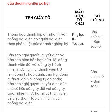
của doanh nghiệp xã hội
MẪU
ĐƠN,
SỐ
TÊN GIẤY TỜ
TỜ
LƯỢNG
KHAI
Bản
Thông báo thành lập chi nhánh, văn
Phụ lục
chính: 1
II-
phòng đại diện do người đại diện
– Bản
7.docx
theo pháp luật của doanh nghiệp ký
sao: 0
Bản sao nghị quyết, quyết định và
bản sao biên bản họp của Hội đồng
thành viên đối với công ty trách
nhiệm hữu hạn hai thành viên trở
Bản
lên, công ty hợp danh, của Hội đồng
chính: 0
quản trị đối với công ty cổ phần;
– Bản
bản sao nghị quyết, quyết định của
sao: 1
chủ sở hữu công ty đối với công ty
trách nhiệm hữu hạn một thành viên
về việc thành lập chi nhánh, văn
phòng đại diện
Bản