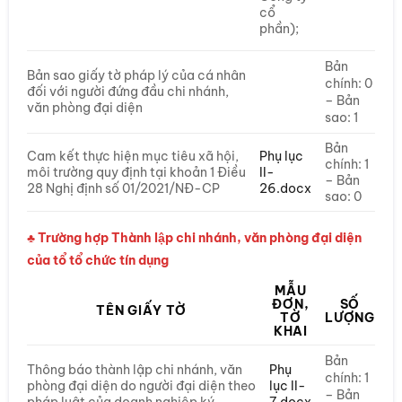
cổ
phần);
Bản
Bản sao giấy tờ pháp lý của cá nhân
chính: 0
đối với người đứng đầu chi nhánh,
– Bản
văn phòng đại diện
sao: 1
Bản
Cam kết thực hiện mục tiêu xã hội,
Phụ lục
chính: 1
môi trường quy định tại khoản 1 Điều
II-
– Bản
28 Nghị định số 01/2021/NĐ-CP
26.docx
sao: 0
♣ Trường hợp Thành lập chi nhánh, văn phòng đại diện
của tổ tổ chức tín dụng
MẪU
ĐƠN,
SỐ
TÊN GIẤY TỜ
TỜ
LƯỢNG
KHAI
Bản
Thông báo thành lập chi nhánh, văn
Phụ
chính: 1
phòng đại diện do người đại diện theo
lục II-
– Bản
pháp luật của doanh nghiệp ký
7.docx