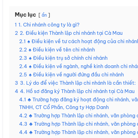
Mục lục
ẩn
1
1. Chi nhánh công ty là gì?
2
2. Điều kiện Thành lập chi nhánh tại Cà Mau
2.1
♠ Điều kiện về tư cách hoạt động của chi nhán
2.2
♠ Điều kiện về tên chi nhánh
2.3
♠ Điều kiện trụ sở chính chi nhánh
2.4
♠ Điều kiện về ngành, nghề kinh doanh chi nh
2.5
♠ Điều kiện về người đứng đầu chi nhánh
3
3. Lý do để việc Thành lập chi nhánh là cần thiết:
4
4. Hồ sơ đăng ký Thành lập chi nhánh tại Cà Mau
4.1
♣ Trường hợp đăng ký hoạt động chi nhánh, văn
TNHH, CT Cổ Phần, Công ty Hợp Danh
4.2
♣ Trường hợp Thành lập chi nhánh, văn phòng 
4.3
♣ Trường hợp Thành lập chi nhánh, văn phòng đ
4.4
♣ Trường hợp Thành lập chi nhánh, văn phòng