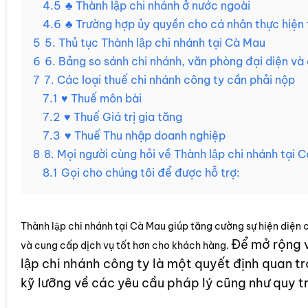
4.5
♣ Thành lập chi nhánh ở nước ngoài
4.6
♣ Trường hợp ủy quyền cho cá nhân thực hiện th
5
5. Thủ tục Thành lập chi nhánh tại Cà Mau
6
6. Bảng so sánh chi nhánh, văn phòng đại diện và
7
7. Các loại thuế chi nhánh công ty cần phải nộp
7.1
♥ Thuế môn bài
7.2
♥ Thuế Giá trị gia tăng
7.3
♥ Thuế Thu nhập doanh nghiệp
8
8. Mọi người cùng hỏi về Thành lập chi nhánh tại 
8.1
Gọi cho chúng tôi để được hỗ trợ:
Thành lập chi nhánh tại Cà Mau giúp tăng cường sự hiện diệ
Để mở rộng v
và cung cấp dịch vụ tốt hơn cho khách hàng.
lập chi nhánh công ty là một quyết định quan tr
kỹ lưỡng về các yêu cầu pháp lý cũng như quy tr