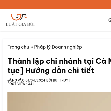
Bỏ
qua
nội
G
dung
Trang chủ
»
Pháp lý Doanh nghiệp
Thành lập chi nhánh tại Cà 
tục] Hướng dẫn chi tiết
ĐĂNG VÀO
01/04/2024
BỞI
BÙI THÚY
|
POST VIEW :
341