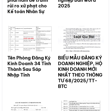
phải nắm để tránh
nghiệp bản word
rủi ro xử phạt cho
2025
Kế toán Nhân Sự
Tên Phòng Đăng Ký
BIỂU MẪU ĐĂNG KÝ
Kinh Doanh 34 Tỉnh
DOANH NGHIỆP, HỘ
Thành Sau Sáp
KINH DOANH MỚI
Nhập Tỉnh
NHẤT THEO THÔNG
TƯ 68/2025/TT-
BTC