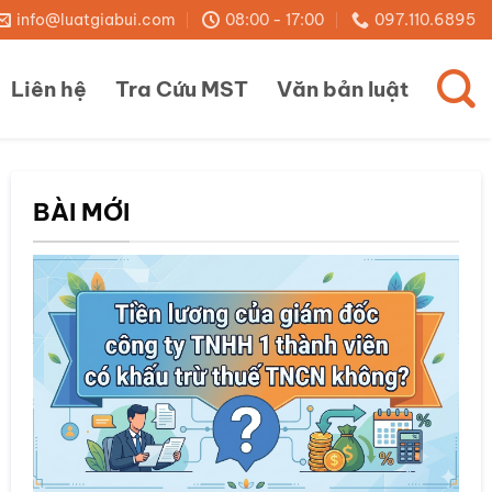
info@luatgiabui.com
08:00 - 17:00
097.110.6895
Liên hệ
Tra Cứu MST
Văn bản luật
BÀI MỚI