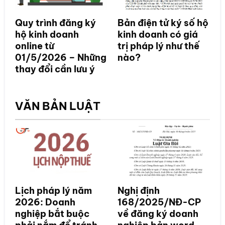
Quy trình đăng ký
Bản điện tử ký số hộ
hộ kinh doanh
kinh doanh có giá
online từ
trị pháp lý như thế
01/5/2026 – Những
nào?
thay đổi cần lưu ý
VĂN BẢN LUẬT
Lịch pháp lý năm
Nghị định
2026: Doanh
168/2025/NĐ-CP
nghiệp bắt buộc
về đăng ký doanh