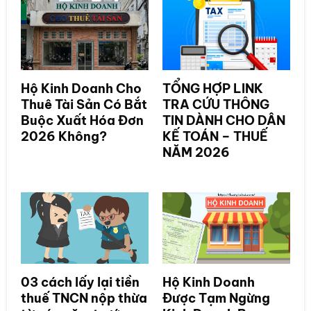
Hộ Kinh Doanh Cho
TỔNG HỢP LINK
Thuê Tài Sản Có Bắt
TRA CỨU THÔNG
Buộc Xuất Hóa Đơn
TIN DÀNH CHO DÂN
2026 Không?
KẾ TOÁN – THUẾ
NĂM 2026
03 cách lấy lại tiền
Hộ Kinh Doanh
thuế TNCN nộp thừa
Được Tạm Ngừng