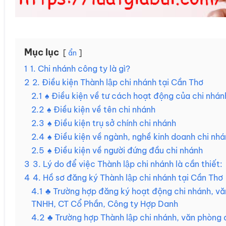
Mục lục
ẩn
1
1. Chi nhánh công ty là gì?
2
2. Điều kiện Thành lập chi nhánh tại Cần Thơ
2.1
♠ Điều kiện về tư cách hoạt động của chi nhán
2.2
♠ Điều kiện về tên chi nhánh
2.3
♠ Điều kiện trụ sở chính chi nhánh
2.4
♠ Điều kiện về ngành, nghề kinh doanh chi nh
2.5
♠ Điều kiện về người đứng đầu chi nhánh
3
3. Lý do để việc Thành lập chi nhánh là cần thiết:
4
4. Hồ sơ đăng ký Thành lập chi nhánh tại Cần Thơ
4.1
♣ Trường hợp đăng ký hoạt động chi nhánh, văn
TNHH, CT Cổ Phần, Công ty Hợp Danh
4.2
♣ Trường hợp Thành lập chi nhánh, văn phòng 