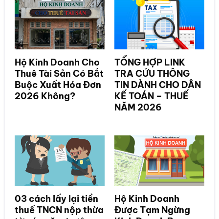
Hộ Kinh Doanh Cho
TỔNG HỢP LINK
Thuê Tài Sản Có Bắt
TRA CỨU THÔNG
Buộc Xuất Hóa Đơn
TIN DÀNH CHO DÂN
2026 Không?
KẾ TOÁN – THUẾ
NĂM 2026
03 cách lấy lại tiền
Hộ Kinh Doanh
thuế TNCN nộp thừa
Được Tạm Ngừng