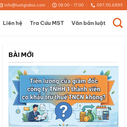
info@luatgiabui.com
08:00 - 17:00
097.110.6895
Liên hệ
Tra Cứu MST
Văn bản luật
BÀI MỚI