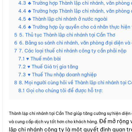
4.3
♣ Trường hợp Thành lập chi nhánh, văn phòng đ
4.4
♣ Trường hợp Thành lập chi nhánh, văn phòng
4.5
♣ Thành lập chi nhánh ở nước ngoài
4.6
♣ Trường hợp ủy quyền cho cá nhân thực hiện th
5
5. Thủ tục Thành lập chi nhánh tại Cần Thơ
6
6. Bảng so sánh chi nhánh, văn phòng đại diện và
7
7. Các loại thuế chi nhánh công ty cần phải nộp
7.1
♥ Thuế môn bài
7.2
♥ Thuế Giá trị gia tăng
7.3
♥ Thuế Thu nhập doanh nghiệp
8
8. Mọi người cùng hỏi về Thành lập chi nhánh tại 
8.1
Gọi cho chúng tôi để được hỗ trợ:
Thành lập chi nhánh tại Cần Thơ giúp tăng cường sự hiện di
Để mở rộng v
và cung cấp dịch vụ tốt hơn cho khách hàng.
lập chi nhánh công ty là một quyết định quan tr