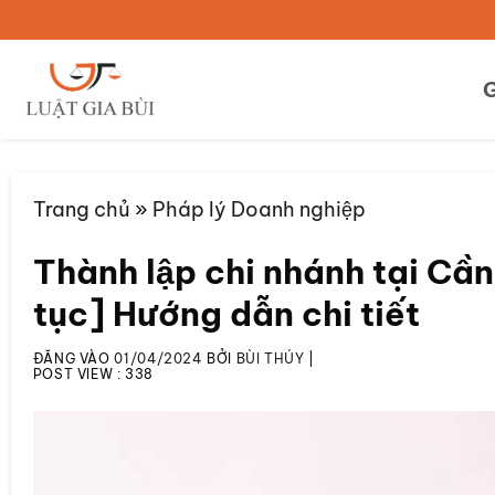
Bỏ
qua
nội
G
dung
Trang chủ
»
Pháp lý Doanh nghiệp
Thành lập chi nhánh tại Cần
tục] Hướng dẫn chi tiết
ĐĂNG VÀO
01/04/2024
BỞI
BÙI THÚY
|
POST VIEW :
338