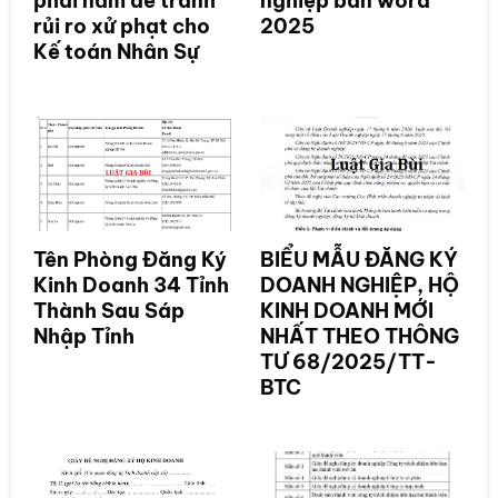
phải nắm để tránh
nghiệp bản word
rủi ro xử phạt cho
2025
Kế toán Nhân Sự
Tên Phòng Đăng Ký
BIỂU MẪU ĐĂNG KÝ
Kinh Doanh 34 Tỉnh
DOANH NGHIỆP, HỘ
Thành Sau Sáp
KINH DOANH MỚI
Nhập Tỉnh
NHẤT THEO THÔNG
TƯ 68/2025/TT-
BTC