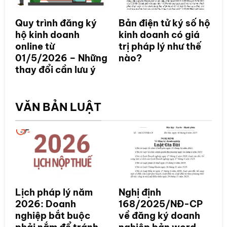
Quy trình đăng ký
Bản điện tử ký số hộ
hộ kinh doanh
kinh doanh có giá
online từ
trị pháp lý như thế
01/5/2026 – Những
nào?
thay đổi cần lưu ý
VĂN BẢN LUẬT
Lịch pháp lý năm
Nghị định
2026: Doanh
168/2025/NĐ-CP
nghiệp bắt buộc
về đăng ký doanh