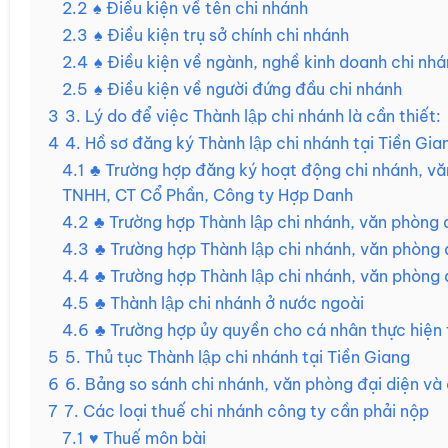
2.2
♠ Điều kiện về tên chi nhánh
2.3
♠ Điều kiện trụ sở chính chi nhánh
2.4
♠ Điều kiện về ngành, nghề kinh doanh chi nh
2.5
♠ Điều kiện về người đứng đầu chi nhánh
3
3. Lý do để việc Thành lập chi nhánh là cần thiết:
4
4. Hồ sơ đăng ký Thành lập chi nhánh tại Tiền Gia
4.1
♣ Trường hợp đăng ký hoạt động chi nhánh, văn
TNHH, CT Cổ Phần, Công ty Hợp Danh
4.2
♣ Trường hợp Thành lập chi nhánh, văn phòng 
4.3
♣ Trường hợp Thành lập chi nhánh, văn phòng đ
4.4
♣ Trường hợp Thành lập chi nhánh, văn phòng
4.5
♣ Thành lập chi nhánh ở nước ngoài
4.6
♣ Trường hợp ủy quyền cho cá nhân thực hiện th
5
5. Thủ tục Thành lập chi nhánh tại Tiền Giang
6
6. Bảng so sánh chi nhánh, văn phòng đại diện và
7
7. Các loại thuế chi nhánh công ty cần phải nộp
7.1
♥ Thuế môn bài