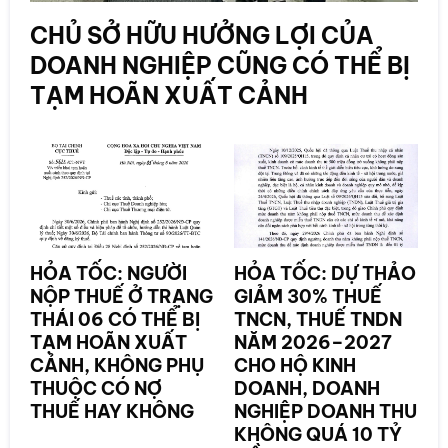
CHỦ SỞ HỮU HƯỞNG LỢI CỦA
DOANH NGHIỆP CŨNG CÓ THỂ BỊ
TẠM HOÃN XUẤT CẢNH
HỎA TỐC: NGƯỜI
HỎA TỐC: DỰ THẢO
NỘP THUẾ Ở TRẠNG
GIẢM 30% THUẾ
THÁI 06 CÓ THỂ BỊ
TNCN, THUẾ TNDN
TẠM HOÃN XUẤT
NĂM 2026–2027
CẢNH, KHÔNG PHỤ
CHO HỘ KINH
THUỘC CÓ NỢ
DOANH, DOANH
THUẾ HAY KHÔNG
NGHIỆP DOANH THU
KHÔNG QUÁ 10 TỶ