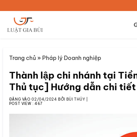
Bỏ
qua
nội
G
dung
Trang chủ
»
Pháp lý Doanh nghiệp
Thành lập chi nhánh tại Tiề
Thủ tục] Hướng dẫn chi tiết
ĐĂNG VÀO
02/04/2024
BỞI
BÙI THÚY
|
POST VIEW :
467