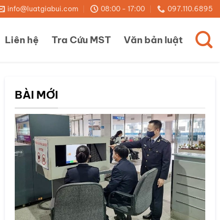
info@luatgiabui.com
08:00 - 17:00
097.110.6895
Liên hệ
Tra Cứu MST
Văn bản luật
BÀI MỚI