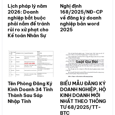
Lịch pháp lý năm
Nghị định
2026: Doanh
168/2025/NĐ-CP
nghiệp bắt buộc
về đăng ký doanh
phải nắm để tránh
nghiệp bản word
rủi ro xử phạt cho
2025
Kế toán Nhân Sự
Tên Phòng Đăng Ký
BIỂU MẪU ĐĂNG KÝ
Kinh Doanh 34 Tỉnh
DOANH NGHIỆP, HỘ
Thành Sau Sáp
KINH DOANH MỚI
Nhập Tỉnh
NHẤT THEO THÔNG
TƯ 68/2025/TT-
BTC