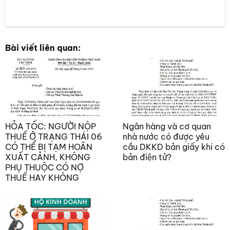
Bài viết liên quan:
HỎA TỐC: NGƯỜI NỘP
Ngân hàng và cơ quan
THUẾ Ở TRẠNG THÁI 06
nhà nước có được yêu
CÓ THỂ BỊ TẠM HOÃN
cầu DKKD bản giấy khi có
XUẤT CẢNH, KHÔNG
bản điện tử?
PHỤ THUỘC CÓ NỢ
THUẾ HAY KHÔNG