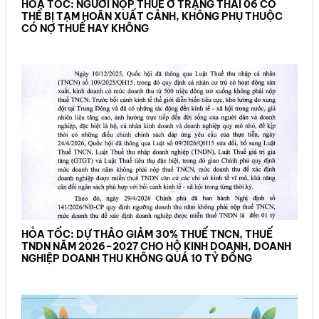
HỎA TỐC: NGƯỜI NỘP THUẾ Ở TRẠNG THÁI 06 CÓ
THỂ BỊ TẠM HOÃN XUẤT CẢNH, KHÔNG PHỤ THUỘC
CÓ NỢ THUẾ HAY KHÔNG
HỎA TỐC: DỰ THẢO GIẢM 30% THUẾ TNCN, THUẾ
TNDN NĂM 2026–2027 CHO HỘ KINH DOANH, DOANH
NGHIỆP DOANH THU KHÔNG QUÁ 10 TỶ ĐỒNG