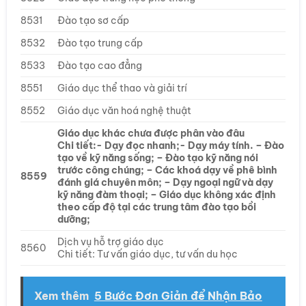
8531
Đào tạo sơ cấp
8532
Đào tạo trung cấp
8533
Đào tạo cao đẳng
8551
Giáo dục thể thao và giải trí
8552
Giáo dục văn hoá nghệ thuật
Giáo dục khác chưa được phân vào đâu
Chi tiết:- Dạy đọc nhanh;- Dạy máy tính. – Đào
tạo về kỹ năng sống; – Đào tạo kỹ năng nói
trước công chúng; – Các khoá dạy về phê bình
8559
đánh giá chuyên môn; – Dạy ngoại ngữ và dạy
kỹ năng đàm thoại; – Giáo dục không xác định
theo cấp độ tại các trung tâm đào tạo bồi
dưỡng;
Dịch vụ hỗ trợ giáo dục
8560
Chi tiết: Tư vấn giáo dục, tư vấn du học
Xem thêm
5 Bước Đơn Giản để Nhận Bảo