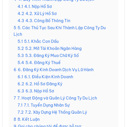
4.1
4.1. Nộp Hồ Sơ
4.2
4.2. Xử Lý Hồ Sơ
4.3
4.3. Công Bố Thông Tin
5
5. Các Thủ Tục Sau Khi Thành Lập Công Ty Du
Lịch
5.1
5.1. Khắc Con Dấu
5.2
5.2. Mở Tài Khoản Ngân Hàng
5.3
5.3. Đăng Ký Mua Chữ Ký Số
5.4
5.4. Đăng Ký Thuế
6
6. Đăng Ký Kinh Doanh Dịch Vụ Lữ Hành
6.1
6.1. Điều Kiện Kinh Doanh
6.2
6.2. Hồ Sơ Đăng Ký
6.3
6.3. Nộp Hồ Sơ
7
7. Hoạt Động và Quản Lý Công Ty Du Lịch
7.1
7.1. Tuyển Dụng Nhân Sự
7.2
7.2. Xây Dựng Hệ Thống Quản Lý
8
8. Kết Luận
9
Gọi cho chúng tôi để được hỗ trợ: