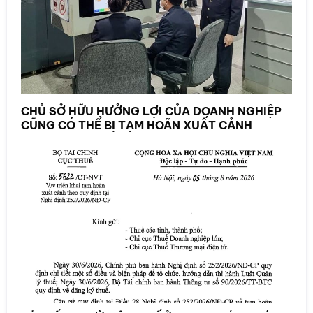
CHỦ SỞ HỮU HƯỞNG LỢI CỦA DOANH NGHIỆP
CŨNG CÓ THỂ BỊ TẠM HOÃN XUẤT CẢNH