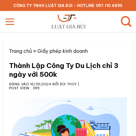
Bỏ
CÔNG TY TNHH LUẬT GIA BÙI - HOTLINE 097.110.6895
qua
nội
dung
Trang chủ
»
Giấy phép kinh doanh
Thành Lập Công Ty Du Lịch chỉ 3
ngày với 500k
ĐĂNG VÀO
16/05/2024
BỞI
BÙI THÚY
|
POST VIEW :
395