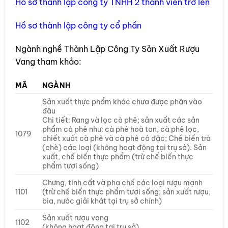
Hồ sơ thành lập công ty TNHH 2 thành viên trở lên
Hồ sơ thành lập công ty cổ phần
Ngành nghề Thành Lập Công Ty Sản Xuất Rượu
Vang tham khảo:
MÃ
NGÀNH
Sản xuất thực phẩm khác chưa được phân vào
đâu
Chi tiết: Rang và lọc cà phê; sản xuất các sản
phẩm cà phê như: cà phê hoà tan, cà phê lọc,
1079
chiết xuất cà phê và cà phê cô đặc; Chế biến trà
(chè) các loại (không hoạt động tại trụ sở). Sản
xuất, chế biến thực phẩm (trừ chế biến thực
phẩm tươi sống)
Chưng, tinh cất và pha chế các loại rượu mạnh
1101
(trừ chế biến thực phẩm tươi sống; sản xuất rượu,
bia, nước giải khát tại trụ sở chính)
Sản xuất rượu vang
1102
(không hoạt động tại trụ sở)