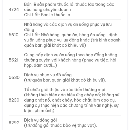
Bán lẻ sản phẩm thuốc lá, thuốc lào trong các
4724
cửa hàng chuyên doanh
Chi tiết: Bán lẻ thuốc lá
Nhà hàng và các dịch vụ ăn uống phục vụ lưu
động
5610
Chi tiết: Nhà hàng, quán ăn, hàng ăn uống , dịch
vụ ăn uống phục vụ lưu động khác (trừ kinh doanh
quán bar, giải khát có khiêu vũ)
Cung cấp dịch vụ ăn uống theo hợp đồng không
5621
thường xuyên với khách hàng (phục vụ tiệc, hội
họp, đám cưới…)
Dịch vụ phục vụ đồ uống
5630
(trừ quán bar, quán giải khát có khiêu vũ).
Tổ chức giới thiệu và xúc tiến thương mại
(không thực hiện các hiệu ứng cháy nổ; không sử
8230
dụng chất nổ, chất cháy, hóa chất làm đạo cụ,
dụng cụ thực hiện các chương trình văn nghệ, sự
kiện, phim ảnh)
Dịch vụ đóng gói
8292
(trừ đóng gói thuốc bảo vệ thực vật).