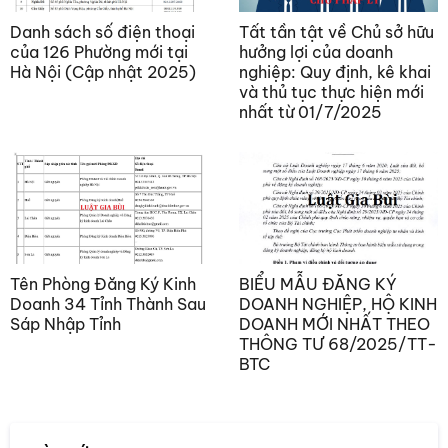
Danh sách số điện thoại
Tất tần tật về Chủ sở hữu
của 126 Phường mới tại
hưởng lợi của doanh
Hà Nội (Cập nhật 2025)
nghiệp: Quy định, kê khai
và thủ tục thực hiện mới
nhất từ 01/7/2025
Tên Phòng Đăng Ký Kinh
BIỂU MẪU ĐĂNG KÝ
Doanh 34 Tỉnh Thành Sau
DOANH NGHIỆP, HỘ KINH
Sáp Nhập Tỉnh
DOANH MỚI NHẤT THEO
THÔNG TƯ 68/2025/TT-
BTC