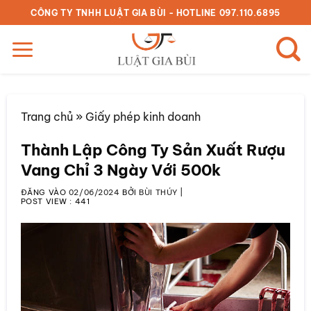
Bỏ
CÔNG TY TNHH LUẬT GIA BÙI - HOTLINE 097.110.6895
qua
nội
dung
Trang chủ
»
Giấy phép kinh doanh
Thành Lập Công Ty Sản Xuất Rượu
Vang Chỉ 3 Ngày Với 500k
ĐĂNG VÀO
02/06/2024
BỞI
BÙI THÚY
|
POST VIEW :
441