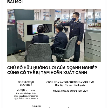
BÀI MỚI
CHỦ SỞ HỮU HƯỞNG LỢI CỦA DOANH NGHIỆP
CŨNG CÓ THỂ BỊ TẠM HOÃN XUẤT CẢNH