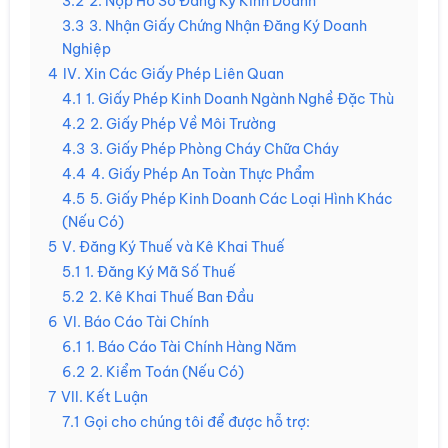
3.2
2. Nộp Hồ Sơ Đăng Ký Kinh Doanh
3.3
3. Nhận Giấy Chứng Nhận Đăng Ký Doanh
Nghiệp
4
IV. Xin Các Giấy Phép Liên Quan
4.1
1. Giấy Phép Kinh Doanh Ngành Nghề Đặc Thù
4.2
2. Giấy Phép Về Môi Trường
4.3
3. Giấy Phép Phòng Cháy Chữa Cháy
4.4
4. Giấy Phép An Toàn Thực Phẩm
4.5
5. Giấy Phép Kinh Doanh Các Loại Hình Khác
(Nếu Có)
5
V. Đăng Ký Thuế và Kê Khai Thuế
5.1
1. Đăng Ký Mã Số Thuế
5.2
2. Kê Khai Thuế Ban Đầu
6
VI. Báo Cáo Tài Chính
6.1
1. Báo Cáo Tài Chính Hàng Năm
6.2
2. Kiểm Toán (Nếu Có)
7
VII. Kết Luận
7.1
Gọi cho chúng tôi để được hỗ trợ: