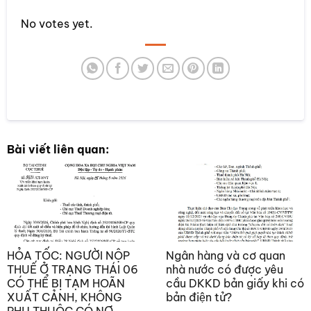
Rate this item:
No votes yet.
SUBMIT RATING
Bài viết liên quan:
HỎA TỐC: NGƯỜI NỘP
Ngân hàng và cơ quan
THUẾ Ở TRẠNG THÁI 06
nhà nước có được yêu
CÓ THỂ BỊ TẠM HOÃN
cầu DKKD bản giấy khi có
XUẤT CẢNH, KHÔNG
bản điện tử?
PHỤ THUỘC CÓ NỢ