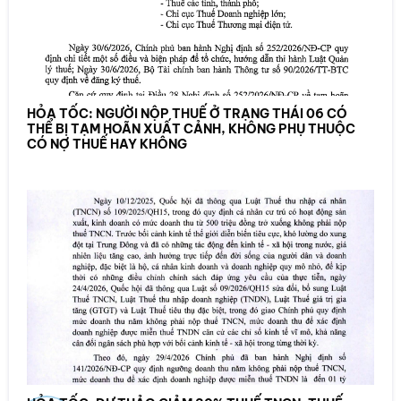
HỎA TỐC: NGƯỜI NỘP THUẾ Ở TRẠNG THÁI 06 CÓ
THỂ BỊ TẠM HOÃN XUẤT CẢNH, KHÔNG PHỤ THUỘC
CÓ NỢ THUẾ HAY KHÔNG