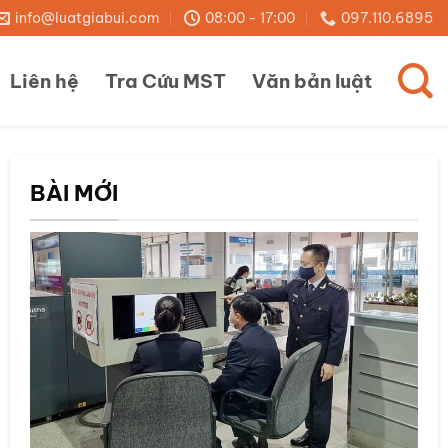
info@luatgiabui.com
08:00 - 17:00
097.110.6895
Liên hệ
Tra Cứu MST
Văn bản luật
BÀI MỚI