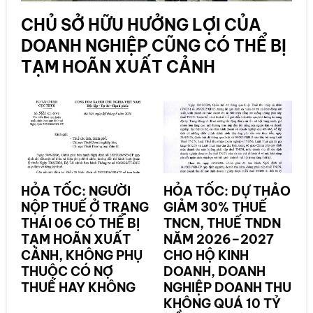
CHỦ SỞ HỮU HƯỞNG LỢI CỦA
DOANH NGHIỆP CŨNG CÓ THỂ BỊ
TẠM HOÃN XUẤT CẢNH
HỎA TỐC: NGƯỜI
HỎA TỐC: DỰ THẢO
NỘP THUẾ Ở TRẠNG
GIẢM 30% THUẾ
THÁI 06 CÓ THỂ BỊ
TNCN, THUẾ TNDN
TẠM HOÃN XUẤT
NĂM 2026–2027
CẢNH, KHÔNG PHỤ
CHO HỘ KINH
THUỘC CÓ NỢ
DOANH, DOANH
THUẾ HAY KHÔNG
NGHIỆP DOANH THU
KHÔNG QUÁ 10 TỶ