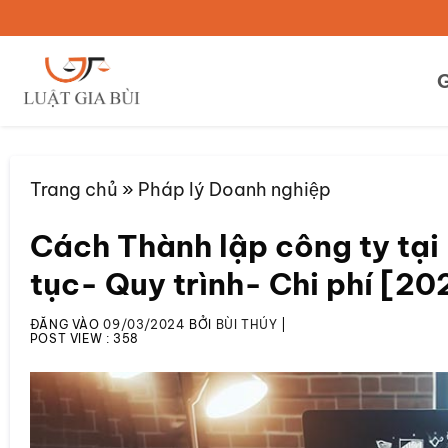
Bỏ
qua
nội
G
dung
Trang chủ
»
Pháp lý Doanh nghiệp
Cách Thành lập công ty tại B
tục- Quy trình- Chi phí [2
ĐĂNG VÀO
09/03/2024
BỞI
BÙI THÚY
|
POST VIEW :
358