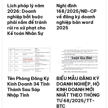
Lịch pháp lý năm
Nghị định
2026: Doanh
168/2025/NĐ-CP
nghiệp bắt buộc
về đăng ký doanh
phải nắm để tránh
nghiệp bản word
rủi ro xử phạt cho
2025
Kế toán Nhân Sự
Tên Phòng Đăng Ký
BIỂU MẪU ĐĂNG KÝ
Kinh Doanh 34 Tỉnh
DOANH NGHIỆP, HỘ
Thành Sau Sáp
KINH DOANH MỚI
Nhập Tỉnh
NHẤT THEO THÔNG
TƯ 68/2025/TT-
BTC