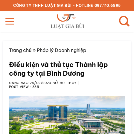
Bỏ
CÔNG TY TNHH LUẬT GIA BÙI - HOTLINE 097.110.6895
qua
nội
dung
Trang chủ
»
Pháp lý Doanh nghiệp
Điều kiện và thủ tục Thành lập
công ty tại Bình Dương
ĐĂNG VÀO
26/02/2024
BỞI
BÙI THÚY
|
POST VIEW :
385