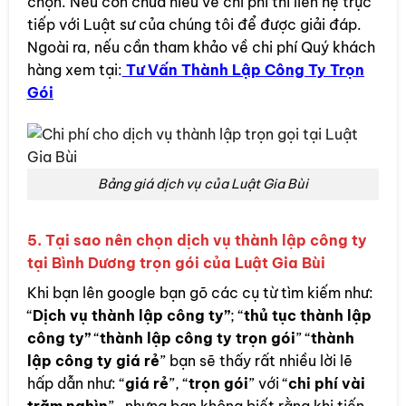
chọn. Nếu còn chưa hiểu về chi phí thì liên hệ trực
tiếp với Luật sư của chúng tôi để được giải đáp.
Ngoài ra, nếu cần tham khảo về chi phí Quý khách
hàng xem tại:
Tư Vấn Thành Lập Công Ty Trọn
Gói
Bảng giá dịch vụ của Luật Gia Bùi
5. Tại sao nên chọn dịch vụ thành lập công ty
tại Bình Dương trọn gói của Luật Gia Bùi
Khi bạn lên google bạn gõ các cụ từ tìm kiếm như:
“
Dịch vụ thành lập công ty”
; “
thủ tục thành lập
công ty”
“
thành lập công ty trọn gói
” “
thành
lập công ty giá rẻ
” bạn sẽ thấy rất nhiều lời lẽ
hấp dẫn như: “
giá rẻ
”, “
trọn gói
” với “
chi phí vài
trăm nghìn
”…nhưng bạn không biết rằng khi tiến