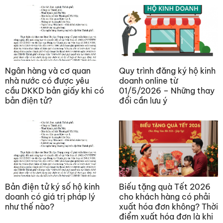
Ngân hàng và cơ quan
Quy trình đăng ký hộ kinh
nhà nước có được yêu
doanh online từ
cầu DKKD bản giấy khi có
01/5/2026 – Những thay
bản điện tử?
đổi cần lưu ý
Bản điện tử ký số hộ kinh
Biếu tặng quà Tết 2026
doanh có giá trị pháp lý
cho khách hàng có phải
như thế nào?
xuất hóa đơn không? Thời
điểm xuất hóa đơn là khi