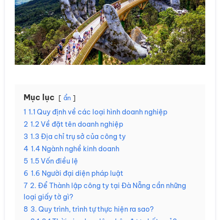
Mục lục
ẩn
1
1.1 Quy định về các loại hình doanh nghiệp
2
1.2 Về đặt tên doanh nghiệp
3
1.3 Địa chỉ trụ sở của công ty
4
1.4 Ngành nghề kinh doanh
5
1.5 Vốn điều lệ
6
1.6 Người đại diện pháp luật
7
2. Để Thành lập công ty tại Đà Nẵng cần những
loại giấy tờ gì?
8
3. Quy trình, trình tự thực hiện ra sao?