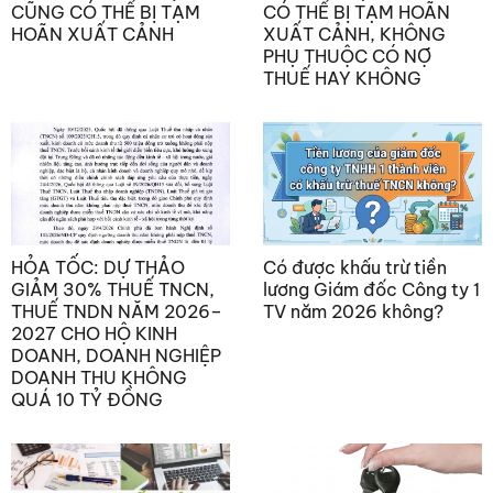
CŨNG CÓ THỂ BỊ TẠM
CÓ THỂ BỊ TẠM HOÃN
HOÃN XUẤT CẢNH
XUẤT CẢNH, KHÔNG
PHỤ THUỘC CÓ NỢ
THUẾ HAY KHÔNG
HỎA TỐC: DỰ THẢO
Có được khấu trừ tiền
GIẢM 30% THUẾ TNCN,
lương Giám đốc Công ty 1
THUẾ TNDN NĂM 2026–
TV năm 2026 không?
2027 CHO HỘ KINH
DOANH, DOANH NGHIỆP
DOANH THU KHÔNG
QUÁ 10 TỶ ĐỒNG