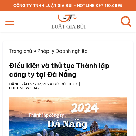
Bỏ
CÔNG TY TNHH LUẬT GIA BÙI - HOTLINE 097.110.6895
qua
nội
dung
Trang chủ
»
Pháp lý Doanh nghiệp
Điều kiện và thủ tục Thành lập
công ty tại Đà Nẵng
ĐĂNG VÀO
27/02/2024
BỞI
BÙI THÚY
|
POST VIEW :
347