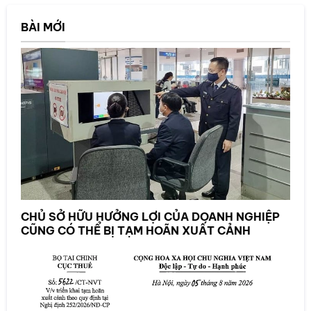
BÀI MỚI
CHỦ SỞ HỮU HƯỞNG LỢI CỦA DOANH NGHIỆP
CŨNG CÓ THỂ BỊ TẠM HOÃN XUẤT CẢNH