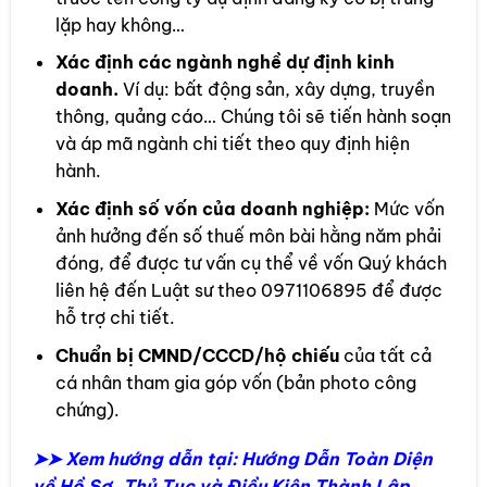
lặp hay không…
Xác định các ngành nghề dự định kinh
doanh.
Ví dụ: bất động sản, xây dựng, truyền
thông, quảng cáo… Chúng tôi sẽ tiến hành soạn
và áp mã ngành chi tiết theo quy định hiện
hành.
Xác định số vốn của doanh nghiệp:
Mức vốn
ảnh hưởng đến số thuế môn bài hằng năm phải
đóng, để được tư vấn cụ thể về vốn Quý khách
liên hệ đến Luật sư theo 0971106895 để được
hỗ trợ chi tiết.
Chuẩn bị CMND/CCCD/hộ chiếu
của tất cả
cá nhân tham gia góp vốn (bản photo công
chứng).
➤➤ Xem hướng dẫn tại: Hướng Dẫn Toàn Diện
về Hồ Sơ, Thủ Tục và Điều Kiện Thành Lập