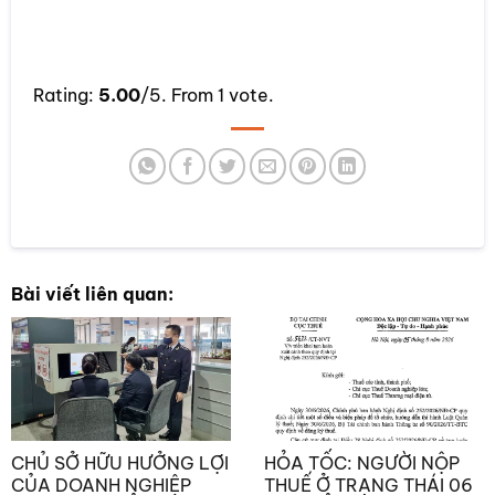
Rate this item:
Rating:
5.00
/5. From 1 vote.
SUBMIT RATING
Bài viết liên quan:
CHỦ SỞ HỮU HƯỞNG LỢI
HỎA TỐC: NGƯỜI NỘP
CỦA DOANH NGHIỆP
THUẾ Ở TRẠNG THÁI 06