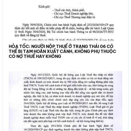
HỎA TỐC: NGƯỜI NỘP THUẾ Ở TRẠNG THÁI 06 CÓ
THỂ BỊ TẠM HOÃN XUẤT CẢNH, KHÔNG PHỤ THUỘC
CÓ NỢ THUẾ HAY KHÔNG