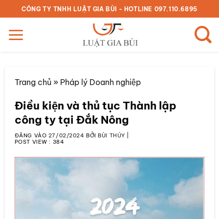
Bỏ
CÔNG TY TNHH LUẬT GIA BÙI - HOTLINE 097.110.6895
qua
nội
dung
Trang chủ
»
Pháp lý Doanh nghiệp
Điều kiện và thủ tục Thành lập
công ty tại Đắk Nông
ĐĂNG VÀO
27/02/2024
BỞI
BÙI THÚY
|
POST VIEW :
384