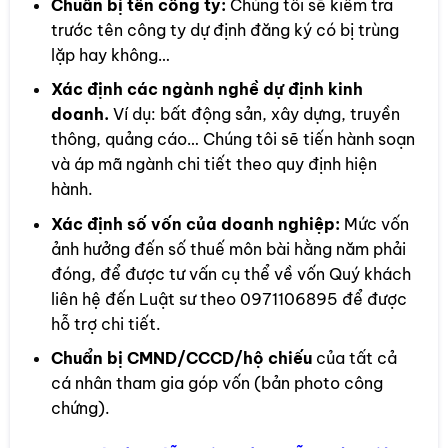
Chuẩn bị tên công ty:
Chúng tôi sẽ kiểm tra
trước tên công ty dự định đăng ký có bị trùng
lặp hay không…
Xác định các ngành nghề dự định kinh
doanh.
Ví dụ: bất động sản, xây dựng, truyền
thông, quảng cáo… Chúng tôi sẽ tiến hành soạn
và áp mã ngành chi tiết theo quy định hiện
hành.
Xác định số vốn của doanh nghiệp:
Mức vốn
ảnh hưởng đến số thuế môn bài hằng năm phải
đóng, để được tư vấn cụ thể về vốn Quý khách
liên hệ đến Luật sư theo 0971106895 để được
hỗ trợ chi tiết.
Chuẩn bị CMND/CCCD/hộ chiếu
của tất cả
cá nhân tham gia góp vốn (bản photo công
chứng).