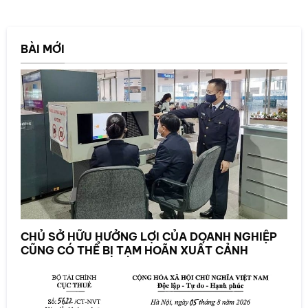
BÀI MỚI
CHỦ SỞ HỮU HƯỞNG LỢI CỦA DOANH NGHIỆP
CŨNG CÓ THỂ BỊ TẠM HOÃN XUẤT CẢNH