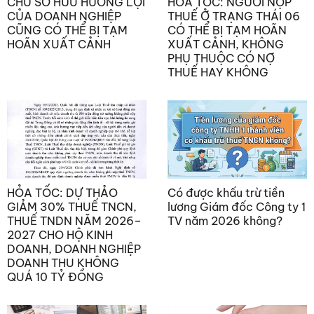
CHỦ SỞ HỮU HƯỞNG LỢI
HỎA TỐC: NGƯỜI NỘP
CỦA DOANH NGHIỆP
THUẾ Ở TRẠNG THÁI 06
CŨNG CÓ THỂ BỊ TẠM
CÓ THỂ BỊ TẠM HOÃN
HOÃN XUẤT CẢNH
XUẤT CẢNH, KHÔNG
PHỤ THUỘC CÓ NỢ
THUẾ HAY KHÔNG
HỎA TỐC: DỰ THẢO
Có được khấu trừ tiền
GIẢM 30% THUẾ TNCN,
lương Giám đốc Công ty 1
THUẾ TNDN NĂM 2026–
TV năm 2026 không?
2027 CHO HỘ KINH
DOANH, DOANH NGHIỆP
DOANH THU KHÔNG
QUÁ 10 TỶ ĐỒNG