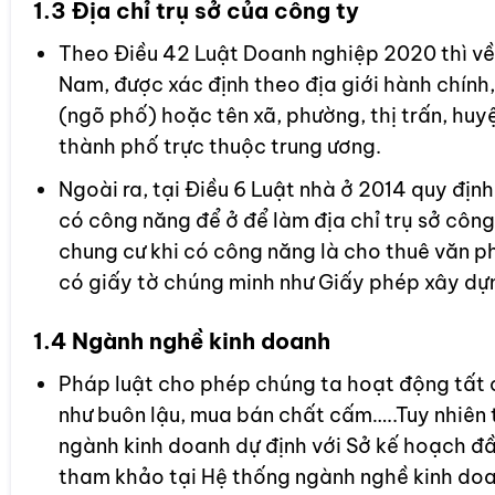
1.3 Địa chỉ trụ sở của công ty
Theo Điều 42 Luật Doanh nghiệp 2020 thì về đ
Nam, được xác định theo địa giới hành chính,
(ngõ phố) hoặc tên xã, phường, thị trấn, huyện
thành phố trực thuộc trung ương.
Ngoài ra, tại Điều 6 Luật nhà ở 2014 quy đị
có công năng để ở để làm địa chỉ trụ sở công 
chung cư khi có công năng là cho thuê văn p
có giấy tờ chúng minh như Giấy phép xây dự
1.4 Ngành nghề kinh doanh
Pháp luật cho phép chúng ta hoạt động tất
như buôn lậu, mua bán chất cấm…..Tuy nhiên 
ngành kinh doanh dự định với Sở kế hoạch đầ
tham khảo tại Hệ thống ngành nghề kinh do