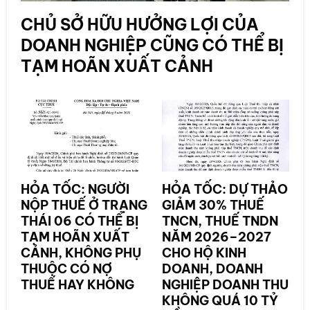
CHỦ SỞ HỮU HƯỞNG LỢI CỦA
DOANH NGHIỆP CŨNG CÓ THỂ BỊ
TẠM HOÃN XUẤT CẢNH
HỎA TỐC: NGƯỜI
HỎA TỐC: DỰ THẢO
NỘP THUẾ Ở TRẠNG
GIẢM 30% THUẾ
THÁI 06 CÓ THỂ BỊ
TNCN, THUẾ TNDN
TẠM HOÃN XUẤT
NĂM 2026–2027
CẢNH, KHÔNG PHỤ
CHO HỘ KINH
THUỘC CÓ NỢ
DOANH, DOANH
THUẾ HAY KHÔNG
NGHIỆP DOANH THU
KHÔNG QUÁ 10 TỶ