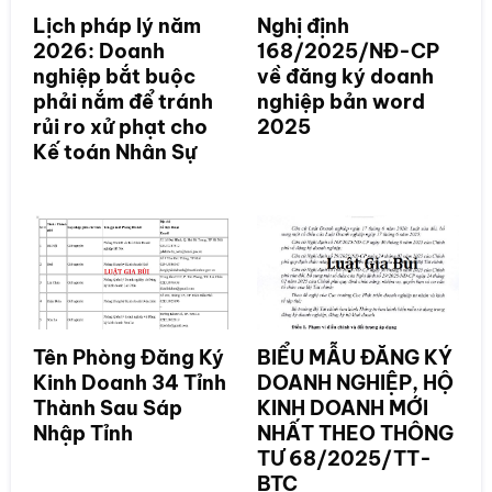
Lịch pháp lý năm
Nghị định
2026: Doanh
168/2025/NĐ-CP
nghiệp bắt buộc
về đăng ký doanh
phải nắm để tránh
nghiệp bản word
rủi ro xử phạt cho
2025
Kế toán Nhân Sự
Tên Phòng Đăng Ký
BIỂU MẪU ĐĂNG KÝ
Kinh Doanh 34 Tỉnh
DOANH NGHIỆP, HỘ
Thành Sau Sáp
KINH DOANH MỚI
Nhập Tỉnh
NHẤT THEO THÔNG
TƯ 68/2025/TT-
BTC