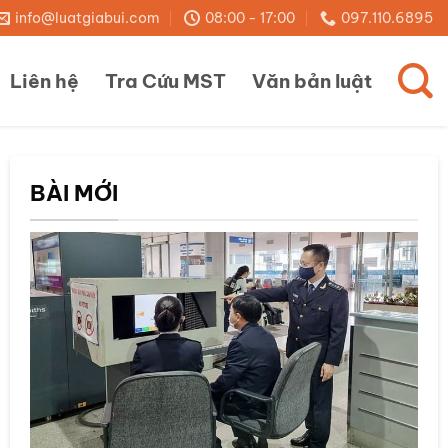
info@luatgiabui.com
08:00 - 17:00
097.110.6895
Liên hệ
Tra Cứu MST
Văn bản luật
BÀI MỚI