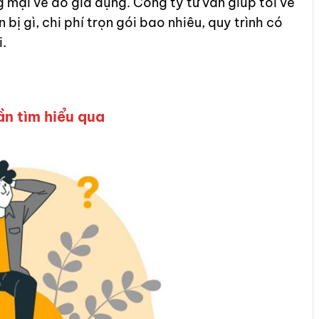
 mại về đồ gia dụng. Công ty tư vấn giúp tôi về
n bị gì, chi phí trọn gói bao nhiêu, quy trình có
.
cần tìm hiểu qua