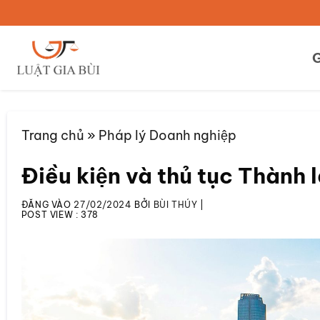
Bỏ
qua
nội
G
dung
Trang chủ
»
Pháp lý Doanh nghiệp
Điều kiện và thủ tục Thành
ĐĂNG VÀO
27/02/2024
BỞI
BÙI THÚY
|
POST VIEW :
378