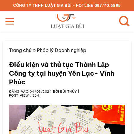
Bỏ
CÔNG TY TNHH LUẬT GIA BÙI - HOTLINE 097.110.6895
qua
nội
dung
Trang chủ
»
Pháp lý Doanh nghiệp
Điều kiện và thủ tục Thành Lập
Công ty tại huyện Yên Lạc- Vĩnh
Phúc
ĐĂNG VÀO
04/03/2024
BỞI
BÙI THÚY
|
POST VIEW :
354