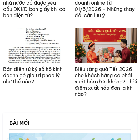
nhà nước có được yêu
doanh online từ
cầu DKKD bản giấy khi có
01/5/2026 – Những thay
bản điện tử?
đổi cần lưu ý
Bản điện tử ký số hộ kinh
Biếu tặng quà Tết 2026
doanh có giá trị pháp lý
cho khách hàng có phải
như thế nào?
xuất hóa đơn không? Thời
điểm xuất hóa đơn là khi
nào?
BÀI MỚI