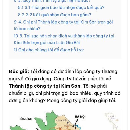
8
3. Quy trình, trình tự thực hiện ra sao?
8.1
3.1 Thời gian bao lâu nhận được kết quả?
8.2
3.2 Kết quả nhận được bao gồm?
9
4. Chi phí Thành lập công ty tại Kim Sơn trọn gói
là bao nhiêu?
10
5. Tại sao nên chọn dịch vụ thành lập công ty tại
Kim Sơn trọn gói của Luật Gia Bùi
11
Gọi cho chúng tôi để được hỗ trợ:
Độc giả:
Tôi đáng có dự định lập công ty thương
mại về đồ gia dụng. Công ty tư vấn giúp tôi về
Thành lập công ty tại Kim Sơn
. Tôi sẽ phải
chuẩn bị gì, chi phí trọn gói bao nhiêu, quy trình có
đơn giản không? Mong công ty giải đáp giúp tôi.