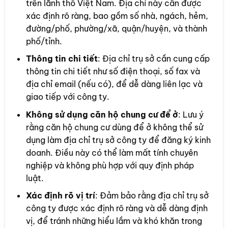
trên lãnh thổ Việt Nam. Địa chỉ này cần được
xác định rõ ràng, bao gồm số nhà, ngách, hẻm,
đường/phố, phường/xã, quận/huyện, và thành
phố/tỉnh.
Thông tin chi tiết
: Địa chỉ trụ sở cần cung cấp
thông tin chi tiết như số điện thoại, số fax và
địa chỉ email (nếu có), để dễ dàng liên lạc và
giao tiếp với công ty.
Không sử dụng căn hộ chung cư để ở
: Lưu ý
rằng căn hộ chung cư dùng để ở không thể sử
dụng làm địa chỉ trụ sở công ty để đăng ký kinh
doanh. Điều này có thể làm mất tính chuyên
nghiệp và không phù hợp với quy định pháp
luật.
Xác định rõ vị trí
: Đảm bảo rằng địa chỉ trụ sở
công ty được xác định rõ ràng và dễ dàng định
vị, để tránh những hiểu lầm và khó khăn trong