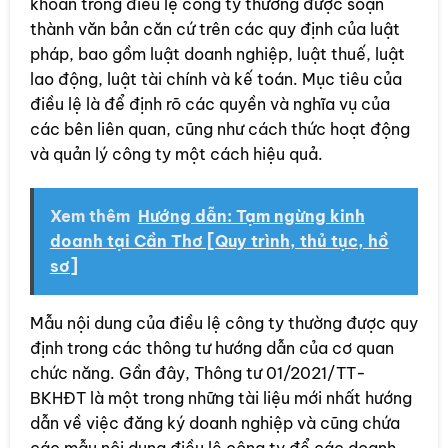
khoản trong điều lệ công ty thường được soạn
thành văn bản căn cứ trên các quy định của luật
pháp, bao gồm luật doanh nghiệp, luật thuế, luật
lao động, luật tài chính và kế toán. Mục tiêu của
điều lệ là để định rõ các quyền và nghĩa vụ của
các bên liên quan, cũng như cách thức hoạt động
và quản lý công ty một cách hiệu quả.
Xem thêm
Hướng dẫn: Tạm ngừng kinh
doanh tại Cần Thơ [Quy trình, thủ tục, hồ
sơ]
Mẫu nội dung của điều lệ công ty thường được quy
định trong các thông tư hướng dẫn của cơ quan
chức năng. Gần đây, Thông tư 01/2021/TT-
BKHĐT là một trong những tài liệu mới nhất hướng
dẫn về việc đăng ký doanh nghiệp và cũng chứa
các mẫu nội dung điều lệ công ty để các doanh