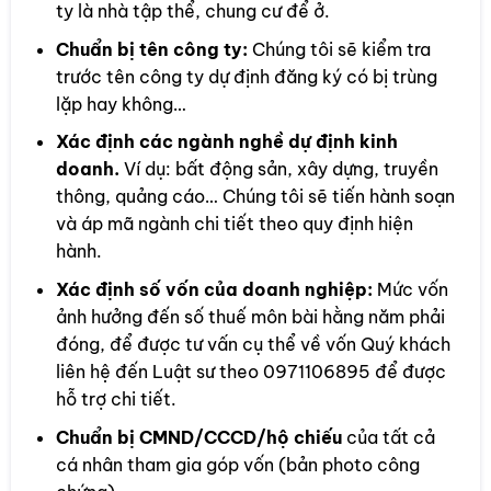
ty là nhà tập thể, chung cư để ở.
Chuẩn bị tên công ty:
Chúng tôi sẽ kiểm tra
trước tên công ty dự định đăng ký có bị trùng
lặp hay không…
Xác định các ngành nghề dự định kinh
doanh.
Ví dụ: bất động sản, xây dựng, truyền
thông, quảng cáo… Chúng tôi sẽ tiến hành soạn
và áp mã ngành chi tiết theo quy định hiện
hành.
Xác định số vốn của doanh nghiệp:
Mức vốn
ảnh hưởng đến số thuế môn bài hằng năm phải
đóng, để được tư vấn cụ thể về vốn Quý khách
liên hệ đến Luật sư theo 0971106895 để được
hỗ trợ chi tiết.
Chuẩn bị CMND/CCCD/hộ chiếu
của tất cả
cá nhân tham gia góp vốn (bản photo công