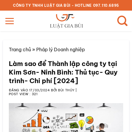
Bỏ
CÔNG TY TNHH LUẬT GIA BÙI - HOTLINE 097.110.6895
qua
nội
dung
Trang chủ
»
Pháp lý Doanh nghiệp
Làm sao để Thành lập công ty tại
Kim Sơn- Ninh Bình: Thủ tục- Quy
trình- Chi phí [2024]
ĐĂNG VÀO
17/03/2024
BỞI
BÙI THÚY
|
POST VIEW :
321