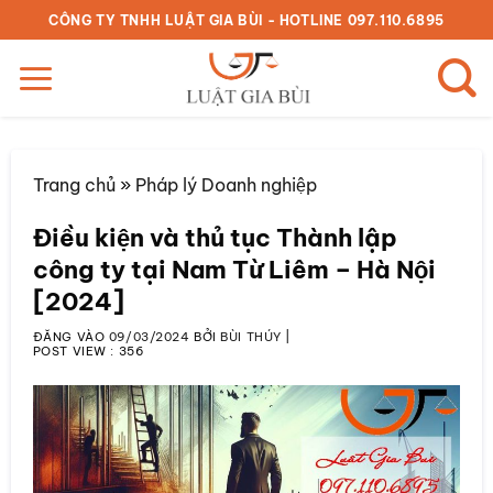
Bỏ
CÔNG TY TNHH LUẬT GIA BÙI - HOTLINE 097.110.6895
qua
nội
dung
Trang chủ
»
Pháp lý Doanh nghiệp
Điều kiện và thủ tục Thành lập
công ty tại Nam Từ Liêm – Hà Nội
[2024]
ĐĂNG VÀO
09/03/2024
BỞI
BÙI THÚY
|
POST VIEW :
356