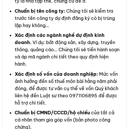
ty là nhà tập thể, chung cư để ở.
Chuẩn bị tên công ty:
Chúng tôi sẽ kiểm tra
trước tên công ty dự định đăng ký có bị trùng
lặp hay không…
Xác định các ngành nghề dự định kinh
doanh.
Ví dụ: bất động sản, xây dựng, truyền
thông, quảng cáo… Chúng tôi sẽ tiến hành soạn
và áp mã ngành chi tiết theo quy định hiện
hành.
Xác định số vốn của doanh nghiệp:
Mức vốn
ảnh hưởng đến số thuế môn bài hằng năm phải
đóng, để được tư vấn cụ thể về vốn Quý khách
liên hệ đến Luật sư theo 0971106895 để được
hỗ trợ chi tiết.
Chuẩn bị CMND/CCCD/hộ chiếu
của tất cả
cá nhân tham gia góp vốn (bản photo công
chứng).