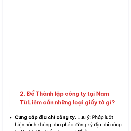
➤➤ Xem hướng dẫn tại:
Quy định về Người đại
diện pháp luật của công ty
HỖ TRỢ NGAY: 097.110.6895
(HỖ
TRỢ 24/7)
2. Để Thành lập công ty tại Nam
Từ Liêm cần những loại giấy tờ gì?
Cung cấp địa chỉ công ty.
Lưu ý: Pháp luật
hiện hành không cho phép đăng ký địa chỉ công