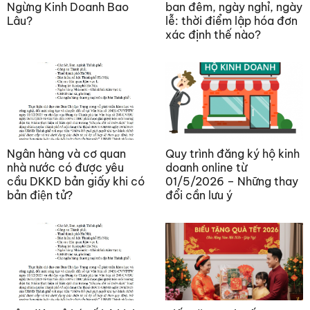
Ngừng Kinh Doanh Bao
ban đêm, ngày nghỉ, ngày
Lâu?
lễ: thời điểm lập hóa đơn
xác định thế nào?
Ngân hàng và cơ quan
Quy trình đăng ký hộ kinh
nhà nước có được yêu
doanh online từ
cầu DKKD bản giấy khi có
01/5/2026 – Những thay
bản điện tử?
đổi cần lưu ý