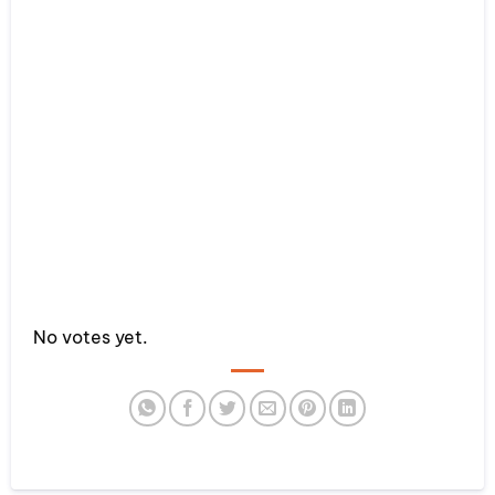
Rate this item:
No votes yet.
SUBMIT RATING