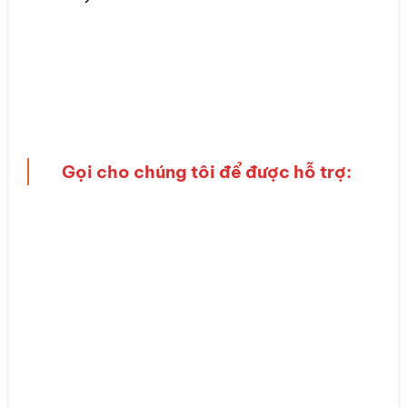
Gọi cho chúng tôi để được hỗ trợ:
HỖ TRỢ NGAY: 097.110.6895