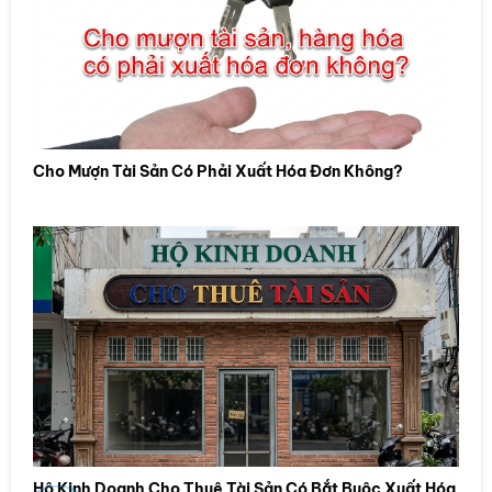
Cho Mượn Tài Sản Có Phải Xuất Hóa Đơn Không?
Hộ Kinh Doanh Cho Thuê Tài Sản Có Bắt Buộc Xuất Hóa