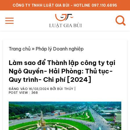
Bỏ
CÔNG TY TNHH LUẬT GIA BÙI - HOTLINE 097.110.6895
qua
nội
dung
Trang chủ
»
Pháp lý Doanh nghiệp
Làm sao để Thành lập công ty tại
Ngô Quyền- Hải Phòng: Thủ tục-
Quy trình- Chi phí [2024]
ĐĂNG VÀO
16/03/2024
BỞI
BÙI THÚY
|
POST VIEW :
368