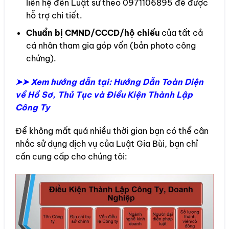
liên hệ đến Luật sư theo 0971106895 để được
hỗ trợ chi tiết.
Chuẩn bị CMND/CCCD/hộ chiếu
của tất cả
cá nhân tham gia góp vốn (bản photo công
chứng).
➤➤ Xem hướng dẫn tại: Hướng Dẫn Toàn Diện
về Hồ Sơ, Thủ Tục và Điều Kiện Thành Lập
Công Ty
Để không mất quá nhiều thời gian bạn có thể cân
nhắc sử dụng dịch vụ của Luật Gia Bùi, bạn chỉ
cần cung cấp cho chúng tôi: